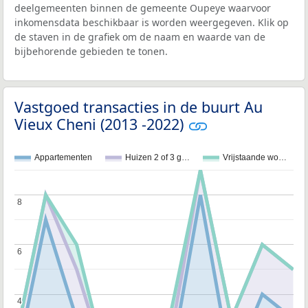
deelgemeenten binnen de gemeente Oupeye waarvoor
inkomensdata beschikbaar is worden weergegeven. Klik op
de staven in de grafiek om de naam en waarde van de
bijbehorende gebieden te tonen.
Vastgoed transacties in de buurt Au
Vieux Cheni (2013 -2022)
Appartementen
Huizen 2 of 3 g…
Vrijstaande wo…
8
8
6
6
4
4