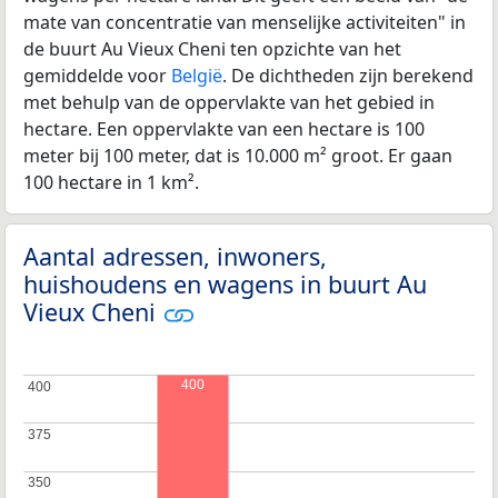
mate van concentratie van menselijke activiteiten" in
de buurt Au Vieux Cheni ten opzichte van het
gemiddelde voor
België
. De dichtheden zijn berekend
met behulp van de oppervlakte van het gebied in
hectare. Een oppervlakte van een hectare is 100
meter bij 100 meter, dat is 10.000 m² groot. Er gaan
100 hectare in 1 km².
Aantal adressen, inwoners,
huishoudens en wagens in buurt Au
Vieux Cheni
400
400
400
375
375
350
350