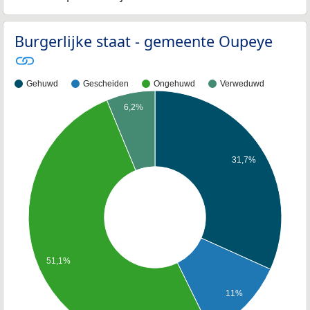
Burgerlijke staat - gemeente Oupeye
Gehuwd
Gescheiden
Ongehuwd
Verweduwd
6,2%
31,7%
51,1%
11%