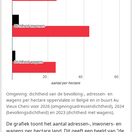
Dichtheid inwoners
Dichtheid inwoners
Dichtheid wagens
Dichtheid wagens
20
20
40
40
60
60
aantal per hectare
Omgeving: dichtheid van de bevolking-, adressen- en
wagens per hectare oppervlakte in België en in buurt Au
Vieux Cheni voor 2026 (omgevingsadressendichtheid), 2024
(bevolkingsdichtheid) en 2023 (dichtheid met wagens).
De grafiek toont het aantal adressen-, inwoners- en
wagens per hectare land. Dit geeft een beeld van "de