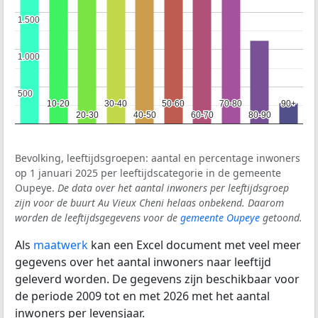
1.500
1.500
1.000
1.000
500
500
10-20
10-20
30-40
30-40
50-60
50-60
70-80
70-80
90+
90+
20-30
20-30
40-50
40-50
60-70
60-70
80-90
80-90
Bevolking, leeftijdsgroepen: aantal en percentage inwoners
op 1 januari 2025 per leeftijdscategorie in de gemeente
Oupeye.
De data over het aantal inwoners per leeftijdsgroep
zijn voor de buurt Au Vieux Cheni helaas onbekend. Daarom
worden de leeftijdsgegevens voor de
gemeente Oupeye
getoond.
Als
maatwerk
kan een Excel document met veel meer
gegevens over het aantal inwoners naar leeftijd
geleverd worden. De gegevens zijn beschikbaar voor
de periode 2009 tot en met 2026 met het aantal
inwoners per levensjaar.