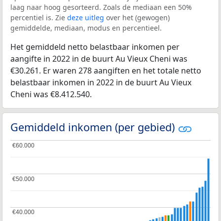
laag naar hoog gesorteerd. Zoals de mediaan een 50%
percentiel is. Zie
deze uitleg
over het (gewogen)
gemiddelde, mediaan, modus en percentieel.
Het gemiddeld netto belastbaar inkomen per
aangifte in 2022 in de buurt Au Vieux Cheni was
€30.261. Er waren 278 aangiften en het totale netto
belastbaar inkomen in 2022 in de buurt Au Vieux
Cheni was €8.412.540.
Gemiddeld inkomen (per gebied)
€60.000
€60.000
€50.000
€50.000
€40.000
€40.000