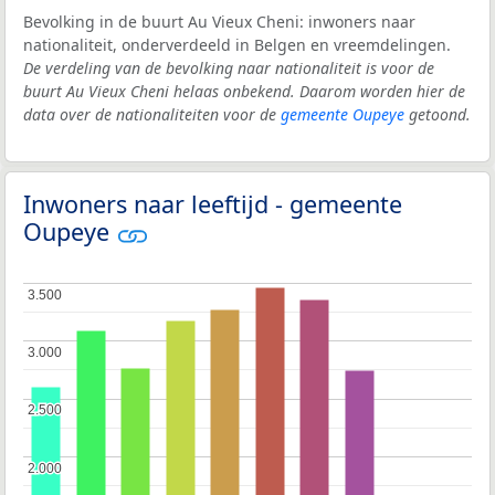
Bevolking in de buurt Au Vieux Cheni: inwoners naar
nationaliteit, onderverdeeld in Belgen en vreemdelingen.
De verdeling van de bevolking naar nationaliteit is voor de
buurt Au Vieux Cheni helaas onbekend. Daarom worden hier de
data over de nationaliteiten voor de
gemeente Oupeye
getoond.
Inwoners naar leeftijd - gemeente
Oupeye
3.500
3.500
3.000
3.000
2.500
2.500
2.000
2.000