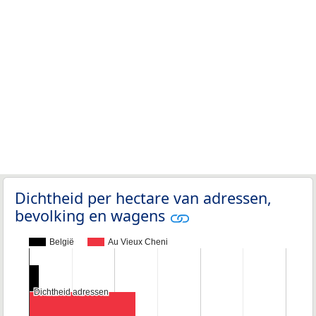
Dichtheid per hectare van adressen,
bevolking en wagens
België
Au Vieux Cheni
Dichtheid adressen
Dichtheid adressen