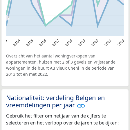
2
2
2013
2014
2015
2016
2017
2018
2019
2020
2021
2022
Overzicht van het aantal woningverkopen van
appartementen, huizen met 2 of 3 gevels en vrijstaande
woningen in de buurt Au Vieux Cheni in de periode van
2013 tot en met 2022.
Nationaliteit: verdeling Belgen en
vreemdelingen per jaar
Gebruik het filter om het jaar van de cijfers te
selecteren en het verloop over de jaren te bekijken: