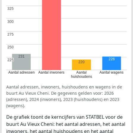
325
325
300
300
275
275
250
250
231
226
225
225
220
Aantal adressen
Aantal inwoners
Aantal
Aantal wagens
huishoudens
Aantal adressen, inwoners, huishoudens en wagens in de
buurt Au Vieux Cheni. De gegevens gelden voor: 2026
(adressen), 2024 (inwoners), 2023 (huishoudens) en 2023
(wagens).
De grafiek toont de kerncijfers van STATBEL voor de
buurt Au Vieux Cheni: het aantal adressen, het aantal
inwoners, het aantal huishoudens en het aantal