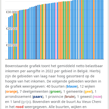
€30.000
€30.000
€20.000
€20.000
€10.000
€10.000
Bovenstaande grafiek toont het gemiddeld netto belastbaar
inkomen per aangifte in 2022 per gebied in België. Hierbij
zijn de gebieden van laag naar hoog gesorteerd op de
hoogte van het inkomen. De volgende gebieden worden in
de grafiek weergegeven: 40 buurten (
blauw
), 12 wijken
(
oranje
), 7 deelgemeenten (
groen
), 1 gemeente (
geel
), 1
arrondissement (
paars
), 1 provincie (
bruin
), 1 gewest (
roze
)
en 1 land (
grijs
). Bovendien wordt de buurt Au Vieux Cheni
in het
rood
weergegeven. Alle buurten, wijken en