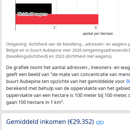
Dichtheid wagens
Dichtheid wagens
2
2
4
4
aantal per hectare
Omgeving: dichtheid van de bevolking-, adressen- en wagens p
België en in buurt Aubepine voor 2026 (omgevingsadressendich
(bevolkingsdichtheid) en 2023 (dichtheid met wagens).
De grafiek toont het aantal adressen-, inwoners- en wag
geeft een beeld van "de mate van concentratie van mensel
buurt Aubepine ten opzichte van het gemiddelde voor
B
berekend met behulp van de oppervlakte van het gebied 
oppervlakte van een hectare is 100 meter bij 100 meter, d
gaan 100 hectare in 1 km².
Gemiddeld inkomen (€29.352)