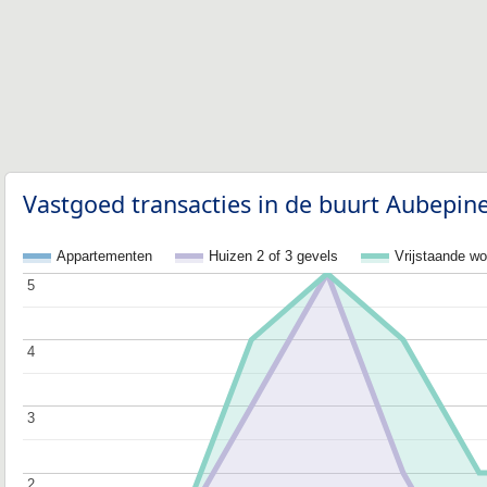
Vastgoed transacties in de buurt Aubepin
Appartementen
Huizen 2 of 3 gevels
Vrijstaande w
5
5
4
4
3
3
2
2