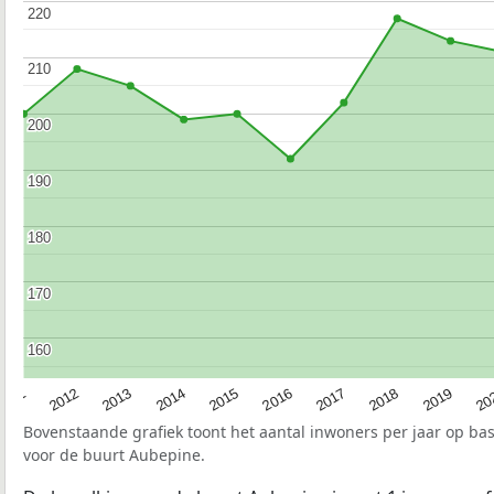
220
220
210
210
200
200
190
190
180
180
170
170
160
160
2015
20
2012
2017
2014
2019
2011
2016
2013
2018
Bovenstaande grafiek toont het aantal inwoners per jaar op ba
voor de buurt Aubepine.