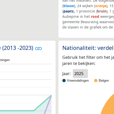
van het inkomen. De volgende
(
blauw
), 24 wijken (
oranje
), 1
(
paars
), 1 provincie (
bruin
), 1
Aubepine in het
rood
weergeg
gemeente Beauraing waarvoor
de staven in de grafiek om d
e (2013 -2023)
Nationaliteit: verd
Gebruik het filter om het j
oningen
jaren te bekijken:
Jaar:
2025
Vreemdelingen
Belgen