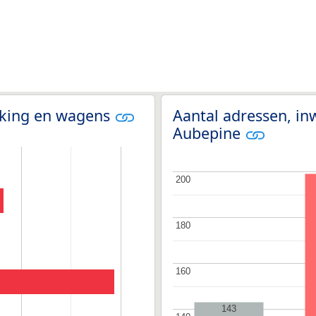
olking en wagens
Aantal adressen, in
Aubepine
200
200
180
180
160
160
143