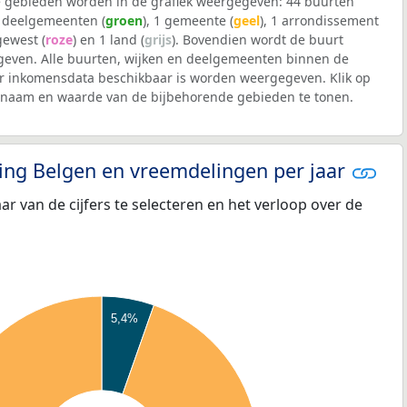
 gebieden worden in de grafiek weergegeven: 44 buurten
5 deelgemeenten (
groen
), 1 gemeente (
geel
), 1 arrondissement
 gewest (
roze
) en 1 land (
grijs
). Bovendien wordt de buurt
even. Alle buurten, wijken en deelgemeenten binnen de
 inkomensdata beschikbaar is worden weergegeven. Klik op
e naam en waarde van de bijbehorende gebieden te tonen.
eling Belgen en vreemdelingen per jaar
aar van de cijfers te selecteren en het verloop over de
5,4%