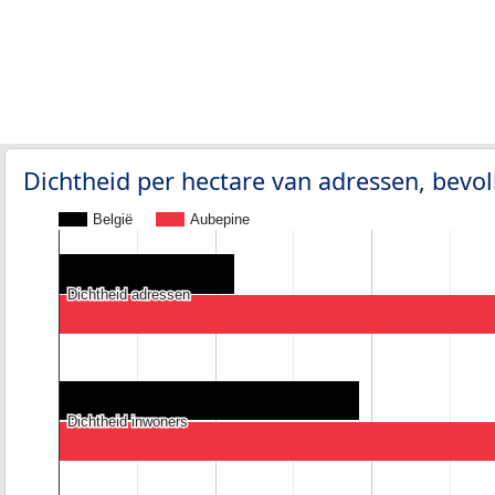
Dichtheid per hectare van adressen, bev
België
Aubepine
Dichtheid adressen
Dichtheid adressen
Dichtheid inwoners
Dichtheid inwoners