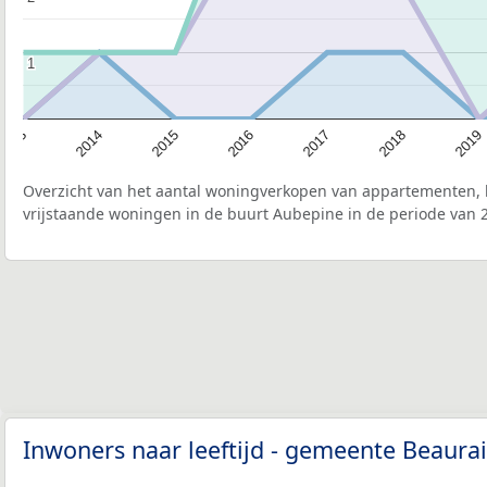
1
1
2019
2018
2017
2016
2015
2014
2013
Overzicht van het aantal woningverkopen van appartementen, h
vrijstaande woningen in de buurt Aubepine in de periode van 2
Inwoners naar leeftijd - gemeente Beaura