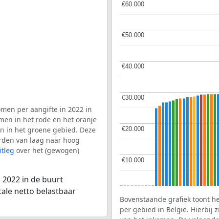
€60.000
€60.000
€50.000
€50.000
€40.000
€40.000
€30.000
€30.000
men per aangifte in 2022 in
men in het rode en het oranje
€20.000
€20.000
en in het groene gebied. Deze
aarden van laag naar hoog
itleg
over het (gewogen)
€10.000
€10.000
 2022 in de buurt
ale netto belastbaar
Bovenstaande grafiek toont h
per gebied in België. Hierbij