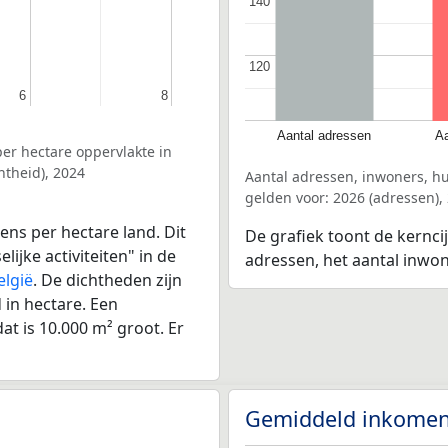
140
140
120
120
6
6
8
8
Aantal adressen
Aa
er hectare oppervlakte in
theid), 2024
Aantal adressen, inwoners, 
gelden voor: 2026 (adressen),
ens per hectare land. Dit
De grafiek toont de kernci
ijke activiteiten" in de
adressen, het aantal inwo
elgië
. De dichtheden zijn
in hectare. Een
at is 10.000 m² groot. Er
Gemiddeld inkomen