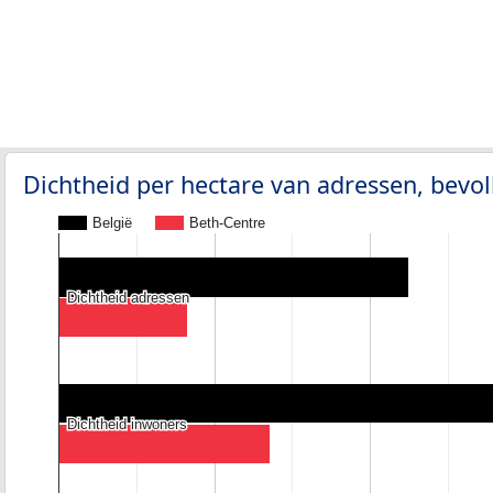
Dichtheid per hectare van adressen, bev
België
Beth-Centre
Dichtheid adressen
Dichtheid adressen
Dichtheid inwoners
Dichtheid inwoners