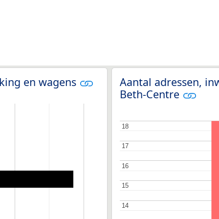
olking en wagens
Aantal adressen, in
Beth-Centre
18
18
17
17
16
16
15
15
14
14