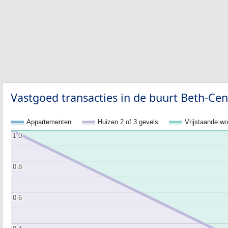
Vastgoed transacties in de buurt Beth-Cen
Appartementen
Huizen 2 of 3 gevels
Vrijstaande w
1,0
1,0
0,8
0,8
0,6
0,6