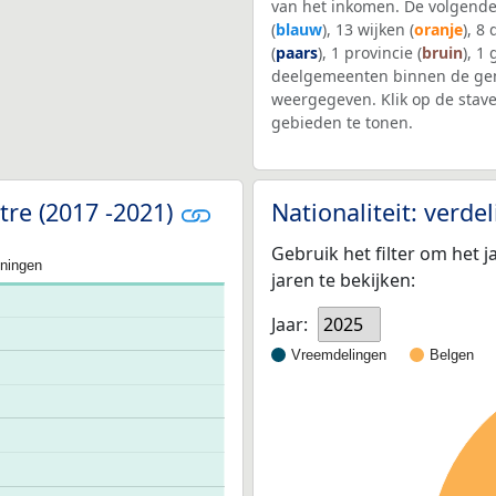
van het inkomen. De volgende
(
blauw
), 13 wijken (
oranje
), 8
(
paars
), 1 provincie (
bruin
), 1
deelgemeenten binnen de gem
weergegeven. Klik op de stav
gebieden te tonen.
tre (2017 -2021)
Nationaliteit: verd
Gebruik het filter om het j
oningen
jaren te bekijken:
Jaar:
2025
Vreemdelingen
Belgen