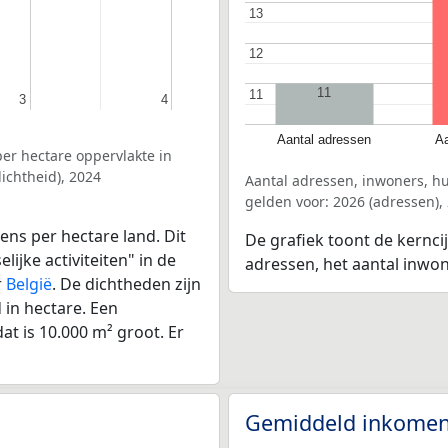
13
13
12
12
11
11
11
3
3
4
4
Aantal adressen
Aa
er hectare oppervlakte in
ichtheid), 2024
Aantal adressen, inwoners, h
gelden voor: 2026 (adressen),
ens per hectare land. Dit
De grafiek toont de kernci
ijke activiteiten" in de
adressen, het aantal inwo
r
België
. De dichtheden zijn
in hectare. Een
at is 10.000 m² groot. Er
Gemiddeld inkomen