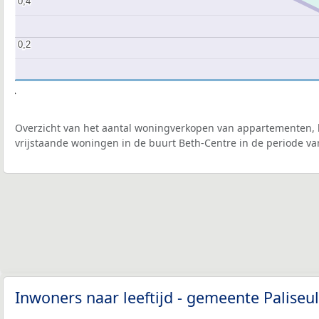
0,4
0,4
0,2
0,2
2017
Overzicht van het aantal woningverkopen van appartementen, h
vrijstaande woningen in de buurt Beth-Centre in de periode va
Inwoners naar leeftijd - gemeente Paliseu