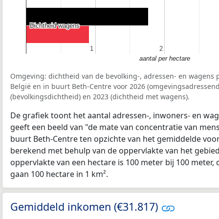
Dichtheid wagens
Dichtheid wagens
1
1
2
2
aantal per hectare
Omgeving: dichtheid van de bevolking-, adressen- en wagens p
België en in buurt Beth-Centre voor 2026 (omgevingsadressend
(bevolkingsdichtheid) en 2023 (dichtheid met wagens).
De grafiek toont het aantal adressen-, inwoners- en wag
geeft een beeld van "de mate van concentratie van mensel
buurt Beth-Centre ten opzichte van het gemiddelde voo
berekend met behulp van de oppervlakte van het gebied 
oppervlakte van een hectare is 100 meter bij 100 meter, d
gaan 100 hectare in 1 km².
Gemiddeld inkomen (€31.817)