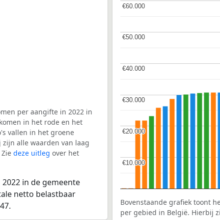
€60.000
€60.000
€50.000
€50.000
€40.000
€40.000
€30.000
€30.000
men per aangifte in 2022 in
 komen in het rode en het
€20.000
€20.000
s vallen in het groene
j zijn alle waarden van laag
 Zie
deze uitleg
over het
€10.000
€10.000
n 2022 in de gemeente
tale netto belastbaar
Bovenstaande grafiek toont h
47.
per gebied in België. Hierbij