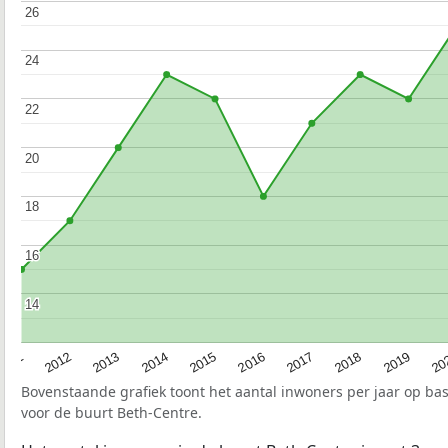
26
26
24
24
22
22
20
20
18
18
16
16
14
14
2015
20
2012
2017
2014
2019
2011
2016
2013
2018
Bovenstaande grafiek toont het aantal inwoners per jaar op ba
voor de buurt Beth-Centre.