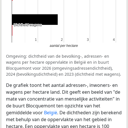
Dichtheid wagens
Dichtheid wagens
1
1
2
2
3
3
4
4
aantal per hectare
Omgeving: dichtheid van de bevolking-, adressen- en
wagens per hectare oppervlakte in België en in buurt
Blocquemont voor 2026 (omgevingsadressendichtheid),
2024 (bevolkingsdichtheid) en 2023 (dichtheid met wagens).
De grafiek toont het aantal adressen-, inwoners- en
wagens per hectare land. Dit geeft een beeld van "de
mate van concentratie van menselijke activiteiten" in
de buurt Blocquemont ten opzichte van het
gemiddelde voor
België
. De dichtheden zijn berekend
met behulp van de oppervlakte van het gebied in
hectare. Een oppervlakte van een hectare is 100