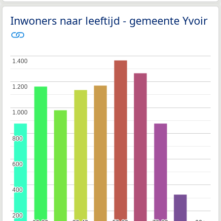
Inwoners naar leeftijd - gemeente Yvoir
1.400
1.400
1.200
1.200
1.000
1.000
800
800
600
600
400
400
200
200