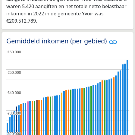
waren 5.420 aangiften en het totale netto belastbaar
inkomen in 2022 in de gemeente Yvoir was
€209.512.789.
Gemiddeld inkomen (per gebied)
€60.000
€60.000
€50.000
€50.000
€40.000
€40.000
€30.000
€30.000
€20.000
€20.000