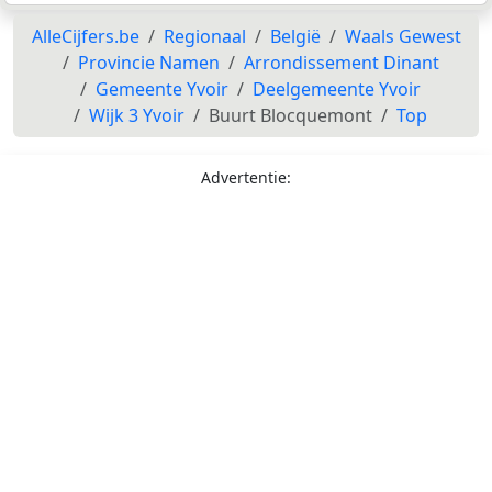
AlleCijfers.be
Regionaal
België
Waals Gewest
Provincie Namen
Arrondissement Dinant
Gemeente Yvoir
Deelgemeente Yvoir
Wijk 3 Yvoir
Buurt Blocquemont
Top
Advertentie: