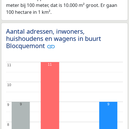
meter bij 100 meter, dat is 10.000 m² groot. Er gaan
100 hectare in 1 km².
Aantal adressen, inwoners,
huishoudens en wagens in buurt
Blocquemont
11
11
11
10
10
9
9
9
9
8
8