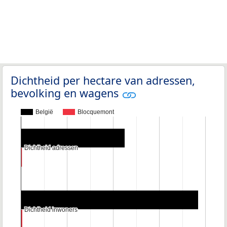
Dichtheid per hectare van adressen,
bevolking en wagens
België
Blocquemont
Dichtheid adressen
Dichtheid adressen
Dichtheid inwoners
Dichtheid inwoners