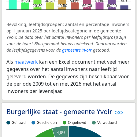
10-20
10-20
30-40
30-40
50-60
50-60
70-80
70-80
90+
90+
20-30
20-30
40-50
40-50
60-70
60-70
80-90
80-90
Bevolking, leeftijdsgroepen: aantal en percentage inwoners
op 1 januari 2025 per leeftijdscategorie in de gemeente
Yvoir.
De data over het aantal inwoners per leeftijdsgroep zijn
voor de buurt Blocquemont helaas onbekend. Daarom worden
de leeftijdsgegevens voor de
gemeente Yvoir
getoond.
Als
maatwerk
kan een Excel document met veel meer
gegevens over het aantal inwoners naar leeftijd
geleverd worden. De gegevens zijn beschikbaar voor
de periode 2009 tot en met 2026 met het aantal
inwoners per levensjaar.
Burgerlijke staat - gemeente Yvoir
Gehuwd
Gescheiden
Ongehuwd
Verweduwd
4,8%