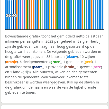
€10.000
€10.000
Bovenstaande grafiek toont het gemiddeld netto belastbaar
inkomen per aangifte in 2022 per gebied in België. Hierbij
zijn de gebieden van laag naar hoog gesorteerd op de
hoogte van het inkomen. De volgende gebieden worden in
de grafiek weergegeven: 33 buurten (
blauw
), 10 wijken
(
oranje
), 6 deelgemeenten (
groen
), 1 gemeente (
geel
), 1
arrondissement (
paars
), 1 provincie (
bruin
), 1 gewest (
roze
)
en 1 land (
grijs
). Alle buurten, wijken en deelgemeenten
binnen de gemeente Yvoir waarvoor inkomensdata
beschikbaar is worden weergegeven. Klik op de staven in
de grafiek om de naam en waarde van de bijbehorende
gebieden te tonen.