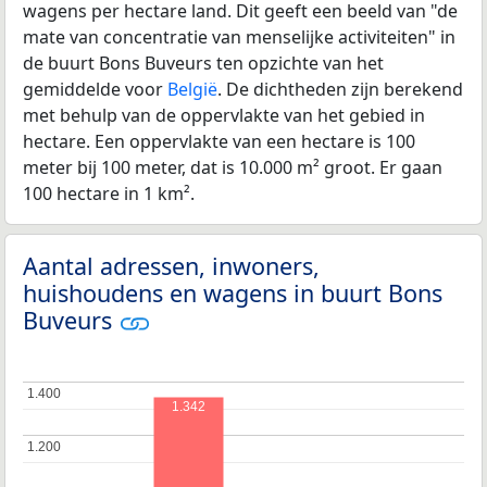
wagens per hectare land. Dit geeft een beeld van "de
mate van concentratie van menselijke activiteiten" in
de buurt Bons Buveurs ten opzichte van het
gemiddelde voor
België
. De dichtheden zijn berekend
met behulp van de oppervlakte van het gebied in
hectare. Een oppervlakte van een hectare is 100
meter bij 100 meter, dat is 10.000 m² groot. Er gaan
100 hectare in 1 km².
Aantal adressen, inwoners,
huishoudens en wagens in buurt Bons
Buveurs
1.400
1.400
1.342
1.200
1.200