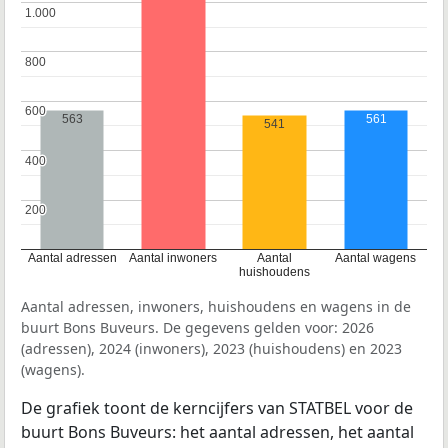
1.000
1.000
800
800
600
600
563
561
541
400
400
200
200
Aantal adressen
Aantal inwoners
Aantal
Aantal wagens
huishoudens
Aantal adressen, inwoners, huishoudens en wagens in de
buurt Bons Buveurs. De gegevens gelden voor: 2026
(adressen), 2024 (inwoners), 2023 (huishoudens) en 2023
(wagens).
De grafiek toont de kerncijfers van STATBEL voor de
buurt Bons Buveurs: het aantal adressen, het aantal