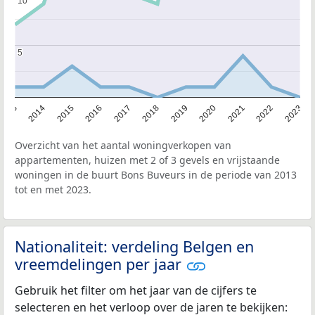
10
10
5
5
2013
2014
2015
2016
2017
2018
2019
2020
2021
2022
2023
Overzicht van het aantal woningverkopen van
appartementen, huizen met 2 of 3 gevels en vrijstaande
woningen in de buurt Bons Buveurs in de periode van 2013
tot en met 2023.
Nationaliteit: verdeling Belgen en
vreemdelingen per jaar
Gebruik het filter om het jaar van de cijfers te
selecteren en het verloop over de jaren te bekijken: