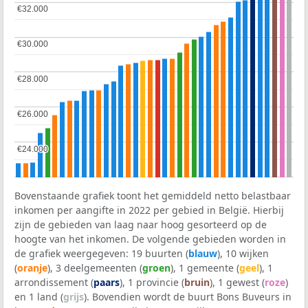
€32.000
€32.000
€30.000
€30.000
€28.000
€28.000
€26.000
€26.000
€24.000
€24.000
Bovenstaande grafiek toont het gemiddeld netto belastbaar
inkomen per aangifte in 2022 per gebied in België. Hierbij
zijn de gebieden van laag naar hoog gesorteerd op de
hoogte van het inkomen. De volgende gebieden worden in
de grafiek weergegeven: 19 buurten (
blauw
), 10 wijken
(
oranje
), 3 deelgemeenten (
groen
), 1 gemeente (
geel
), 1
arrondissement (
paars
), 1 provincie (
bruin
), 1 gewest (
roze
)
en 1 land (
grijs
). Bovendien wordt de buurt Bons Buveurs in