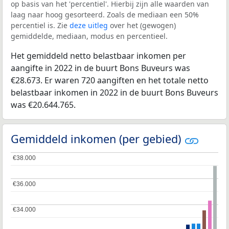
op basis van het 'percentiel'. Hierbij zijn alle waarden van
laag naar hoog gesorteerd. Zoals de mediaan een 50%
percentiel is. Zie
deze uitleg
over het (gewogen)
gemiddelde, mediaan, modus en percentieel.
Het gemiddeld netto belastbaar inkomen per
aangifte in 2022 in de buurt Bons Buveurs was
€28.673. Er waren 720 aangiften en het totale netto
belastbaar inkomen in 2022 in de buurt Bons Buveurs
was €20.644.765.
Gemiddeld inkomen (per gebied)
€38.000
€38.000
€36.000
€36.000
€34.000
€34.000