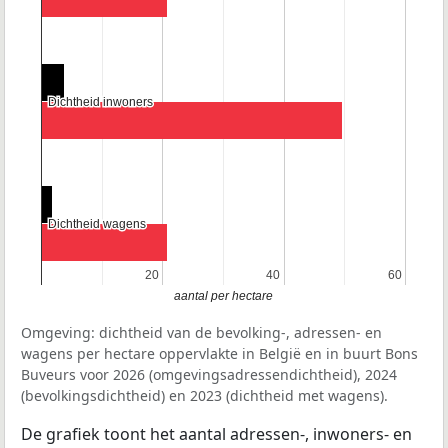
Dichtheid inwoners
Dichtheid inwoners
Dichtheid wagens
Dichtheid wagens
20
20
40
40
60
60
aantal per hectare
Omgeving: dichtheid van de bevolking-, adressen- en
wagens per hectare oppervlakte in België en in buurt Bons
Buveurs voor 2026 (omgevingsadressendichtheid), 2024
(bevolkingsdichtheid) en 2023 (dichtheid met wagens).
De grafiek toont het aantal adressen-, inwoners- en