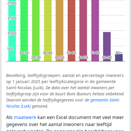
2.000
2.000
1.500
1.500
1.000
1.000
500
500
10-20
10-20
30-40
30-40
50-60
50-60
70-80
70-80
90+
90+
20-30
20-30
40-50
40-50
60-70
60-70
80-90
80-90
Bevolking, leeftijdsgroepen: aantal en percentage inwoners
op 1 januari 2025 per leeftijdscategorie in de gemeente
Saint-Nicolas (Luik).
De data over het aantal inwoners per
leeftijdsgroep zijn voor de buurt Bons Buveurs helaas onbekend.
Daarom worden de leeftijdsgegevens voor de
gemeente Saint-
Nicolas (Luik)
getoond.
Als
maatwerk
kan een Excel document met veel meer
gegevens over het aantal inwoners naar leeftijd