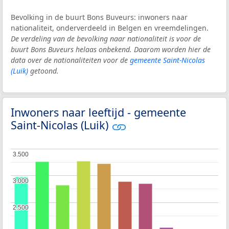
Bevolking in de buurt Bons Buveurs: inwoners naar
nationaliteit, onderverdeeld in Belgen en vreemdelingen.
De verdeling van de bevolking naar nationaliteit is voor de
buurt Bons Buveurs helaas onbekend. Daarom worden hier de
data over de nationaliteiten voor de
gemeente Saint-Nicolas
(Luik)
getoond.
Inwoners naar leeftijd - gemeente
Saint-Nicolas (Luik)
3.500
3.500
3.000
3.000
2.500
2.500