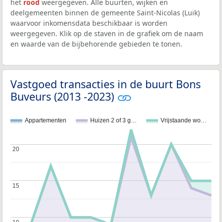
het
rood
weergegeven. Alle buurten, wijken en
deelgemeenten binnen de gemeente Saint-Nicolas (Luik)
waarvoor inkomensdata beschikbaar is worden
weergegeven. Klik op de staven in de grafiek om de naam
en waarde van de bijbehorende gebieden te tonen.
Vastgoed transacties in de buurt Bons
Buveurs (2013 -2023)
Appartementen
Huizen 2 of 3 g…
Vrijstaande wo…
20
20
15
15