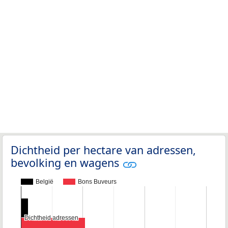
Dichtheid per hectare van adressen,
bevolking en wagens
België
Bons Buveurs
Dichtheid adressen
Dichtheid adressen