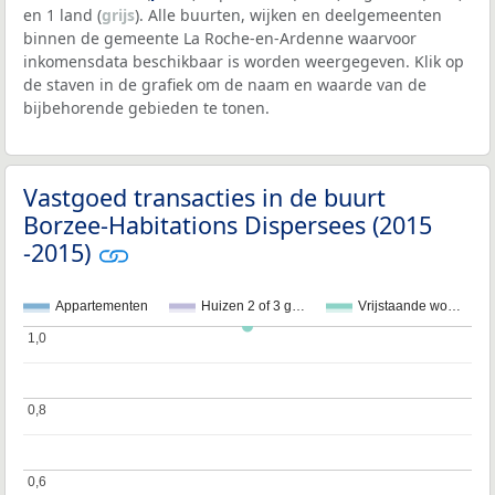
en 1 land (
grijs
). Alle buurten, wijken en deelgemeenten
binnen de gemeente La Roche-en-Ardenne waarvoor
inkomensdata beschikbaar is worden weergegeven. Klik op
de staven in de grafiek om de naam en waarde van de
bijbehorende gebieden te tonen.
Vastgoed transacties in de buurt
Borzee-Habitations Dispersees (2015
-2015)
Appartementen
Huizen 2 of 3 g…
Vrijstaande wo…
1,0
1,0
0,8
0,8
0,6
0,6