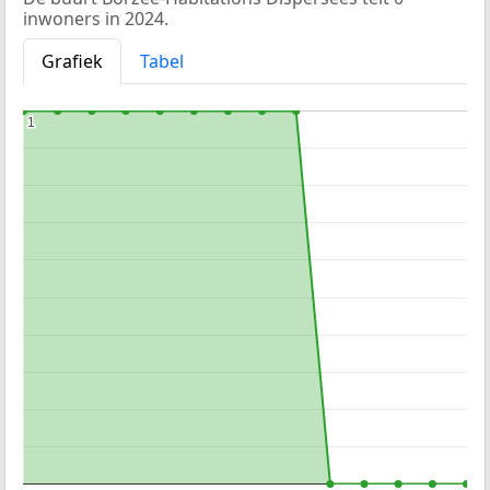
inwoners in 2024.
Grafiek
Tabel
1
1