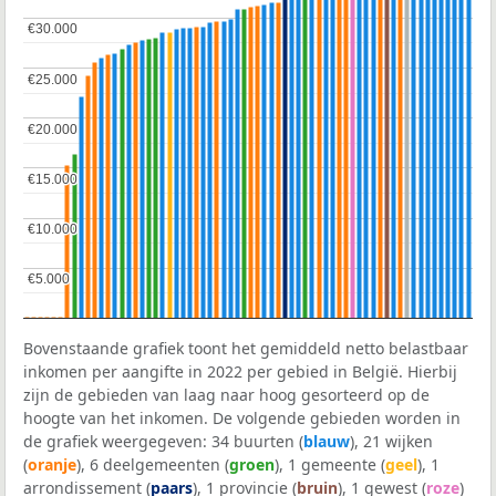
€30.000
€30.000
€25.000
€25.000
€20.000
€20.000
€15.000
€15.000
€10.000
€10.000
€5.000
€5.000
Bovenstaande grafiek toont het gemiddeld netto belastbaar
inkomen per aangifte in 2022 per gebied in België. Hierbij
zijn de gebieden van laag naar hoog gesorteerd op de
hoogte van het inkomen. De volgende gebieden worden in
de grafiek weergegeven: 34 buurten (
blauw
), 21 wijken
(
oranje
), 6 deelgemeenten (
groen
), 1 gemeente (
geel
), 1
arrondissement (
paars
), 1 provincie (
bruin
), 1 gewest (
roze
)