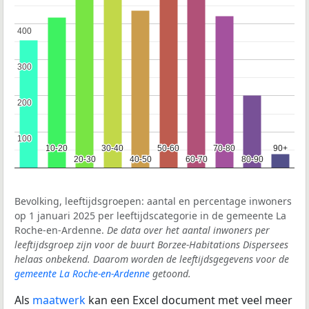
400
400
300
300
200
200
100
100
10-20
10-20
30-40
30-40
50-60
50-60
70-80
70-80
90+
90+
20-30
20-30
40-50
40-50
60-70
60-70
80-90
80-90
Bevolking, leeftijdsgroepen: aantal en percentage inwoners
op 1 januari 2025 per leeftijdscategorie in de gemeente La
Roche-en-Ardenne.
De data over het aantal inwoners per
leeftijdsgroep zijn voor de buurt Borzee-Habitations Dispersees
helaas onbekend. Daarom worden de leeftijdsgegevens voor de
gemeente La Roche-en-Ardenne
getoond.
Als
maatwerk
kan een Excel document met veel meer