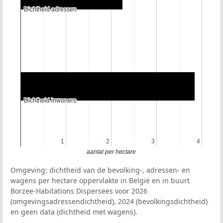
Dichtheid adressen
Dichtheid adressen
Dichtheid inwoners
Dichtheid inwoners
1
1
2
2
3
3
4
4
aantal per hectare
Omgeving: dichtheid van de bevolking-, adressen- en
wagens per hectare oppervlakte in België en in buurt
Borzee-Habitations Dispersees voor 2026
(omgevingsadressendichtheid), 2024 (bevolkingsdichtheid)
en geen data (dichtheid met wagens).