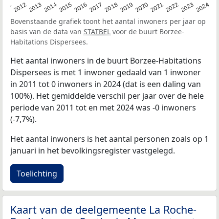
2020
2013
2019
2012
2018
2011
2024
2017
2023
2016
2022
2015
2021
2014
Bovenstaande grafiek toont het aantal inwoners per jaar op
basis van de data van
STATBEL
voor de buurt Borzee-
Habitations Dispersees.
Het aantal inwoners in de buurt Borzee-Habitations
Dispersees is met 1 inwoner gedaald van 1 inwoner
in 2011 tot 0 inwoners in 2024 (dat is een daling van
100%). Het gemiddelde verschil per jaar over de hele
periode van 2011 tot en met 2024 was -0 inwoners
(-7,7%).
Het aantal inwoners is het aantal personen zoals op 1
januari in het bevolkingsregister vastgelegd.
Toelichting
Kaart van de deelgemeente La Roche-