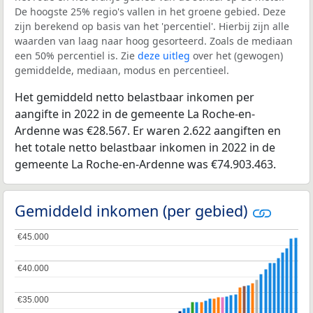
De hoogste 25% regio's vallen in het groene gebied. Deze
zijn berekend op basis van het 'percentiel'. Hierbij zijn alle
waarden van laag naar hoog gesorteerd. Zoals de mediaan
een 50% percentiel is. Zie
deze uitleg
over het (gewogen)
gemiddelde, mediaan, modus en percentieel.
Het gemiddeld netto belastbaar inkomen per
aangifte in 2022 in de gemeente La Roche-en-
Ardenne was €28.567. Er waren 2.622 aangiften en
het totale netto belastbaar inkomen in 2022 in de
gemeente La Roche-en-Ardenne was €74.903.463.
Gemiddeld inkomen (per gebied)
€45.000
€45.000
€40.000
€40.000
€35.000
€35.000