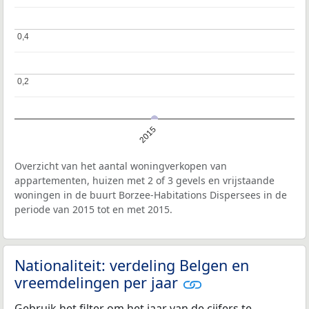
0,4
0,4
0,2
0,2
2015
Overzicht van het aantal woningverkopen van
appartementen, huizen met 2 of 3 gevels en vrijstaande
woningen in de buurt Borzee-Habitations Dispersees in de
periode van 2015 tot en met 2015.
Nationaliteit: verdeling Belgen en
vreemdelingen per jaar
Gebruik het filter om het jaar van de cijfers te