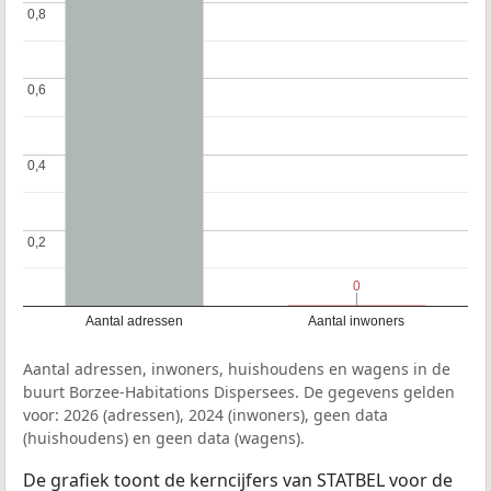
0,8
0,8
0,6
0,6
0,4
0,4
0,2
0,2
0
0
Aantal adressen
Aantal inwoners
Aantal adressen, inwoners, huishoudens en wagens in de
buurt Borzee-Habitations Dispersees. De gegevens gelden
voor: 2026 (adressen), 2024 (inwoners), geen data
(huishoudens) en geen data (wagens).
De grafiek toont de kerncijfers van STATBEL voor de