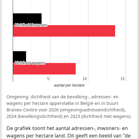
Dichtheid inwoners
Dichtheid inwoners
Dichtheid wagens
Dichtheid wagens
5
5
10
10
15
15
aantal per hectare
Omgeving: dichtheid van de bevolking-, adressen- en
wagens per hectare oppervlakte in België en in buurt
Braives-Centre voor 2026 (omgevingsadressendichtheid),
2024 (bevolkingsdichtheid) en 2023 (dichtheid met wagens).
De grafiek toont het aantal adressen-, inwoners- en
wagens per hectare land. Dit geeft een beeld van "de