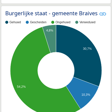
Burgerlijke staat - gemeente Braives
Gehuwd
Gescheiden
Ongehuwd
Verweduwd
4,8%
30,7%
54,2%
10,3%