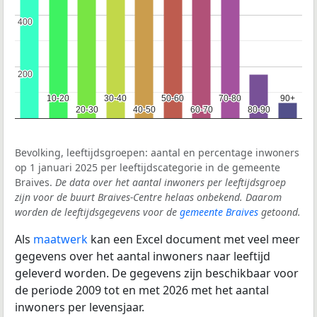
400
400
200
200
10-20
10-20
30-40
30-40
50-60
50-60
70-80
70-80
90+
90+
20-30
20-30
40-50
40-50
60-70
60-70
80-90
80-90
Bevolking, leeftijdsgroepen: aantal en percentage inwoners
op 1 januari 2025 per leeftijdscategorie in de gemeente
Braives.
De data over het aantal inwoners per leeftijdsgroep
zijn voor de buurt Braives-Centre helaas onbekend. Daarom
worden de leeftijdsgegevens voor de
gemeente Braives
getoond.
Als
maatwerk
kan een Excel document met veel meer
gegevens over het aantal inwoners naar leeftijd
geleverd worden. De gegevens zijn beschikbaar voor
de periode 2009 tot en met 2026 met het aantal
inwoners per levensjaar.