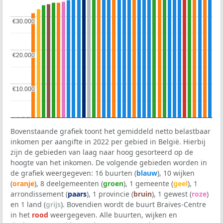
€30.000
€30.000
€20.000
€20.000
€10.000
€10.000
Bovenstaande grafiek toont het gemiddeld netto belastbaar
inkomen per aangifte in 2022 per gebied in België. Hierbij
zijn de gebieden van laag naar hoog gesorteerd op de
hoogte van het inkomen. De volgende gebieden worden in
de grafiek weergegeven: 16 buurten (
blauw
), 10 wijken
(
oranje
), 8 deelgemeenten (
groen
), 1 gemeente (
geel
), 1
arrondissement (
paars
), 1 provincie (
bruin
), 1 gewest (
roze
)
en 1 land (
grijs
). Bovendien wordt de buurt Braives-Centre
in het
rood
weergegeven. Alle buurten, wijken en