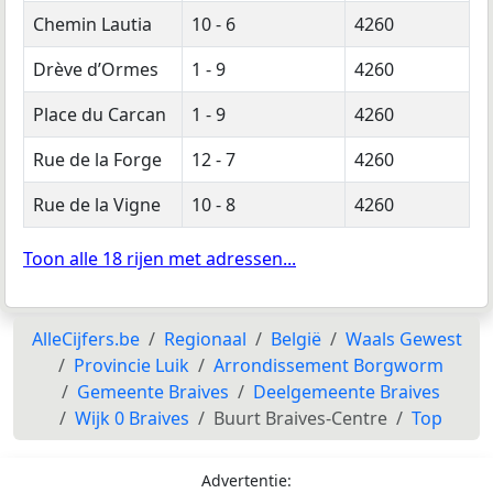
Chemin Lautia
10 - 6
4260
Drève d’Ormes
1 - 9
4260
Place du Carcan
1 - 9
4260
Rue de la Forge
12 - 7
4260
Rue de la Vigne
10 - 8
4260
Toon alle 18 rijen met adressen...
AlleCijfers.be
Regionaal
België
Waals Gewest
Provincie Luik
Arrondissement Borgworm
Gemeente Braives
Deelgemeente Braives
Wijk 0 Braives
Buurt Braives-Centre
Top
Advertentie: