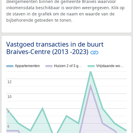
deelgemeenten binnen de gemeente Braives waarvoor
inkomensdata beschikbaar is worden weergegeven. Klik op
de staven in de grafiek om de naam en waarde van de
bijbehorende gebieden te tonen.
Vastgoed transacties in de buurt
Braives-Centre (2013 -2023)
Appartementen
Huizen 2 of 3 g…
Vrijstaande wo…
12
12
10
10
8
8
6
6