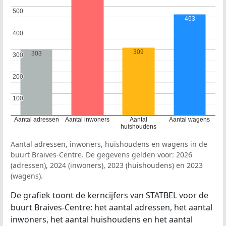
500
500
463
400
400
309
303
300
300
200
200
100
100
Aantal adressen
Aantal inwoners
Aantal
Aantal wagens
huishoudens
Aantal adressen, inwoners, huishoudens en wagens in de
buurt Braives-Centre. De gegevens gelden voor: 2026
(adressen), 2024 (inwoners), 2023 (huishoudens) en 2023
(wagens).
De grafiek toont de kerncijfers van STATBEL voor de
buurt Braives-Centre: het aantal adressen, het aantal
inwoners, het aantal huishoudens en het aantal