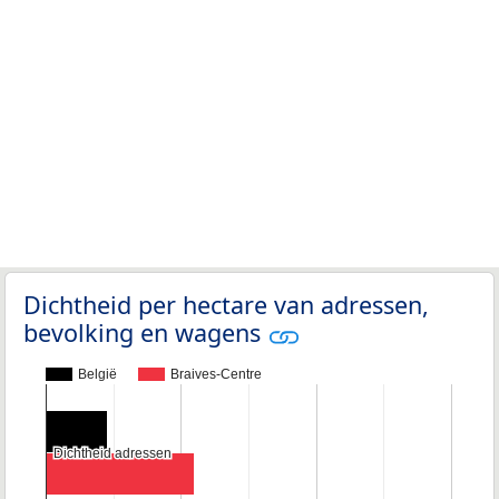
Dichtheid per hectare van adressen,
bevolking en wagens
België
Braives-Centre
Dichtheid adressen
Dichtheid adressen