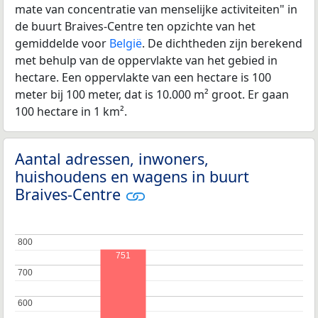
mate van concentratie van menselijke activiteiten" in
de buurt Braives-Centre ten opzichte van het
gemiddelde voor
België
. De dichtheden zijn berekend
met behulp van de oppervlakte van het gebied in
hectare. Een oppervlakte van een hectare is 100
meter bij 100 meter, dat is 10.000 m² groot. Er gaan
100 hectare in 1 km².
Aantal adressen, inwoners,
huishoudens en wagens in buurt
Braives-Centre
800
800
751
700
700
600
600