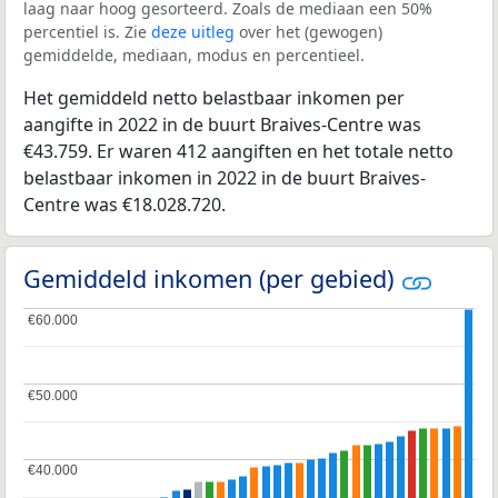
laag naar hoog gesorteerd. Zoals de mediaan een 50%
percentiel is. Zie
deze uitleg
over het (gewogen)
gemiddelde, mediaan, modus en percentieel.
Het gemiddeld netto belastbaar inkomen per
aangifte in 2022 in de buurt Braives-Centre was
€43.759. Er waren 412 aangiften en het totale netto
belastbaar inkomen in 2022 in de buurt Braives-
Centre was €18.028.720.
Gemiddeld inkomen (per gebied)
€60.000
€60.000
€50.000
€50.000
€40.000
€40.000