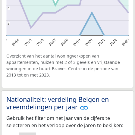
4
4
2
2
2013
2014
2015
2016
2017
2018
2019
2020
2021
2022
2023
Overzicht van het aantal woningverkopen van
appartementen, huizen met 2 of 3 gevels en vrijstaande
woningen in de buurt Braives-Centre in de periode van
2013 tot en met 2023.
Nationaliteit: verdeling Belgen en
vreemdelingen per jaar
Gebruik het filter om het jaar van de cijfers te
selecteren en het verloop over de jaren te bekijken: