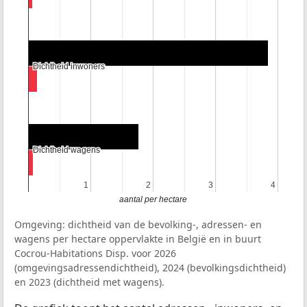
Dichtheid inwoners
Dichtheid inwoners
Dichtheid wagens
Dichtheid wagens
1
1
2
2
3
3
4
4
aantal per hectare
Omgeving: dichtheid van de bevolking-, adressen- en
wagens per hectare oppervlakte in België en in buurt
Cocrou-Habitations Disp. voor 2026
(omgevingsadressendichtheid), 2024 (bevolkingsdichtheid)
en 2023 (dichtheid met wagens).