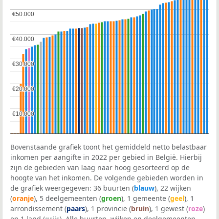
€50.000
€50.000
€40.000
€40.000
€30.000
€30.000
€20.000
€20.000
€10.000
€10.000
Bovenstaande grafiek toont het gemiddeld netto belastbaar
inkomen per aangifte in 2022 per gebied in België. Hierbij
zijn de gebieden van laag naar hoog gesorteerd op de
hoogte van het inkomen. De volgende gebieden worden in
de grafiek weergegeven: 36 buurten (
blauw
), 22 wijken
(
oranje
), 5 deelgemeenten (
groen
), 1 gemeente (
geel
), 1
arrondissement (
paars
), 1 provincie (
bruin
), 1 gewest (
roze
)
en 1 land (
grijs
). Alle buurten, wijken en deelgemeenten