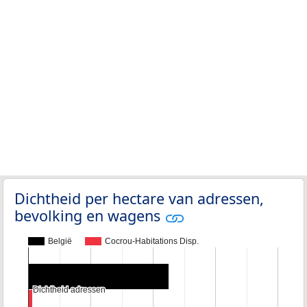
Dichtheid per hectare van adressen,
bevolking en wagens
België
Cocrou-Habitations Disp.
Dichtheid adressen
Dichtheid adressen