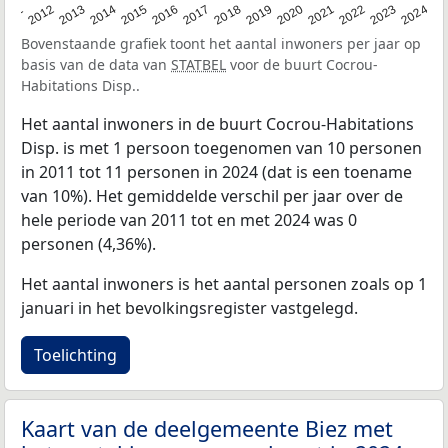
2020
2013
2019
2012
2018
2011
2024
2017
2023
2016
2022
2015
2021
2014
Bovenstaande grafiek toont het aantal inwoners per jaar op
basis van de data van
STATBEL
voor de buurt Cocrou-
Habitations Disp..
Het aantal inwoners in de buurt Cocrou-Habitations
Disp. is met 1 persoon toegenomen van 10 personen
in 2011 tot 11 personen in 2024 (dat is een toename
van 10%). Het gemiddelde verschil per jaar over de
hele periode van 2011 tot en met 2024 was 0
personen (4,36%).
Het aantal inwoners is het aantal personen zoals op 1
januari in het bevolkingsregister vastgelegd.
Toelichting
Kaart van de deelgemeente Biez met