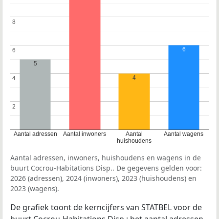
8
8
6
6
6
5
4
4
4
2
2
Aantal adressen
Aantal inwoners
Aantal
Aantal wagens
huishoudens
Aantal adressen, inwoners, huishoudens en wagens in de
buurt Cocrou-Habitations Disp.. De gegevens gelden voor:
2026 (adressen), 2024 (inwoners), 2023 (huishoudens) en
2023 (wagens).
De grafiek toont de kerncijfers van STATBEL voor de