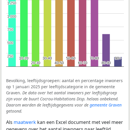
1.250
1.250
1.000
1.000
750
750
500
500
250
250
10-20
10-20
30-40
30-40
50-60
50-60
70-80
70-80
90+
90+
20-30
20-30
40-50
40-50
60-70
60-70
80-90
80-90
Bevolking, leeftijdsgroepen: aantal en percentage inwoners
op 1 januari 2025 per leeftijdscategorie in de gemeente
Graven.
De data over het aantal inwoners per leeftijdsgroep
zijn voor de buurt Cocrou-Habitations Disp. helaas onbekend.
Daarom worden de leeftijdsgegevens voor de
gemeente Graven
getoond.
Als
maatwerk
kan een Excel document met veel meer
gegevens over het aantal inwoners naar leeftijd