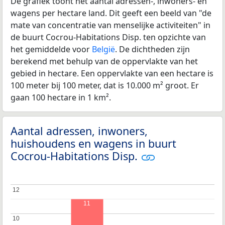
De grafiek toont het aantal adressen-, inwoners- en
wagens per hectare land. Dit geeft een beeld van "de
mate van concentratie van menselijke activiteiten" in
de buurt Cocrou-Habitations Disp. ten opzichte van
het gemiddelde voor
België
. De dichtheden zijn
berekend met behulp van de oppervlakte van het
gebied in hectare. Een oppervlakte van een hectare is
100 meter bij 100 meter, dat is 10.000 m² groot. Er
gaan 100 hectare in 1 km².
Aantal adressen, inwoners,
huishoudens en wagens in buurt
Cocrou-Habitations Disp.
12
12
11
10
10