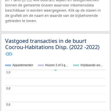
binnen de gemeente Graven waarvoor inkomensdata
beschikbaar is worden weergegeven. Klik op de staven in
de grafiek om de naam en waarde van de bijbehorende
gebieden te tonen.
Vastgoed transacties in de buurt
Cocrou-Habitations Disp. (2022 -2022)
Appartementen
Huizen 2 of 3 g…
Vrijstaande wo…
1,0
1,0
0,8
0,8
0,6
0,6