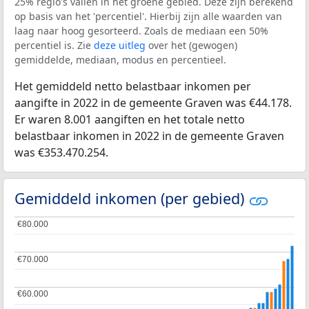
25% regio's vallen in het groene gebied. Deze zijn berekend
op basis van het 'percentiel'. Hierbij zijn alle waarden van
laag naar hoog gesorteerd. Zoals de mediaan een 50%
percentiel is. Zie
deze uitleg
over het (gewogen)
gemiddelde, mediaan, modus en percentieel.
Het gemiddeld netto belastbaar inkomen per
aangifte in 2022 in de gemeente Graven was €44.178.
Er waren 8.001 aangiften en het totale netto
belastbaar inkomen in 2022 in de gemeente Graven
was €353.470.254.
Gemiddeld inkomen (per gebied)
€80.000
€80.000
€70.000
€70.000
€60.000
€60.000