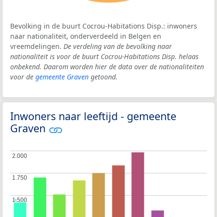
Bevolking in de buurt Cocrou-Habitations Disp.: inwoners
naar nationaliteit, onderverdeeld in Belgen en
vreemdelingen.
De verdeling van de bevolking naar
nationaliteit is voor de buurt Cocrou-Habitations Disp. helaas
onbekend. Daarom worden hier de data over de nationaliteiten
voor de
gemeente Graven
getoond.
Inwoners naar leeftijd - gemeente
Graven
2.000
2.000
1.750
1.750
1.500
1.500