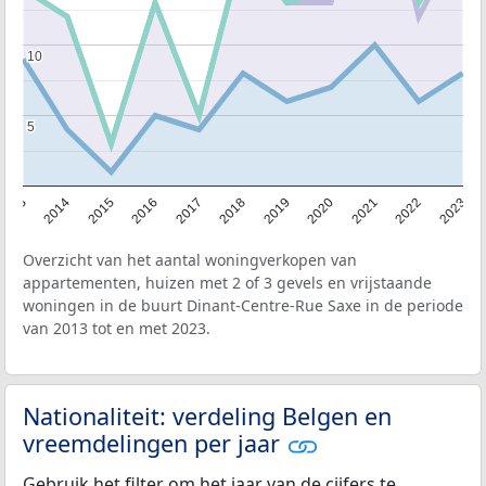
10
10
5
5
2013
2014
2015
2016
2017
2018
2019
2020
2021
2022
2023
Overzicht van het aantal woningverkopen van
appartementen, huizen met 2 of 3 gevels en vrijstaande
woningen in de buurt Dinant-Centre-Rue Saxe in de periode
van 2013 tot en met 2023.
Nationaliteit: verdeling Belgen en
vreemdelingen per jaar
Gebruik het filter om het jaar van de cijfers te