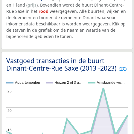
en 1 land (
grijs
). Bovendien wordt de buurt Dinant-Centre-
Rue Saxe in het
rood
weergegeven. Alle buurten, wijken en
deelgemeenten binnen de gemeente Dinant waarvoor
inkomensdata beschikbaar is worden weergegeven. Klik op
de staven in de grafiek om de naam en waarde van de
bijbehorende gebieden te tonen.
Vastgoed transacties in de buurt
Dinant-Centre-Rue Saxe (2013 -2023)
Appartementen
Huizen 2 of 3 g…
Vrijstaande wo…
25
25
20
20
15
15