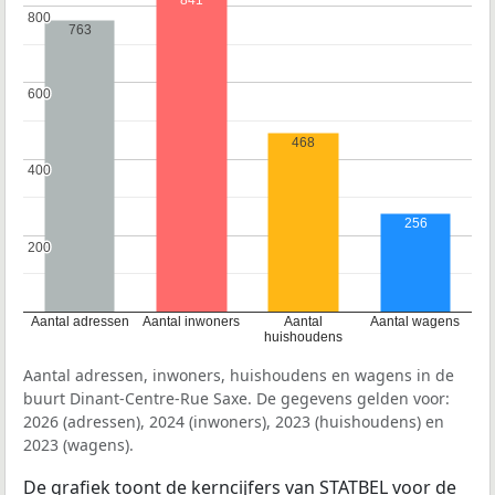
841
800
800
763
600
600
468
400
400
256
200
200
Aantal adressen
Aantal inwoners
Aantal
Aantal wagens
huishoudens
Aantal adressen, inwoners, huishoudens en wagens in de
buurt Dinant-Centre-Rue Saxe. De gegevens gelden voor:
2026 (adressen), 2024 (inwoners), 2023 (huishoudens) en
2023 (wagens).
De grafiek toont de kerncijfers van STATBEL voor de