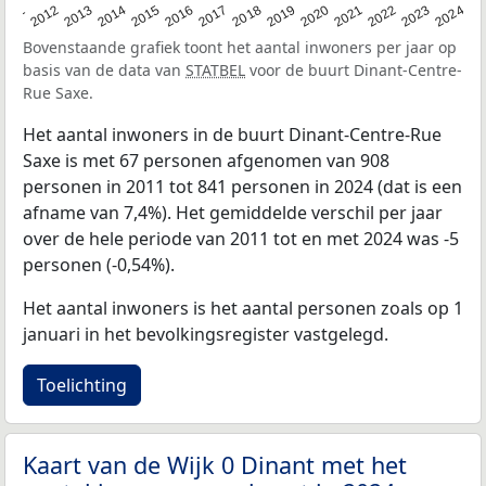
2020
2013
2019
2012
2018
2011
2024
2017
2023
2016
2022
2015
2021
2014
Bovenstaande grafiek toont het aantal inwoners per jaar op
basis van de data van
STATBEL
voor de buurt Dinant-Centre-
Rue Saxe.
Het aantal inwoners in de buurt Dinant-Centre-Rue
Saxe is met 67 personen afgenomen van 908
personen in 2011 tot 841 personen in 2024 (dat is een
afname van 7,4%). Het gemiddelde verschil per jaar
over de hele periode van 2011 tot en met 2024 was -5
personen (-0,54%).
Het aantal inwoners is het aantal personen zoals op 1
januari in het bevolkingsregister vastgelegd.
Toelichting
Kaart van de Wijk 0 Dinant met het