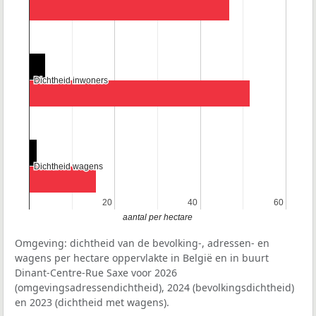
Dichtheid inwoners
Dichtheid inwoners
Dichtheid wagens
Dichtheid wagens
20
20
40
40
60
60
aantal per hectare
Omgeving: dichtheid van de bevolking-, adressen- en
wagens per hectare oppervlakte in België en in buurt
Dinant-Centre-Rue Saxe voor 2026
(omgevingsadressendichtheid), 2024 (bevolkingsdichtheid)
en 2023 (dichtheid met wagens).