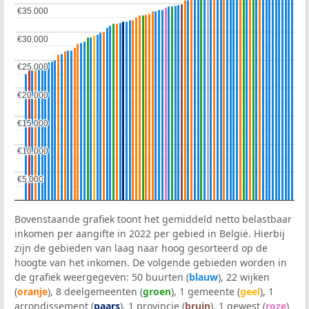
€35.000
€35.000
€30.000
€30.000
€25.000
€25.000
€20.000
€20.000
€15.000
€15.000
€10.000
€10.000
€5.000
€5.000
Bovenstaande grafiek toont het gemiddeld netto belastbaar
inkomen per aangifte in 2022 per gebied in België. Hierbij
zijn de gebieden van laag naar hoog gesorteerd op de
hoogte van het inkomen. De volgende gebieden worden in
de grafiek weergegeven: 50 buurten (
blauw
), 22 wijken
(
oranje
), 8 deelgemeenten (
groen
), 1 gemeente (
geel
), 1
arrondissement (
paars
), 1 provincie (
bruin
), 1 gewest (
roze
)