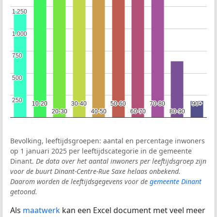
1.250
1.250
1.000
1.000
750
750
500
500
250
250
10-20
10-20
30-40
30-40
50-60
50-60
70-80
70-80
90+
90+
20-30
20-30
40-50
40-50
60-70
60-70
80-90
80-90
Bevolking, leeftijdsgroepen: aantal en percentage inwoners
op 1 januari 2025 per leeftijdscategorie in de gemeente
Dinant.
De data over het aantal inwoners per leeftijdsgroep zijn
voor de buurt Dinant-Centre-Rue Saxe helaas onbekend.
Daarom worden de leeftijdsgegevens voor de
gemeente Dinant
getoond.
Als
maatwerk
kan een Excel document met veel meer