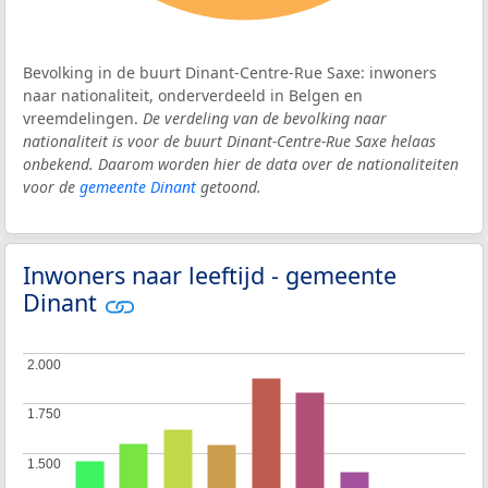
Bevolking in de buurt Dinant-Centre-Rue Saxe: inwoners
naar nationaliteit, onderverdeeld in Belgen en
vreemdelingen.
De verdeling van de bevolking naar
nationaliteit is voor de buurt Dinant-Centre-Rue Saxe helaas
onbekend. Daarom worden hier de data over de nationaliteiten
voor de
gemeente Dinant
getoond.
Inwoners naar leeftijd - gemeente
Dinant
2.000
2.000
1.750
1.750
1.500
1.500