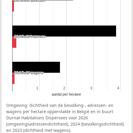
Dichtheid adressen
Dichtheid adressen
Dichtheid inwoners
Dichtheid inwoners
Dichtheid wagens
Dichtheid wagens
1
1
2
2
3
3
4
4
aantal per hectare
Omgeving: dichtheid van de bevolking-, adressen- en
wagens per hectare oppervlakte in België en in buurt
Durnal-Habitations Dispersees voor 2026
(omgevingsadressendichtheid), 2024 (bevolkingsdichtheid)
en 2023 (dichtheid met wagens).