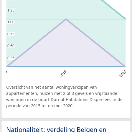
1,25
1,25
1,00
1,00
0,75
0,75
0,50
0,50
0,25
0,25
2015
2018
2020
Overzicht van het aantal woningverkopen van
appartementen, huizen met 2 of 3 gevels en vrijstaande
woningen in de buurt Durnal-Habitations Dispersees in de
periode van 2015 tot en met 2020.
Nationaliteit: verdeling Belgen en