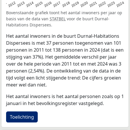
2020
2013
2019
2012
2018
2011
2024
2017
2023
2016
2022
2015
2021
2014
Bovenstaande grafiek toont het aantal inwoners per jaar op
basis van de data van
STATBEL
voor de buurt Durnal-
Habitations Dispersees.
Het aantal inwoners in de buurt Durnal-Habitations
Dispersees is met 37 personen toegenomen van 101
personen in 2011 tot 138 personen in 2024 (dat is een
stijging van 37%). Het gemiddelde verschil per jaar
over de hele periode van 2011 tot en met 2024 was 3
personen (2,54%). De ontwikkeling van de data in de
tijd volgt een licht stijgende trend: De cijfers groeien
meer wel dan niet.
Het aantal inwoners is het aantal personen zoals op 1
januari in het bevolkingsregister vastgelegd.
Toelichting