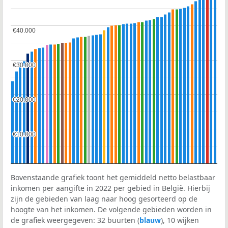
€40.000
€40.000
€30.000
€30.000
€20.000
€20.000
€10.000
€10.000
Bovenstaande grafiek toont het gemiddeld netto belastbaar
inkomen per aangifte in 2022 per gebied in België. Hierbij
zijn de gebieden van laag naar hoog gesorteerd op de
hoogte van het inkomen. De volgende gebieden worden in
de grafiek weergegeven: 32 buurten (
blauw
), 10 wijken