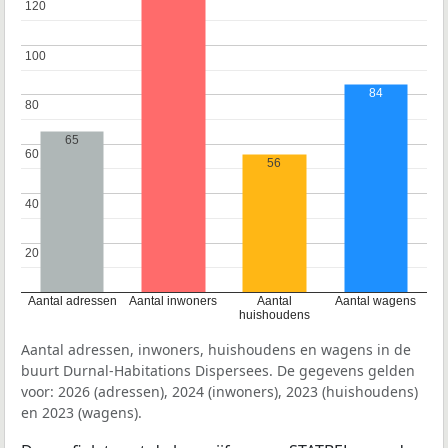
120
120
100
100
84
80
80
65
60
60
56
40
40
20
20
Aantal adressen
Aantal inwoners
Aantal
Aantal wagens
huishoudens
Aantal adressen, inwoners, huishoudens en wagens in de
buurt Durnal-Habitations Dispersees. De gegevens gelden
voor: 2026 (adressen), 2024 (inwoners), 2023 (huishoudens)
en 2023 (wagens).