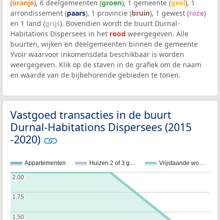
(
oranje
), 6 deelgemeenten (
groen
), 1 gemeente (
geel
), 1
arrondissement (
paars
), 1 provincie (
bruin
), 1 gewest (
roze
)
en 1 land (
grijs
). Bovendien wordt de buurt Durnal-
Habitations Dispersees in het
rood
weergegeven. Alle
buurten, wijken en deelgemeenten binnen de gemeente
Yvoir waarvoor inkomensdata beschikbaar is worden
weergegeven. Klik op de staven in de grafiek om de naam
en waarde van de bijbehorende gebieden te tonen.
Vastgoed transacties in de buurt
Durnal-Habitations Dispersees (2015
-2020)
Appartementen
Huizen 2 of 3 g…
Vrijstaande wo…
2,00
2,00
1,75
1,75
1,50
1,50