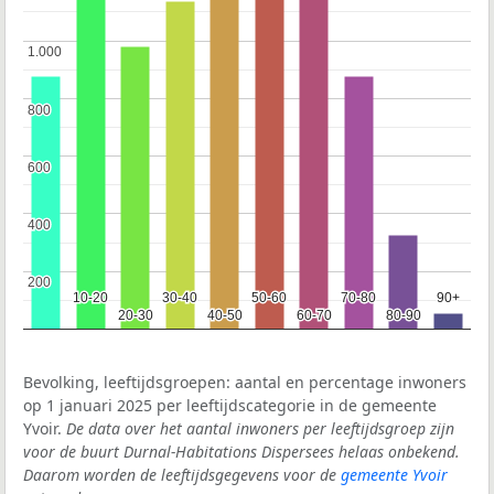
1.000
1.000
800
800
600
600
400
400
200
200
10-20
10-20
30-40
30-40
50-60
50-60
70-80
70-80
90+
90+
20-30
20-30
40-50
40-50
60-70
60-70
80-90
80-90
Bevolking, leeftijdsgroepen: aantal en percentage inwoners
op 1 januari 2025 per leeftijdscategorie in de gemeente
Yvoir.
De data over het aantal inwoners per leeftijdsgroep zijn
voor de buurt Durnal-Habitations Dispersees helaas onbekend.
Daarom worden de leeftijdsgegevens voor de
gemeente Yvoir