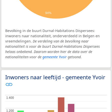
94%
Bevolking in de buurt Durnal-Habitations Dispersees:
inwoners naar nationaliteit, onderverdeeld in Belgen en
vreemdelingen.
De verdeling van de bevolking naar
nationaliteit is voor de buurt Durnal-Habitations Dispersees
helaas onbekend. Daarom worden hier de data over de
nationaliteiten voor de
gemeente Yvoir
getoond.
Inwoners naar leeftijd - gemeente Yvoir
1.400
1.400
1.200
1.200