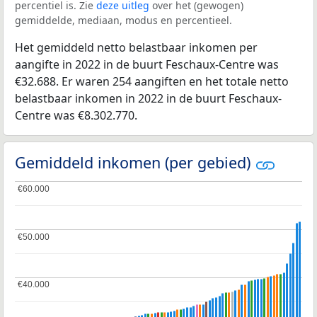
percentiel is. Zie
deze uitleg
over het (gewogen)
gemiddelde, mediaan, modus en percentieel.
Het gemiddeld netto belastbaar inkomen per
aangifte in 2022 in de buurt Feschaux-Centre was
€32.688. Er waren 254 aangiften en het totale netto
belastbaar inkomen in 2022 in de buurt Feschaux-
Centre was €8.302.770.
Gemiddeld inkomen (per gebied)
€60.000
€60.000
€50.000
€50.000
€40.000
€40.000