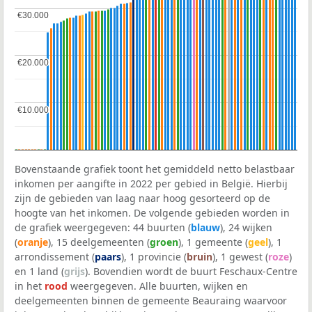
€30.000
€30.000
€20.000
€20.000
€10.000
€10.000
Bovenstaande grafiek toont het gemiddeld netto belastbaar
inkomen per aangifte in 2022 per gebied in België. Hierbij
zijn de gebieden van laag naar hoog gesorteerd op de
hoogte van het inkomen. De volgende gebieden worden in
de grafiek weergegeven: 44 buurten (
blauw
), 24 wijken
(
oranje
), 15 deelgemeenten (
groen
), 1 gemeente (
geel
), 1
arrondissement (
paars
), 1 provincie (
bruin
), 1 gewest (
roze
)
en 1 land (
grijs
). Bovendien wordt de buurt Feschaux-Centre
in het
rood
weergegeven. Alle buurten, wijken en
deelgemeenten binnen de gemeente Beauraing waarvoor