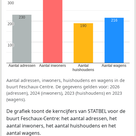
300
300
230
216
200
200
190
100
100
Aantal adressen
Aantal inwoners
Aantal
Aantal wagens
huishoudens
Aantal adressen, inwoners, huishoudens en wagens in de
buurt Feschaux-Centre. De gegevens gelden voor: 2026
(adressen), 2024 (inwoners), 2023 (huishoudens) en 2023
(wagens).
De grafiek toont de kerncijfers van STATBEL voor de
buurt Feschaux-Centre: het aantal adressen, het
aantal inwoners, het aantal huishoudens en het
aantal wagens.