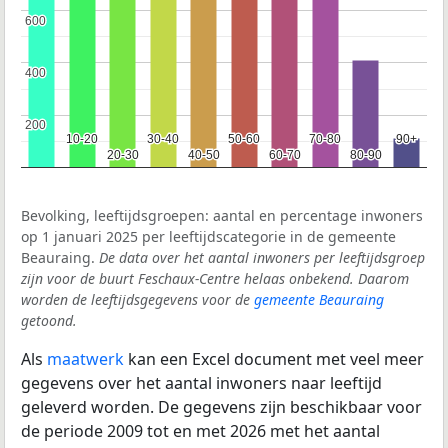
600
600
400
400
200
200
10-20
10-20
30-40
30-40
50-60
50-60
70-80
70-80
90+
90+
20-30
20-30
40-50
40-50
60-70
60-70
80-90
80-90
Bevolking, leeftijdsgroepen: aantal en percentage inwoners
op 1 januari 2025 per leeftijdscategorie in de gemeente
Beauraing.
De data over het aantal inwoners per leeftijdsgroep
zijn voor de buurt Feschaux-Centre helaas onbekend. Daarom
worden de leeftijdsgegevens voor de
gemeente Beauraing
getoond.
Als
maatwerk
kan een Excel document met veel meer
gegevens over het aantal inwoners naar leeftijd
geleverd worden. De gegevens zijn beschikbaar voor
de periode 2009 tot en met 2026 met het aantal