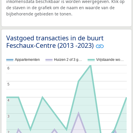
inkomensdata beschikbaar is worden weergegeven. Klik op
de staven in de grafiek om de naam en waarde van de
bijbehorende gebieden te tonen.
Vastgoed transacties in de buurt
Feschaux-Centre (2013 -2023)
Appartementen
Huizen 2 of 3 g…
Vrijstaande wo…
6
6
5
5
4
4
3
3
2
2