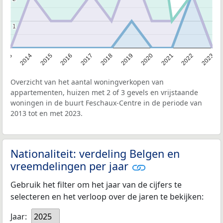
1
1
2013
2014
2015
2016
2017
2018
2019
2020
2021
2022
2023
Overzicht van het aantal woningverkopen van
appartementen, huizen met 2 of 3 gevels en vrijstaande
woningen in de buurt Feschaux-Centre in de periode van
2013 tot en met 2023.
Nationaliteit: verdeling Belgen en
vreemdelingen per jaar
Gebruik het filter om het jaar van de cijfers te
selecteren en het verloop over de jaren te bekijken:
Jaar:
2025