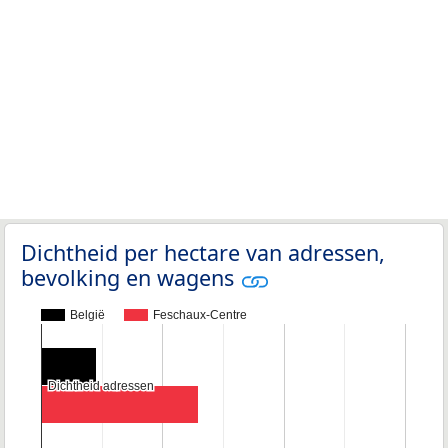
Dichtheid per hectare van adressen,
bevolking en wagens
België
Feschaux-Centre
Dichtheid adressen
Dichtheid adressen