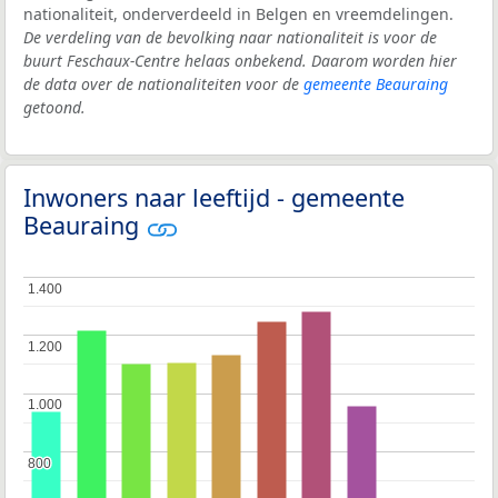
nationaliteit, onderverdeeld in Belgen en vreemdelingen.
De verdeling van de bevolking naar nationaliteit is voor de
buurt Feschaux-Centre helaas onbekend. Daarom worden hier
de data over de nationaliteiten voor de
gemeente Beauraing
getoond.
Inwoners naar leeftijd - gemeente
Beauraing
1.400
1.400
1.200
1.200
1.000
1.000
800
800