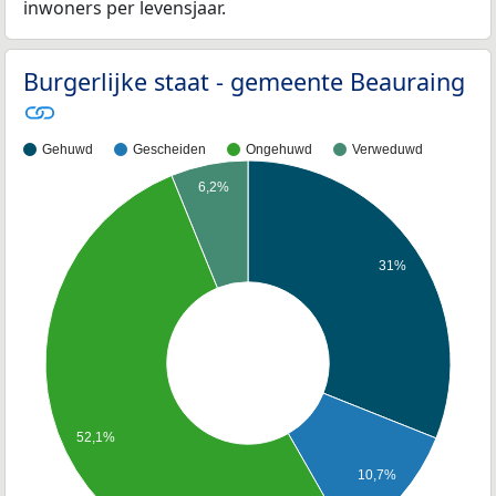
inwoners per levensjaar.
Burgerlijke staat - gemeente Beauraing
Gehuwd
Gescheiden
Ongehuwd
Verweduwd
6,2%
31%
52,1%
10,7%