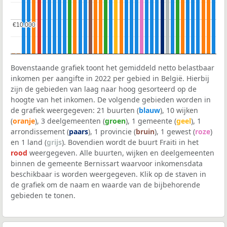
€10.000
€10.000
Bovenstaande grafiek toont het gemiddeld netto belastbaar
inkomen per aangifte in 2022 per gebied in België. Hierbij
zijn de gebieden van laag naar hoog gesorteerd op de
hoogte van het inkomen. De volgende gebieden worden in
de grafiek weergegeven: 21 buurten (
blauw
), 10 wijken
(
oranje
), 3 deelgemeenten (
groen
), 1 gemeente (
geel
), 1
arrondissement (
paars
), 1 provincie (
bruin
), 1 gewest (
roze
)
en 1 land (
grijs
). Bovendien wordt de buurt Fraiti in het
rood
weergegeven. Alle buurten, wijken en deelgemeenten
binnen de gemeente Bernissart waarvoor inkomensdata
beschikbaar is worden weergegeven. Klik op de staven in
de grafiek om de naam en waarde van de bijbehorende
gebieden te tonen.