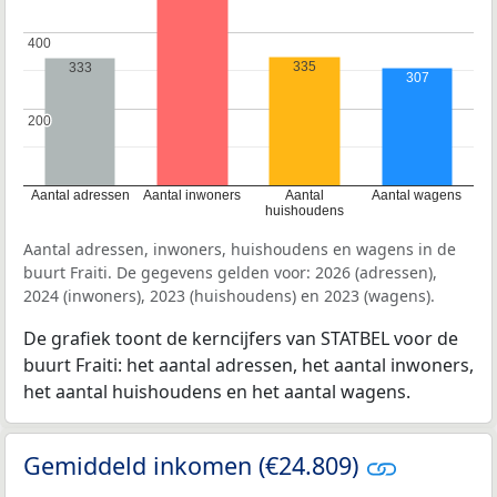
400
400
335
333
307
200
200
Aantal adressen
Aantal inwoners
Aantal
Aantal wagens
huishoudens
Aantal adressen, inwoners, huishoudens en wagens in de
buurt Fraiti. De gegevens gelden voor: 2026 (adressen),
2024 (inwoners), 2023 (huishoudens) en 2023 (wagens).
De grafiek toont de kerncijfers van STATBEL voor de
buurt Fraiti: het aantal adressen, het aantal inwoners,
het aantal huishoudens en het aantal wagens.
Gemiddeld inkomen (€24.809)