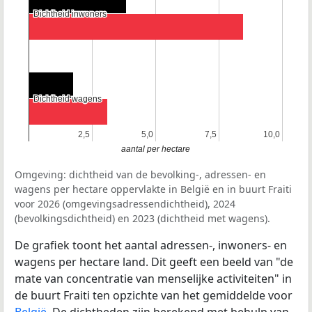
Dichtheid inwoners
Dichtheid inwoners
Dichtheid wagens
Dichtheid wagens
2,5
2,5
5,0
5,0
7,5
7,5
10,0
10,0
aantal per hectare
Omgeving: dichtheid van de bevolking-, adressen- en
wagens per hectare oppervlakte in België en in buurt Fraiti
voor 2026 (omgevingsadressendichtheid), 2024
(bevolkingsdichtheid) en 2023 (dichtheid met wagens).
De grafiek toont het aantal adressen-, inwoners- en
wagens per hectare land. Dit geeft een beeld van "de
mate van concentratie van menselijke activiteiten" in
de buurt Fraiti ten opzichte van het gemiddelde voor
België
. De dichtheden zijn berekend met behulp van