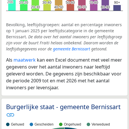
200
200
10-20
10-20
30-40
30-40
50-60
50-60
70-80
70-80
90+
90+
20-30
20-30
40-50
40-50
60-70
60-70
80-90
80-90
Bevolking, leeftijdsgroepen: aantal en percentage inwoners
op 1 januari 2025 per leeftijdscategorie in de gemeente
Bernissart.
De data over het aantal inwoners per leeftijdsgroep
zijn voor de buurt Fraiti helaas onbekend. Daarom worden de
leeftijdsgegevens voor de
gemeente Bernissart
getoond.
Als
maatwerk
kan een Excel document met veel meer
gegevens over het aantal inwoners naar leeftijd
geleverd worden. De gegevens zijn beschikbaar voor
de periode 2009 tot en met 2026 met het aantal
inwoners per levensjaar.
Burgerlijke staat - gemeente Bernissart
Gehuwd
Gescheiden
Ongehuwd
Verweduwd