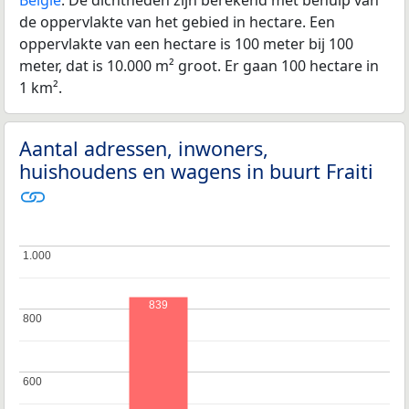
de oppervlakte van het gebied in hectare. Een
oppervlakte van een hectare is 100 meter bij 100
meter, dat is 10.000 m² groot. Er gaan 100 hectare in
1 km².
Aantal adressen, inwoners,
huishoudens en wagens in buurt Fraiti
1.000
1.000
839
800
800
600
600