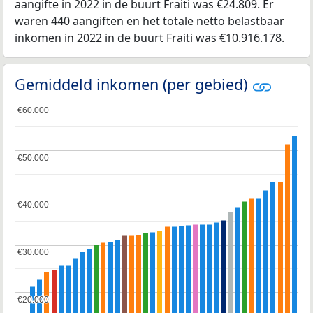
aangifte in 2022 in de buurt Fraiti was €24.809. Er
waren 440 aangiften en het totale netto belastbaar
inkomen in 2022 in de buurt Fraiti was €10.916.178.
Gemiddeld inkomen (per gebied)
€60.000
€60.000
€50.000
€50.000
€40.000
€40.000
€30.000
€30.000
€20.000
€20.000