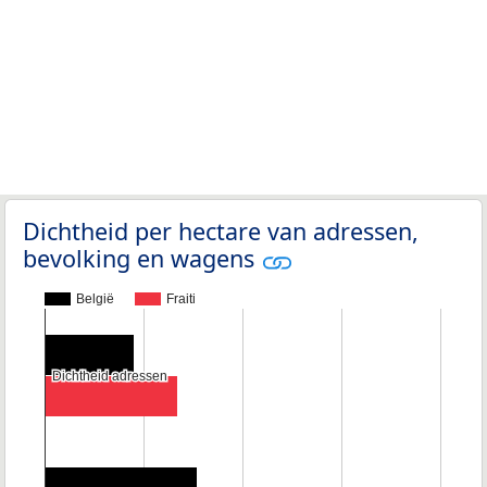
Dichtheid per hectare van adressen,
bevolking en wagens
België
Fraiti
Dichtheid adressen
Dichtheid adressen