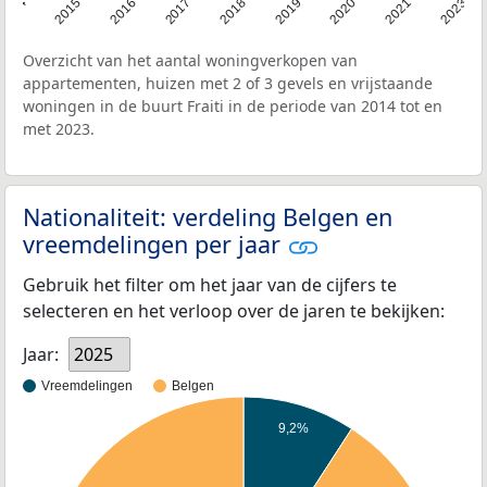
2014
2015
2016
2017
2018
2019
2020
2021
2023
Overzicht van het aantal woningverkopen van
appartementen, huizen met 2 of 3 gevels en vrijstaande
woningen in de buurt Fraiti in de periode van 2014 tot en
met 2023.
Nationaliteit: verdeling Belgen en
vreemdelingen per jaar
Gebruik het filter om het jaar van de cijfers te
selecteren en het verloop over de jaren te bekijken:
Jaar:
2025
Vreemdelingen
Belgen
9,2%