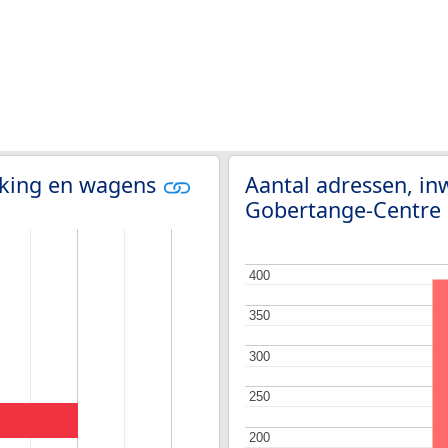
olking en wagens
Aantal adressen, in
Gobertange-Centre
400
400
350
350
300
300
250
250
200
200