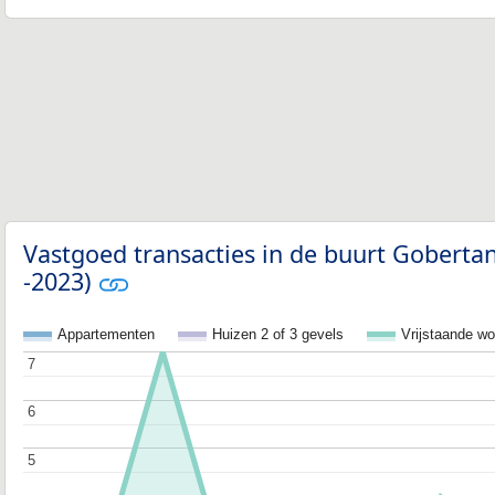
Vastgoed transacties in de buurt Goberta
-2023)
Appartementen
Huizen 2 of 3 gevels
Vrijstaande w
7
7
6
6
5
5