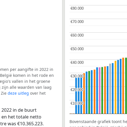
€80.000
€80.000
€70.000
€70.000
€60.000
€60.000
€50.000
€50.000
€40.000
€40.000
men per aangifte in 2022 in
 België komen in het rode en
€30.000
€30.000
gio's vallen in het groene
j zijn alle waarden van laag
€20.000
€20.000
 Zie
deze uitleg
over het
€10.000
€10.000
 2022 in de buurt
en het totale netto
Bovenstaande grafiek toont h
tre was €10.365.223.