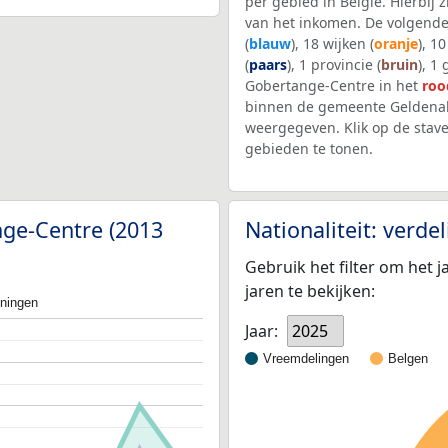
per gebied in België. Hierbij
van het inkomen. De volgende
(
blauw
), 18 wijken (
oranje
), 1
(
paars
), 1 provincie (
bruin
), 1
Gobertange-Centre in het
roo
binnen de gemeente Geldenak
weergegeven. Klik op de stav
gebieden te tonen.
nge-Centre (2013
Nationaliteit: verd
Gebruik het filter om het j
jaren te bekijken:
oningen
Jaar:
2025
Vreemdelingen
Belgen