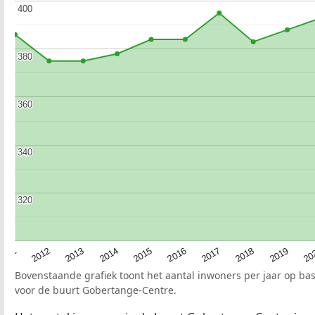
400
400
380
380
360
360
340
340
320
320
2015
20
2012
2017
2014
2019
2011
2016
2013
2018
Bovenstaande grafiek toont het aantal inwoners per jaar op ba
voor de buurt Gobertange-Centre.