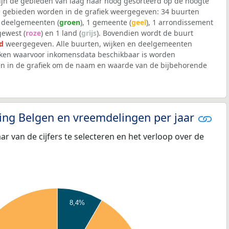
 zijn de gebieden van laag naar hoog gesorteerd op de hoogte
 gebieden worden in de grafiek weergegeven: 34 buurten
0 deelgemeenten (
groen
), 1 gemeente (
geel
), 1 arrondissement
 gewest (
roze
) en 1 land (
grijs
). Bovendien wordt de buurt
d
weergegeven. Alle buurten, wijken en deelgemeenten
en waarvoor inkomensdata beschikbaar is worden
en in de grafiek om de naam en waarde van de bijbehorende
eling Belgen en vreemdelingen per jaar
aar van de cijfers te selecteren en het verloop over de
8,4%