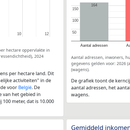
164
150
150
100
100
50
50
10
10
12
12
Aantal adressen
Aa
er hectare oppervlakte in
ressendichtheid), 2024
Aantal adressen, inwoners, h
gegevens gelden voor: 2026 (a
(wagens).
ens per hectare land. Dit
ijke activiteiten" in de
De grafiek toont de kernci
lde voor
België
. De
aantal adressen, het aanta
 van het gebied in
wagens.
 100 meter, dat is 10.000
Gemiddeld inkomen