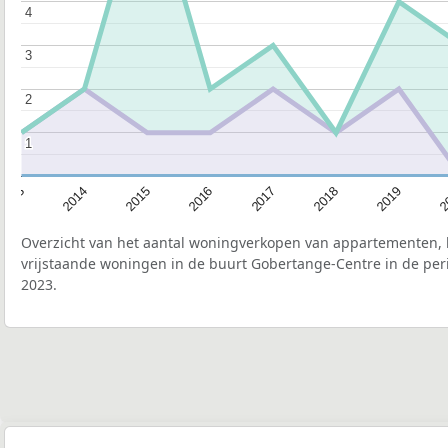
4
4
3
3
2
2
1
1
2015
2
2017
2014
2019
2016
2013
2018
Overzicht van het aantal woningverkopen van appartementen, h
vrijstaande woningen in de buurt Gobertange-Centre in de per
2023.