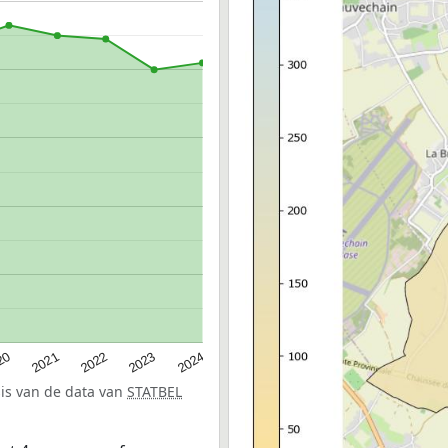
20
2022
2024
2021
2023
sis van de data van
STATBEL