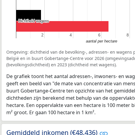
Dichtheid wagens
Dichtheid wagens
2
2
4
4
6
6
8
8
aantal per hectare
Omgeving: dichtheid van de bevolking-, adressen- en wagens p
België en in buurt Gobertange-Centre voor 2026 (omgevingsad
(bevolkingsdichtheid) en 2023 (dichtheid met wagens).
De grafiek toont het aantal adressen-, inwoners- en wag
geeft een beeld van "de mate van concentratie van mensel
buurt Gobertange-Centre ten opzichte van het gemidde
dichtheden zijn berekend met behulp van de oppervlakte
hectare. Een oppervlakte van een hectare is 100 meter bij
m² groot. Er gaan 100 hectare in 1 km².
Gemiddeld inkomen (€48.436)