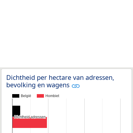
Dichtheid per hectare van adressen,
bevolking en wagens
België
Hombiet
Dichtheid adressen
Dichtheid adressen