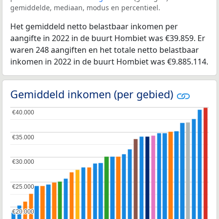
gemiddelde, mediaan, modus en percentieel.
Het gemiddeld netto belastbaar inkomen per
aangifte in 2022 in de buurt Hombiet was €39.859. Er
waren 248 aangiften en het totale netto belastbaar
inkomen in 2022 in de buurt Hombiet was €9.885.114.
Gemiddeld inkomen (per gebied)
€40.000
€40.000
€35.000
€35.000
€30.000
€30.000
€25.000
€25.000
€20.000
€20.000