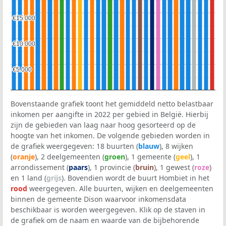
€15.000
€15.000
€10.000
€10.000
€5.000
€5.000
Bovenstaande grafiek toont het gemiddeld netto belastbaar
inkomen per aangifte in 2022 per gebied in België. Hierbij
zijn de gebieden van laag naar hoog gesorteerd op de
hoogte van het inkomen. De volgende gebieden worden in
de grafiek weergegeven: 18 buurten (
blauw
), 8 wijken
(
oranje
), 2 deelgemeenten (
groen
), 1 gemeente (
geel
), 1
arrondissement (
paars
), 1 provincie (
bruin
), 1 gewest (
roze
)
en 1 land (
grijs
). Bovendien wordt de buurt Hombiet in het
rood
weergegeven. Alle buurten, wijken en deelgemeenten
binnen de gemeente Dison waarvoor inkomensdata
beschikbaar is worden weergegeven. Klik op de staven in
de grafiek om de naam en waarde van de bijbehorende