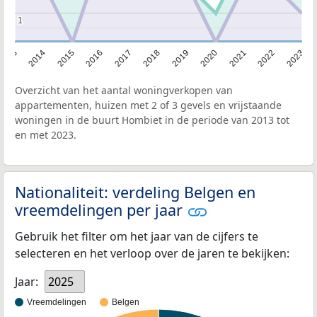
1
1
2013
2014
2015
2016
2017
2018
2019
2020
2021
2022
2023
Overzicht van het aantal woningverkopen van
appartementen, huizen met 2 of 3 gevels en vrijstaande
woningen in de buurt Hombiet in de periode van 2013 tot
en met 2023.
Nationaliteit: verdeling Belgen en
vreemdelingen per jaar
Gebruik het filter om het jaar van de cijfers te
selecteren en het verloop over de jaren te bekijken:
Jaar:
2025
Vreemdelingen
Belgen