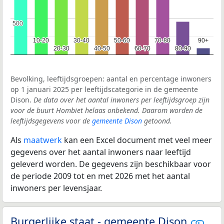
500
500
10-20
10-20
30-40
30-40
50-60
50-60
70-80
70-80
90+
90+
20-30
20-30
40-50
40-50
60-70
60-70
80-90
80-90
Bevolking, leeftijdsgroepen: aantal en percentage inwoners
op 1 januari 2025 per leeftijdscategorie in de gemeente
Dison.
De data over het aantal inwoners per leeftijdsgroep zijn
voor de buurt Hombiet helaas onbekend. Daarom worden de
leeftijdsgegevens voor de
gemeente Dison
getoond.
Als
maatwerk
kan een Excel document met veel meer
gegevens over het aantal inwoners naar leeftijd
geleverd worden. De gegevens zijn beschikbaar voor
de periode 2009 tot en met 2026 met het aantal
inwoners per levensjaar.
Burgerlijke staat - gemeente Dison