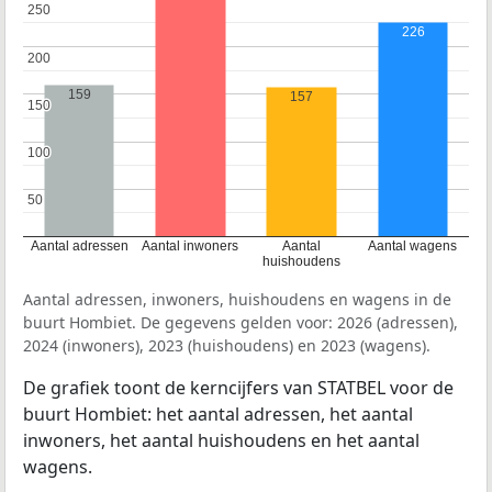
250
250
226
200
200
159
157
150
150
100
100
50
50
Aantal adressen
Aantal inwoners
Aantal
Aantal wagens
huishoudens
Aantal adressen, inwoners, huishoudens en wagens in de
buurt Hombiet. De gegevens gelden voor: 2026 (adressen),
2024 (inwoners), 2023 (huishoudens) en 2023 (wagens).
De grafiek toont de kerncijfers van STATBEL voor de
buurt Hombiet: het aantal adressen, het aantal
inwoners, het aantal huishoudens en het aantal
wagens.