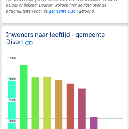
helaas onbekend. Daarom worden hier de data over de
nationaliteiten voor de
gemeente Dison
getoond.
Inwoners naar leeftijd - gemeente
Dison
2.500
2.500
2.000
2.000
1.500
1.500
1.000
1.000