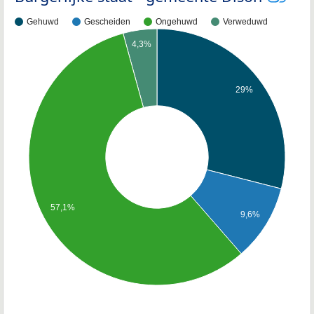
Gehuwd
Gescheiden
Ongehuwd
Verweduwd
4,3%
29%
57,1%
9,6%