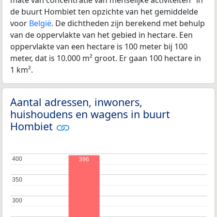
de buurt Hombiet ten opzichte van het gemiddelde
voor
België
. De dichtheden zijn berekend met behulp
van de oppervlakte van het gebied in hectare. Een
oppervlakte van een hectare is 100 meter bij 100
meter, dat is 10.000 m² groot. Er gaan 100 hectare in
1 km².
Aantal adressen, inwoners,
huishoudens en wagens in buurt
Hombiet
400
400
396
350
350
300
300