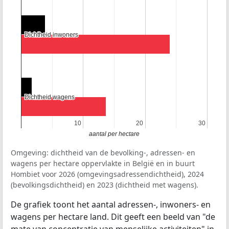
Dichtheid inwoners
Dichtheid inwoners
Dichtheid wagens
Dichtheid wagens
10
10
20
20
30
30
aantal per hectare
Omgeving: dichtheid van de bevolking-, adressen- en
wagens per hectare oppervlakte in België en in buurt
Hombiet voor 2026 (omgevingsadressendichtheid), 2024
(bevolkingsdichtheid) en 2023 (dichtheid met wagens).
De grafiek toont het aantal adressen-, inwoners- en
wagens per hectare land. Dit geeft een beeld van "de
mate van concentratie van menselijke activiteiten" in