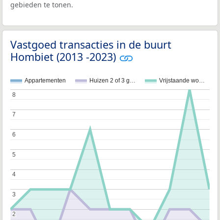
gebieden te tonen.
Vastgoed transacties in de buurt
Hombiet (2013 -2023)
Appartementen
Huizen 2 of 3 g…
Vrijstaande wo…
8
8
7
7
6
6
5
5
4
4
3
3
2
2