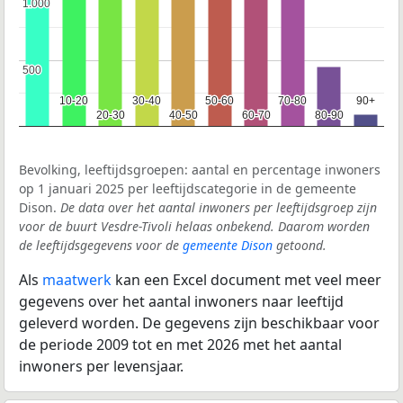
1.000
1.000
500
500
10-20
10-20
30-40
30-40
50-60
50-60
70-80
70-80
90+
90+
20-30
20-30
40-50
40-50
60-70
60-70
80-90
80-90
Bevolking, leeftijdsgroepen: aantal en percentage inwoners
op 1 januari 2025 per leeftijdscategorie in de gemeente
Dison.
De data over het aantal inwoners per leeftijdsgroep zijn
voor de buurt Vesdre-Tivoli helaas onbekend. Daarom worden
de leeftijdsgegevens voor de
gemeente Dison
getoond.
Als
maatwerk
kan een Excel document met veel meer
gegevens over het aantal inwoners naar leeftijd
geleverd worden. De gegevens zijn beschikbaar voor
de periode 2009 tot en met 2026 met het aantal
inwoners per levensjaar.