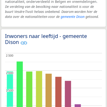
nationaliteit, onderverdeeld in Belgen en vreemdelingen.
De verdeling van de bevolking naar nationaliteit is voor de
buurt Vesdre-Tivoli helaas onbekend. Daarom worden hier de
data over de nationaliteiten voor de
gemeente Dison
getoond.
Inwoners naar leeftijd - gemeente
Dison
2.500
2.500
2.000
2.000
1.500
1.500