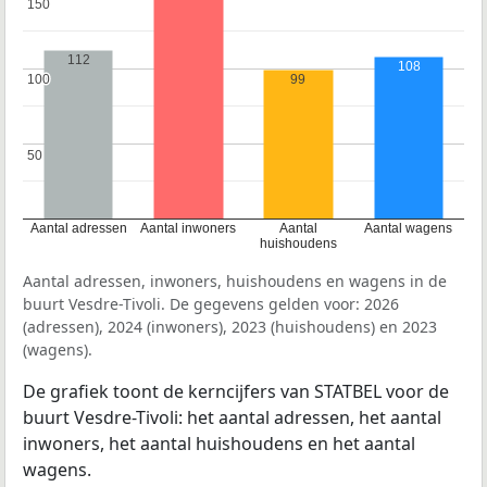
150
150
112
108
99
100
100
50
50
Aantal adressen
Aantal inwoners
Aantal
Aantal wagens
huishoudens
Aantal adressen, inwoners, huishoudens en wagens in de
buurt Vesdre-Tivoli. De gegevens gelden voor: 2026
(adressen), 2024 (inwoners), 2023 (huishoudens) en 2023
(wagens).
De grafiek toont de kerncijfers van STATBEL voor de
buurt Vesdre-Tivoli: het aantal adressen, het aantal
inwoners, het aantal huishoudens en het aantal
wagens.