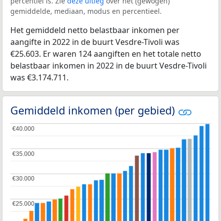
percentiel is. Zie
deze uitleg
over het (gewogen)
gemiddelde, mediaan, modus en percentieel.
Het gemiddeld netto belastbaar inkomen per
aangifte in 2022 in de buurt Vesdre-Tivoli was
€25.603. Er waren 124 aangiften en het totale netto
belastbaar inkomen in 2022 in de buurt Vesdre-Tivoli
was €3.174.711.
Gemiddeld inkomen (per gebied)
€40.000
€40.000
€35.000
€35.000
€30.000
€30.000
€25.000
€25.000