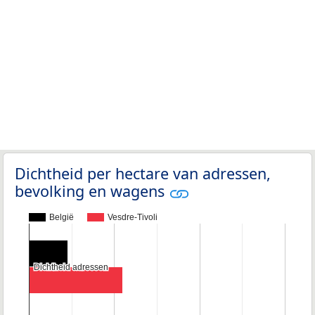
Dichtheid per hectare van adressen,
bevolking en wagens
België
Vesdre-Tivoli
Dichtheid adressen
Dichtheid adressen