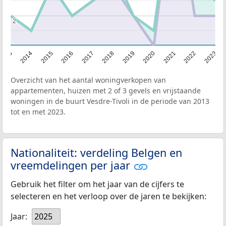
2
2
2013
2014
2015
2016
2017
2018
2019
2020
2021
2022
2023
Overzicht van het aantal woningverkopen van
appartementen, huizen met 2 of 3 gevels en vrijstaande
woningen in de buurt Vesdre-Tivoli in de periode van 2013
tot en met 2023.
Nationaliteit: verdeling Belgen en
vreemdelingen per jaar
Gebruik het filter om het jaar van de cijfers te
selecteren en het verloop over de jaren te bekijken:
Jaar:
2025