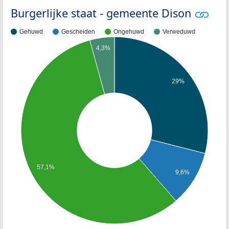
Burgerlijke staat - gemeente Dison
Gehuwd
Gescheiden
Ongehuwd
Verweduwd
4,3%
29%
57,1%
9,6%