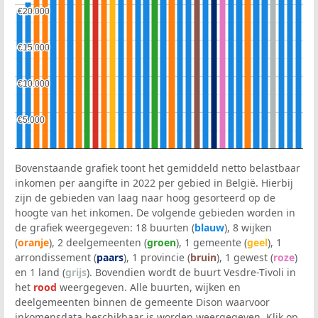
€20.000
€20.000
€15.000
€15.000
€10.000
€10.000
€5.000
€5.000
Bovenstaande grafiek toont het gemiddeld netto belastbaar
inkomen per aangifte in 2022 per gebied in België. Hierbij
zijn de gebieden van laag naar hoog gesorteerd op de
hoogte van het inkomen. De volgende gebieden worden in
de grafiek weergegeven: 18 buurten (
blauw
), 8 wijken
(
oranje
), 2 deelgemeenten (
groen
), 1 gemeente (
geel
), 1
arrondissement (
paars
), 1 provincie (
bruin
), 1 gewest (
roze
)
en 1 land (
grijs
). Bovendien wordt de buurt Vesdre-Tivoli in
het
rood
weergegeven. Alle buurten, wijken en
deelgemeenten binnen de gemeente Dison waarvoor
inkomensdata beschikbaar is worden weergegeven. Klik op