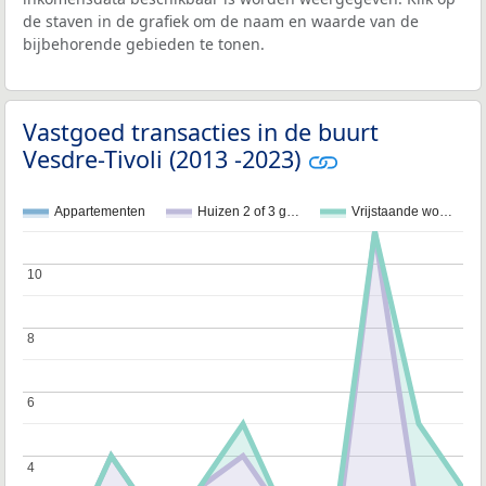
de staven in de grafiek om de naam en waarde van de
bijbehorende gebieden te tonen.
Vastgoed transacties in de buurt
Vesdre-Tivoli (2013 -2023)
Appartementen
Huizen 2 of 3 g…
Vrijstaande wo…
10
10
8
8
6
6
4
4