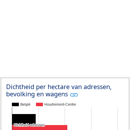
Dichtheid per hectare van adressen,
bevolking en wagens
België
Houdremont-Centre
Dichtheid adressen
Dichtheid adressen