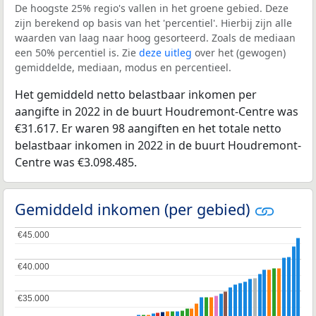
De hoogste 25% regio's vallen in het groene gebied. Deze
zijn berekend op basis van het 'percentiel'. Hierbij zijn alle
waarden van laag naar hoog gesorteerd. Zoals de mediaan
een 50% percentiel is. Zie
deze uitleg
over het (gewogen)
gemiddelde, mediaan, modus en percentieel.
Het gemiddeld netto belastbaar inkomen per
aangifte in 2022 in de buurt Houdremont-Centre was
€31.617. Er waren 98 aangiften en het totale netto
belastbaar inkomen in 2022 in de buurt Houdremont-
Centre was €3.098.485.
Gemiddeld inkomen (per gebied)
€45.000
€45.000
€40.000
€40.000
€35.000
€35.000