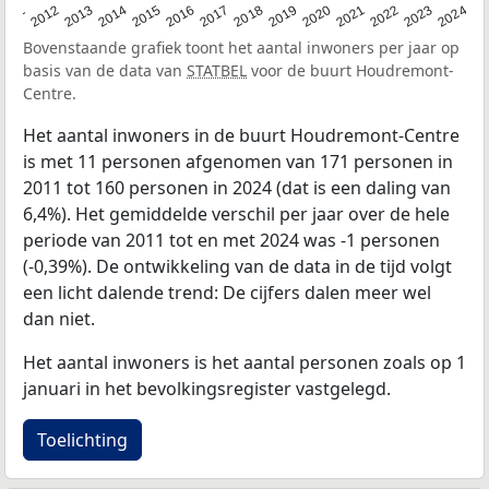
2020
2013
2019
2012
2018
2011
2024
2017
2023
2016
2022
2015
2021
2014
Bovenstaande grafiek toont het aantal inwoners per jaar op
basis van de data van
STATBEL
voor de buurt Houdremont-
Centre.
Het aantal inwoners in de buurt Houdremont-Centre
is met 11 personen afgenomen van 171 personen in
2011 tot 160 personen in 2024 (dat is een daling van
6,4%). Het gemiddelde verschil per jaar over de hele
periode van 2011 tot en met 2024 was -1 personen
(-0,39%). De ontwikkeling van de data in de tijd volgt
een licht dalende trend: De cijfers dalen meer wel
dan niet.
Het aantal inwoners is het aantal personen zoals op 1
januari in het bevolkingsregister vastgelegd.
Toelichting