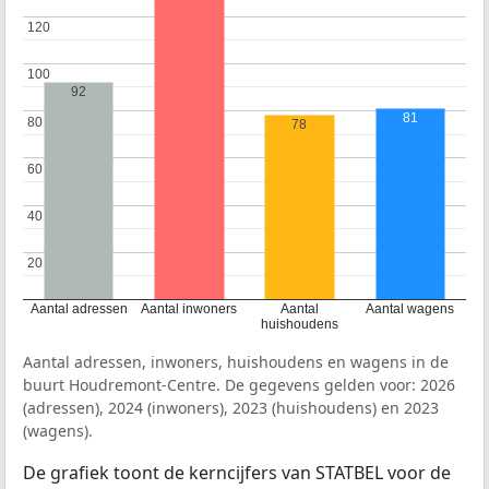
120
120
100
100
92
81
80
80
78
60
60
40
40
20
20
Aantal adressen
Aantal inwoners
Aantal
Aantal wagens
huishoudens
Aantal adressen, inwoners, huishoudens en wagens in de
buurt Houdremont-Centre. De gegevens gelden voor: 2026
(adressen), 2024 (inwoners), 2023 (huishoudens) en 2023
(wagens).
De grafiek toont de kerncijfers van STATBEL voor de