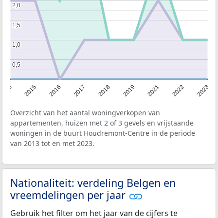
2,0
2,0
1,5
1,5
1,0
1,0
0,5
0,5
2013
2015
2016
2017
2018
2019
2021
2022
2023
Overzicht van het aantal woningverkopen van
appartementen, huizen met 2 of 3 gevels en vrijstaande
woningen in de buurt Houdremont-Centre in de periode
van 2013 tot en met 2023.
Nationaliteit: verdeling Belgen en
vreemdelingen per jaar
Gebruik het filter om het jaar van de cijfers te