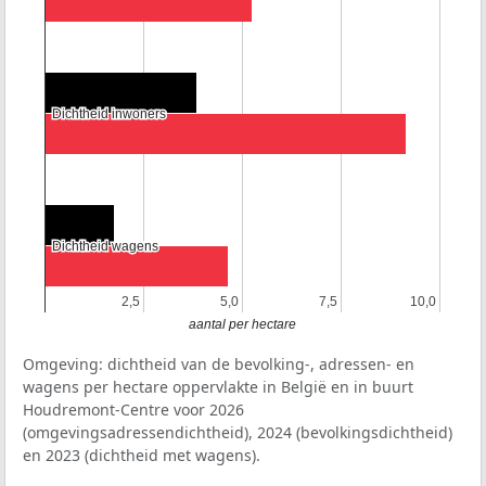
Dichtheid inwoners
Dichtheid inwoners
Dichtheid wagens
Dichtheid wagens
2,5
2,5
5,0
5,0
7,5
7,5
10,0
10,0
aantal per hectare
Omgeving: dichtheid van de bevolking-, adressen- en
wagens per hectare oppervlakte in België en in buurt
Houdremont-Centre voor 2026
(omgevingsadressendichtheid), 2024 (bevolkingsdichtheid)
en 2023 (dichtheid met wagens).