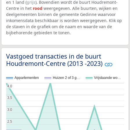
en 1 land (
grijs
). Bovendien wordt de buurt Houdremont-
Centre in het
rood
weergegeven. Alle buurten, wijken en
deelgemeenten binnen de gemeente Gedinne waarvoor
inkomensdata beschikbaar is worden weergegeven. Klik op
de staven in de grafiek om de naam en waarde van de
bijbehorende gebieden te tonen.
Vastgoed transacties in de buurt
Houdremont-Centre (2013 -2023)
Appartementen
Huizen 2 of 3 g…
Vrijstaande wo…
4,0
4,0
3,5
3,5
3,0
3,0
2,5
2,5