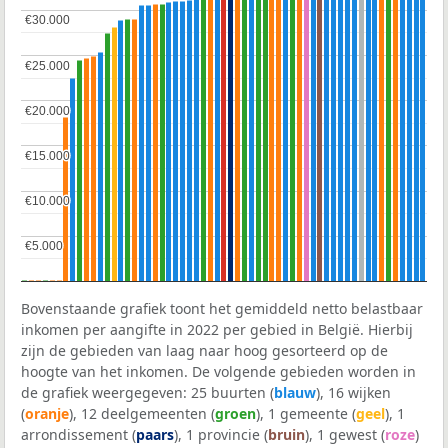
€30.000
€30.000
€25.000
€25.000
€20.000
€20.000
€15.000
€15.000
€10.000
€10.000
€5.000
€5.000
Bovenstaande grafiek toont het gemiddeld netto belastbaar
inkomen per aangifte in 2022 per gebied in België. Hierbij
zijn de gebieden van laag naar hoog gesorteerd op de
hoogte van het inkomen. De volgende gebieden worden in
de grafiek weergegeven: 25 buurten (
blauw
), 16 wijken
(
oranje
), 12 deelgemeenten (
groen
), 1 gemeente (
geel
), 1
arrondissement (
paars
), 1 provincie (
bruin
), 1 gewest (
roze
)