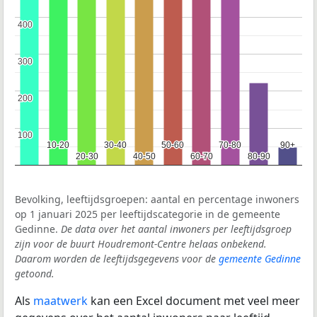
400
400
300
300
200
200
100
100
10-20
10-20
30-40
30-40
50-60
50-60
70-80
70-80
90+
90+
20-30
20-30
40-50
40-50
60-70
60-70
80-90
80-90
Bevolking, leeftijdsgroepen: aantal en percentage inwoners
op 1 januari 2025 per leeftijdscategorie in de gemeente
Gedinne.
De data over het aantal inwoners per leeftijdsgroep
zijn voor de buurt Houdremont-Centre helaas onbekend.
Daarom worden de leeftijdsgegevens voor de
gemeente Gedinne
getoond.
Als
maatwerk
kan een Excel document met veel meer