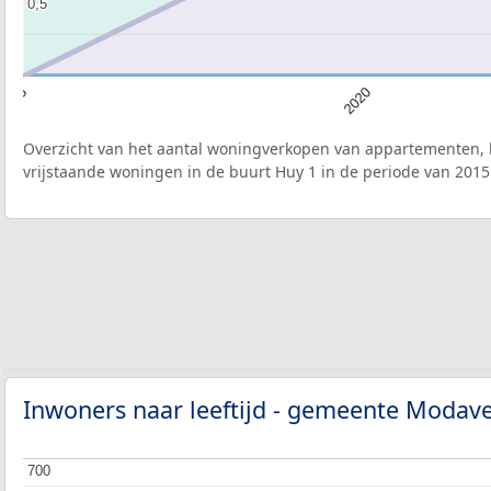
0,5
0,5
2015
2020
Overzicht van het aantal woningverkopen van appartementen, h
vrijstaande woningen in de buurt Huy 1 in de periode van 2015
Inwoners naar leeftijd - gemeente Modav
700
700