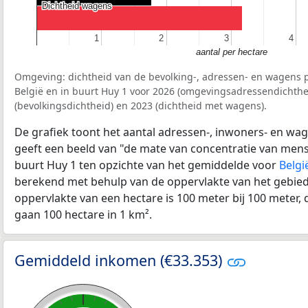
Dichtheid wagens
Dichtheid wagens
1
1
2
2
3
3
4
4
aantal per hectare
Omgeving: dichtheid van de bevolking-, adressen- en wagens p
België en in buurt Huy 1 voor 2026 (omgevingsadressendichthe
(bevolkingsdichtheid) en 2023 (dichtheid met wagens).
De grafiek toont het aantal adressen-, inwoners- en wag
geeft een beeld van "de mate van concentratie van mensel
buurt Huy 1 ten opzichte van het gemiddelde voor
Belgi
berekend met behulp van de oppervlakte van het gebied 
oppervlakte van een hectare is 100 meter bij 100 meter, d
gaan 100 hectare in 1 km².
Gemiddeld inkomen (€33.353)