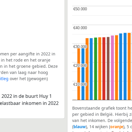
€50.000
€50.000
€40.000
€40.000
€30.000
€30.000
men per aangifte in 2022 in
in het rode en het oranje
€20.000
€20.000
en in het groene gebied. Deze
aarden van laag naar hoog
itleg
over het (gewogen)
€10.000
€10.000
 2022 in de buurt Huy 1
belastbaar inkomen in 2022
Bovenstaande grafiek toont h
per gebied in België. Hierbij
van het inkomen. De volgende
(
blauw
), 14 wijken (
oranje
), 5