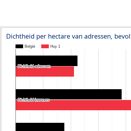
Dichtheid per hectare van adressen, bev
België
Huy 1
Dichtheid adressen
Dichtheid adressen
Dichtheid inwoners
Dichtheid inwoners