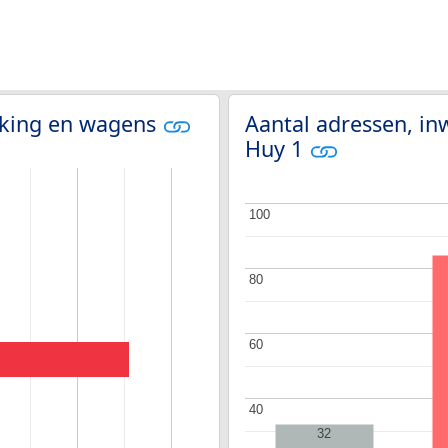
olking en wagens
Aantal adressen, in
Huy 1
100
100
80
80
60
60
40
40
32