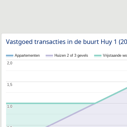
Vastgoed transacties in de buurt Huy 1 (2
Appartementen
Huizen 2 of 3 gevels
Vrijstaande w
2,0
2,0
1,5
1,5
1,0
1,0