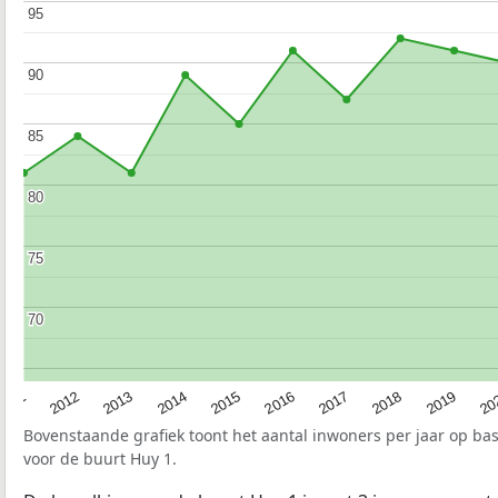
95
95
90
90
85
85
80
80
75
75
70
70
2015
20
2012
2017
2014
2019
2011
2016
2013
2018
Bovenstaande grafiek toont het aantal inwoners per jaar op ba
voor de buurt Huy 1.