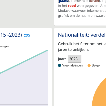
(
paars
), 1 provincie (
bruin
), 1
in het
rood
weergegeven. Alle
Modave waarvoor inkomensdata
grafiek om de naam en waarde
015 -2023)
Nationaliteit: verd
Gebruik het filter om het j
oningen
jaren te bekijken:
Jaar:
2025
Vreemdelingen
Belgen