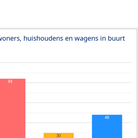
woners, huishoudens en wagens in buurt
84
48
30