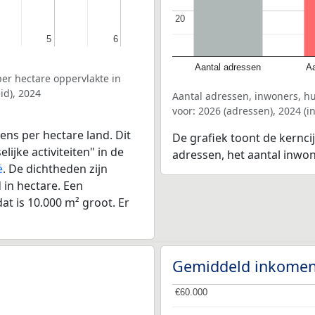
20
20
5
5
6
6
Aantal adressen
Aa
er hectare oppervlakte in
id), 2024
Aantal adressen, inwoners, h
voor: 2026 (adressen), 2024 (
ens per hectare land. Dit
De grafiek toont de kernci
ijke activiteiten" in de
adressen, het aantal inwo
ë
. De dichtheden zijn
in hectare. Een
at is 10.000 m² groot. Er
Gemiddeld inkomen
€60.000
€60.000