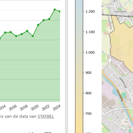
014
2016
2018
2020
2022
2024
sis van de data van
STATBEL