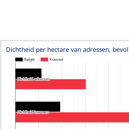
Dichtheid per hectare van adressen, bev
België
Koevoet
Dichtheid adressen
Dichtheid adressen
Dichtheid inwoners
Dichtheid inwoners