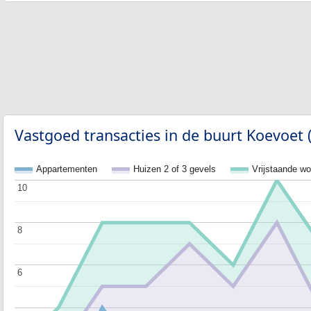
Vastgoed transacties in de buurt Koevoet 
Appartementen
Huizen 2 of 3 gevels
Vrijstaande w
10
10
8
8
6
6