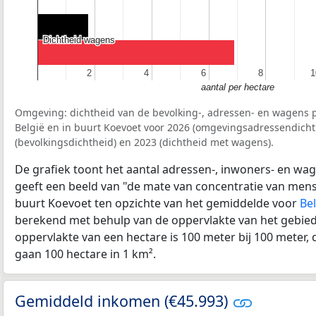
Dichtheid wagens
Dichtheid wagens
2
2
4
4
6
6
8
8
1
1
aantal per hectare
Omgeving: dichtheid van de bevolking-, adressen- en wagens p
België en in buurt Koevoet voor 2026 (omgevingsadressendicht
(bevolkingsdichtheid) en 2023 (dichtheid met wagens).
De grafiek toont het aantal adressen-, inwoners- en wag
geeft een beeld van "de mate van concentratie van mensel
buurt Koevoet ten opzichte van het gemiddelde voor
Bel
berekend met behulp van de oppervlakte van het gebied 
oppervlakte van een hectare is 100 meter bij 100 meter, d
gaan 100 hectare in 1 km².
Gemiddeld inkomen (€45.993)