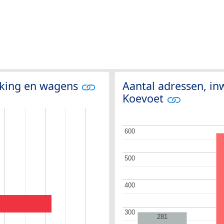
olking en wagens
Aantal adressen, in
Koevoet
600
600
500
500
400
400
300
300
281