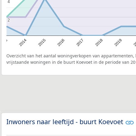
4
4
2
2
2015
2
2017
2014
2019
2016
2013
2018
Overzicht van het aantal woningverkopen van appartementen, h
vrijstaande woningen in de buurt Koevoet in de periode van 20
Inwoners naar leeftijd - buurt Koevoet