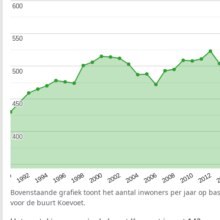
600
600
550
550
500
500
450
450
400
400
1990
1992
1994
1996
1998
2000
2002
2004
2006
2008
2010
2012
2
Bovenstaande grafiek toont het aantal inwoners per jaar op ba
voor de buurt Koevoet.