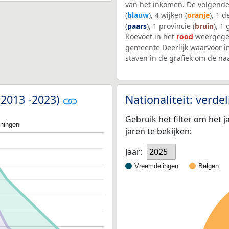
van het inkomen. De volgende
(
blauw
), 4 wijken (
oranje
), 1 
(
paars
), 1 provincie (
bruin
), 1
Koevoet in het
rood
weergegev
gemeente Deerlijk waarvoor i
staven in de grafiek om de n
(2013 -2023)
Nationaliteit: verd
Gebruik het filter om het j
oningen
jaren te bekijken:
Jaar:
2025
Vreemdelingen
Belgen