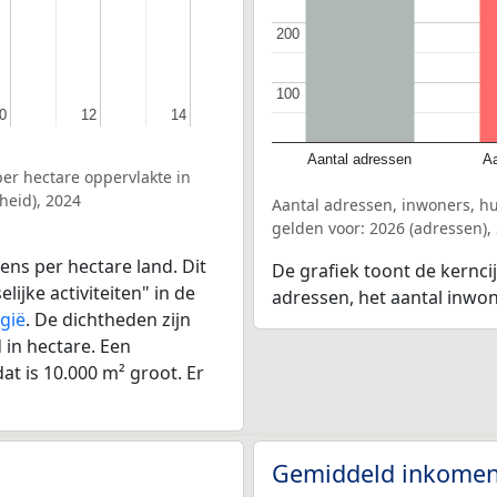
200
200
100
100
0
0
12
12
14
14
Aantal adressen
Aa
er hectare oppervlakte in
heid), 2024
Aantal adressen, inwoners, h
gelden voor: 2026 (adressen),
ens per hectare land. Dit
De grafiek toont de kernci
ijke activiteiten" in de
adressen, het aantal inwo
gië
. De dichtheden zijn
in hectare. Een
at is 10.000 m² groot. Er
Gemiddeld inkomen