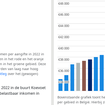
€48.000
€48.000
€46.000
€46.000
€44.000
€44.000
€42.000
€42.000
€40.000
€40.000
men per aangifte in 2022 in
en in het rode en het oranje
€38.000
€38.000
en in het groene gebied. Deze
aarden van laag naar hoog
€36.000
€36.000
itleg
over het (gewogen)
€34.000
€34.000
 2022 in de buurt Koevoet
 belastbaar inkomen in
Bovenstaande grafiek toont h
per gebied in België. Hierbij