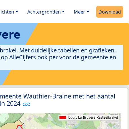
ichten
Achtergronden
Meer
Download
yere
akel. Met duidelijke tabellen en grafieken,
jn op AlleCijfers ook per voor de gemeente en
emeente Wauthier-Braine met het aantal
 in 2024