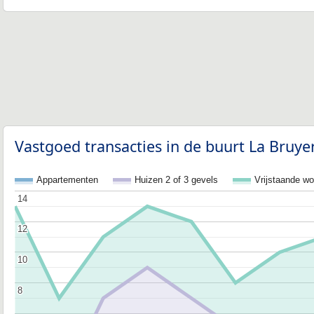
Vastgoed transacties in de buurt La Bruye
Appartementen
Huizen 2 of 3 gevels
Vrijstaande w
14
14
12
12
10
10
8
8