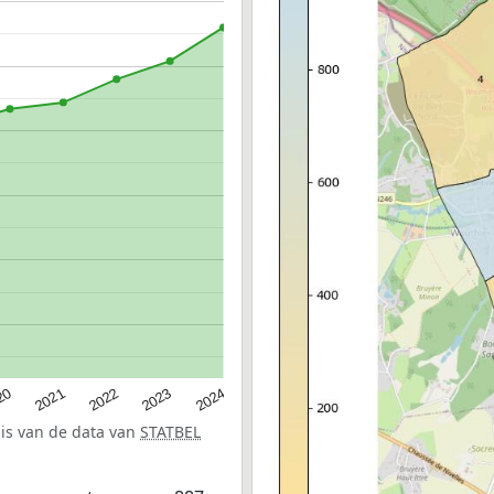
20
2022
2024
2021
2023
sis van de data van
STATBEL