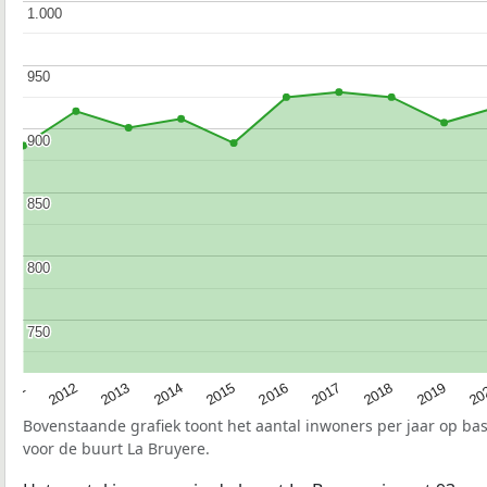
1.000
1.000
950
950
900
900
850
850
800
800
750
750
2015
20
2012
2017
2014
2019
2011
2016
2013
2018
Bovenstaande grafiek toont het aantal inwoners per jaar op ba
voor de buurt La Bruyere.