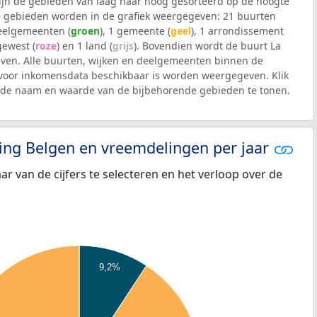
 zijn de gebieden van laag naar hoog gesorteerd op de hoogte
 gebieden worden in de grafiek weergegeven: 21 buurten
deelgemeenten (
groen
), 1 gemeente (
geel
), 1 arrondissement
 gewest (
roze
) en 1 land (
grijs
). Bovendien wordt de buurt La
en. Alle buurten, wijken en deelgemeenten binnen de
voor inkomensdata beschikbaar is worden weergegeven. Klik
m de naam en waarde van de bijbehorende gebieden te tonen.
eling Belgen en vreemdelingen per jaar
aar van de cijfers te selecteren en het verloop over de
9,2%