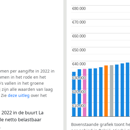
€80.000
€80.000
€70.000
€70.000
€60.000
€60.000
€50.000
€50.000
€40.000
€40.000
men per aangifte in 2022 in
omen in het rode en het
€30.000
€30.000
s vallen in het groene
j zijn alle waarden van laag
€20.000
€20.000
 Zie
deze uitleg
over het
€10.000
€10.000
 2022 in de buurt La
le netto belastbaar
Bovenstaande grafiek toont h
.