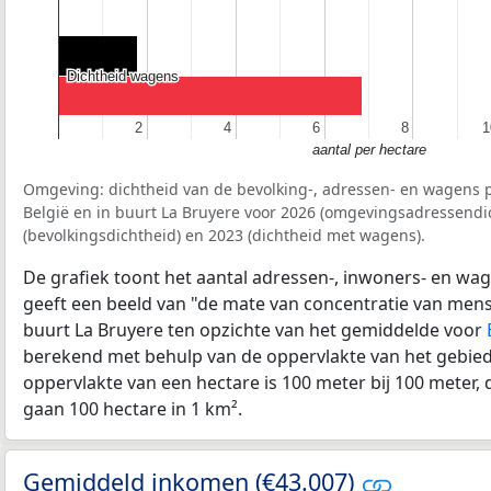
Dichtheid wagens
Dichtheid wagens
2
2
4
4
6
6
8
8
1
1
aantal per hectare
Omgeving: dichtheid van de bevolking-, adressen- en wagens p
België en in buurt La Bruyere voor 2026 (omgevingsadressendi
(bevolkingsdichtheid) en 2023 (dichtheid met wagens).
De grafiek toont het aantal adressen-, inwoners- en wag
geeft een beeld van "de mate van concentratie van mensel
buurt La Bruyere ten opzichte van het gemiddelde voor
berekend met behulp van de oppervlakte van het gebied 
oppervlakte van een hectare is 100 meter bij 100 meter, d
gaan 100 hectare in 1 km².
Gemiddeld inkomen (€43.007)