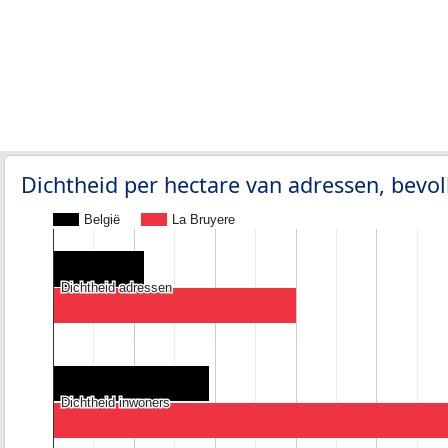
Dichtheid per hectare van adressen, bev
België
La Bruyere
Dichtheid adressen
Dichtheid adressen
Dichtheid inwoners
Dichtheid inwoners