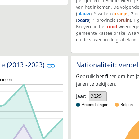
per gebied in België. Hierbij
van het inkomen. De volgende
(
blauw
), 5 wijken (
oranje
), 2 
(
paars
), 1 provincie (
bruin
), 1
Bruyere in het
rood
weergegev
gemeente Kasteelbrakel waar
op de staven in de grafiek o
re (2013 -2023)
Nationaliteit: verd
Gebruik het filter om het j
oningen
jaren te bekijken:
Jaar:
2025
Vreemdelingen
Belgen