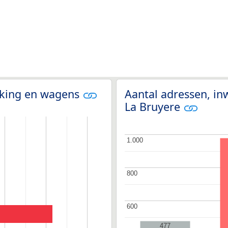
olking en wagens
Aantal adressen, in
La Bruyere
1.000
1.000
800
800
600
600
477