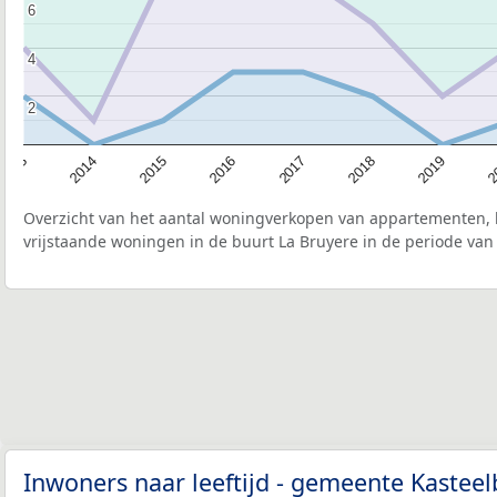
6
6
4
4
2
2
2015
2
2017
2014
2019
2016
2013
2018
Overzicht van het aantal woningverkopen van appartementen, h
vrijstaande woningen in de buurt La Bruyere in de periode van
Inwoners naar leeftijd - gemeente Kastee