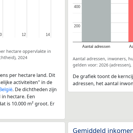
400
400
200
200
0
0
12
12
14
14
Aantal adressen
Aa
er hectare oppervlakte in
chtheid), 2024
Aantal adressen, inwoners, h
gelden voor: 2026 (adressen),
ens per hectare land. Dit
De grafiek toont de kernci
ijke activiteiten" in de
adressen, het aantal inwo
België
. De dichtheden zijn
in hectare. Een
at is 10.000 m² groot. Er
Gemiddeld inkomen