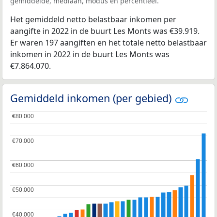
gemiddelde, mediaan, modus en percentieel.
Het gemiddeld netto belastbaar inkomen per
aangifte in 2022 in de buurt Les Monts was €39.919.
Er waren 197 aangiften en het totale netto belastbaar
inkomen in 2022 in de buurt Les Monts was
€7.864.070.
Gemiddeld inkomen (per gebied)
€80.000
€80.000
€70.000
€70.000
€60.000
€60.000
€50.000
€50.000
€40.000
€40.000