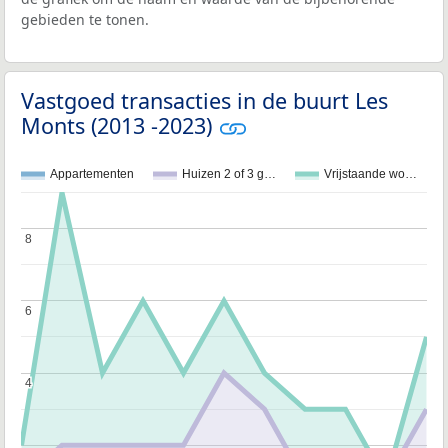
gebieden te tonen.
Vastgoed transacties in de buurt Les
Monts (2013 -2023)
Appartementen
Huizen 2 of 3 g…
Vrijstaande wo…
8
8
6
6
4
4