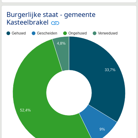
Burgerlijke staat - gemeente
Kasteelbrakel
Gehuwd
Gescheiden
Ongehuwd
Verweduwd
4,8%
33,7%
52,4%
9%