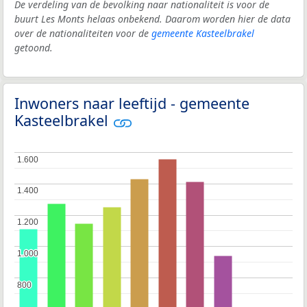
De verdeling van de bevolking naar nationaliteit is voor de
buurt Les Monts helaas onbekend. Daarom worden hier de data
over de nationaliteiten voor de
gemeente Kasteelbrakel
getoond.
Inwoners naar leeftijd - gemeente
Kasteelbrakel
1.600
1.600
1.400
1.400
1.200
1.200
1.000
1.000
800
800