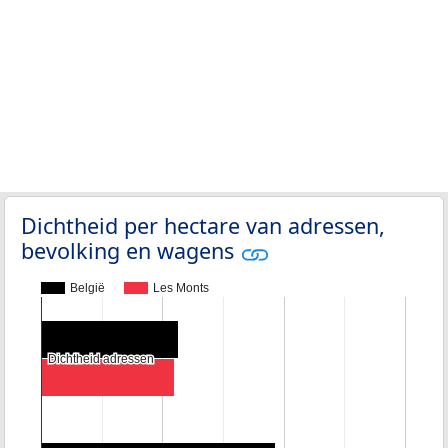
Dichtheid per hectare van adressen,
bevolking en wagens
België
Les Monts
Dichtheid adressen
Dichtheid adressen