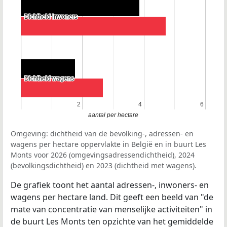
Dichtheid inwoners
Dichtheid inwoners
Dichtheid wagens
Dichtheid wagens
2
2
4
4
6
6
aantal per hectare
Omgeving: dichtheid van de bevolking-, adressen- en
wagens per hectare oppervlakte in België en in buurt Les
Monts voor 2026 (omgevingsadressendichtheid), 2024
(bevolkingsdichtheid) en 2023 (dichtheid met wagens).
De grafiek toont het aantal adressen-, inwoners- en
wagens per hectare land. Dit geeft een beeld van "de
mate van concentratie van menselijke activiteiten" in
de buurt Les Monts ten opzichte van het gemiddelde