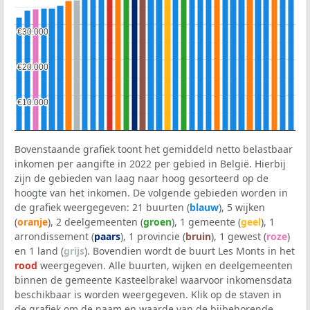
€30.000
€30.000
€20.000
€20.000
€10.000
€10.000
Bovenstaande grafiek toont het gemiddeld netto belastbaar
inkomen per aangifte in 2022 per gebied in België. Hierbij
zijn de gebieden van laag naar hoog gesorteerd op de
hoogte van het inkomen. De volgende gebieden worden in
de grafiek weergegeven: 21 buurten (
blauw
), 5 wijken
(
oranje
), 2 deelgemeenten (
groen
), 1 gemeente (
geel
), 1
arrondissement (
paars
), 1 provincie (
bruin
), 1 gewest (
roze
)
en 1 land (
grijs
). Bovendien wordt de buurt Les Monts in het
rood
weergegeven. Alle buurten, wijken en deelgemeenten
binnen de gemeente Kasteelbrakel waarvoor inkomensdata
beschikbaar is worden weergegeven. Klik op de staven in
de grafiek om de naam en waarde van de bijbehorende