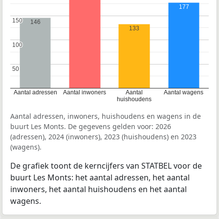
177
150
150
146
133
100
100
50
50
Aantal adressen
Aantal inwoners
Aantal
Aantal wagens
huishoudens
Aantal adressen, inwoners, huishoudens en wagens in de
buurt Les Monts. De gegevens gelden voor: 2026
(adressen), 2024 (inwoners), 2023 (huishoudens) en 2023
(wagens).
De grafiek toont de kerncijfers van STATBEL voor de
buurt Les Monts: het aantal adressen, het aantal
inwoners, het aantal huishoudens en het aantal
wagens.