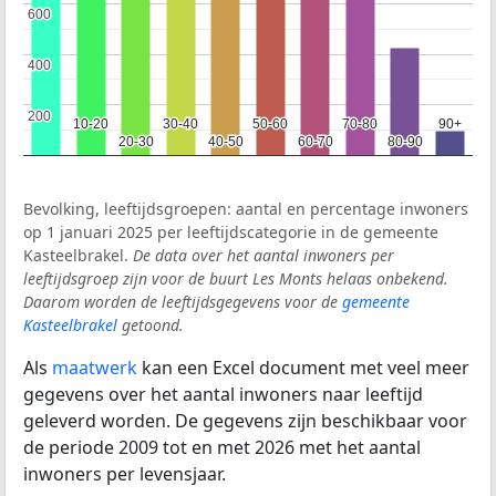
600
600
400
400
200
200
10-20
10-20
30-40
30-40
50-60
50-60
70-80
70-80
90+
90+
20-30
20-30
40-50
40-50
60-70
60-70
80-90
80-90
Bevolking, leeftijdsgroepen: aantal en percentage inwoners
op 1 januari 2025 per leeftijdscategorie in de gemeente
Kasteelbrakel.
De data over het aantal inwoners per
leeftijdsgroep zijn voor de buurt Les Monts helaas onbekend.
Daarom worden de leeftijdsgegevens voor de
gemeente
Kasteelbrakel
getoond.
Als
maatwerk
kan een Excel document met veel meer
gegevens over het aantal inwoners naar leeftijd
geleverd worden. De gegevens zijn beschikbaar voor
de periode 2009 tot en met 2026 met het aantal
inwoners per levensjaar.