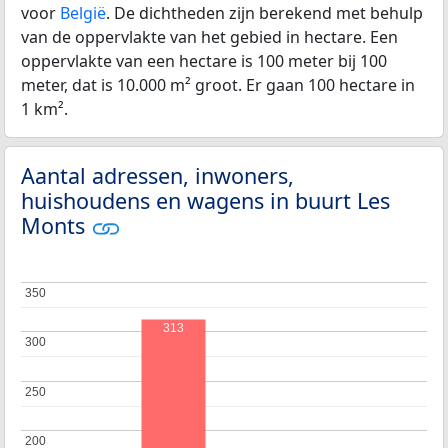
voor
België
. De dichtheden zijn berekend met behulp
van de oppervlakte van het gebied in hectare. Een
oppervlakte van een hectare is 100 meter bij 100
meter, dat is 10.000 m² groot. Er gaan 100 hectare in
1 km².
Aantal adressen, inwoners,
huishoudens en wagens in buurt Les
Monts
350
350
313
300
300
250
250
200
200