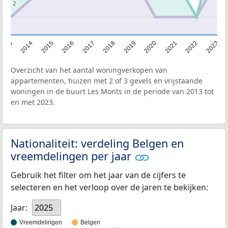
2
2
2013
2014
2015
2016
2017
2018
2019
2020
2021
2022
2023
Overzicht van het aantal woningverkopen van
appartementen, huizen met 2 of 3 gevels en vrijstaande
woningen in de buurt Les Monts in de periode van 2013 tot
en met 2023.
Nationaliteit: verdeling Belgen en
vreemdelingen per jaar
Gebruik het filter om het jaar van de cijfers te
selecteren en het verloop over de jaren te bekijken:
Jaar:
2025
Vreemdelingen
Belgen