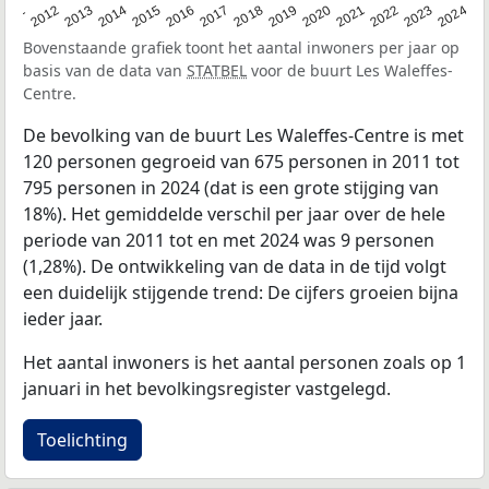
2020
2013
2019
2012
2018
2011
2024
2017
2023
2016
2022
2015
2021
2014
Bovenstaande grafiek toont het aantal inwoners per jaar op
basis van de data van
STATBEL
voor de buurt Les Waleffes-
Centre.
De bevolking van de buurt Les Waleffes-Centre is met
120 personen gegroeid van 675 personen in 2011 tot
795 personen in 2024 (dat is een grote stijging van
18%). Het gemiddelde verschil per jaar over de hele
periode van 2011 tot en met 2024 was 9 personen
(1,28%). De ontwikkeling van de data in de tijd volgt
een duidelijk stijgende trend: De cijfers groeien bijna
ieder jaar.
Het aantal inwoners is het aantal personen zoals op 1
januari in het bevolkingsregister vastgelegd.
Toelichting