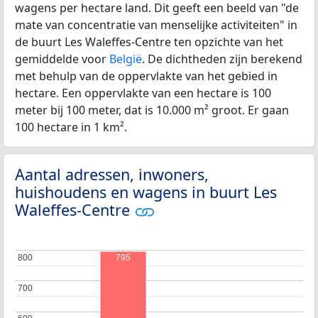
wagens per hectare land. Dit geeft een beeld van "de
mate van concentratie van menselijke activiteiten" in
de buurt Les Waleffes-Centre ten opzichte van het
gemiddelde voor
België
. De dichtheden zijn berekend
met behulp van de oppervlakte van het gebied in
hectare. Een oppervlakte van een hectare is 100
meter bij 100 meter, dat is 10.000 m² groot. Er gaan
100 hectare in 1 km².
Aantal adressen, inwoners,
huishoudens en wagens in buurt Les
Waleffes-Centre
800
800
795
700
700