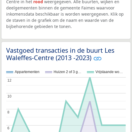
Centre in het
rood
weergegeven. Alle buurten, wijken en
deelgemeenten binnen de gemeente Faimes waarvoor
inkomensdata beschikbaar is worden weergegeven. Klik op
de staven in de grafiek om de naam en waarde van de
bijbehorende gebieden te tonen.
Vastgoed transacties in de buurt Les
Waleffes-Centre (2013 -2023)
Appartementen
Huizen 2 of 3 g…
Vrijstaande wo…
12
12
10
10
8
8
6
6