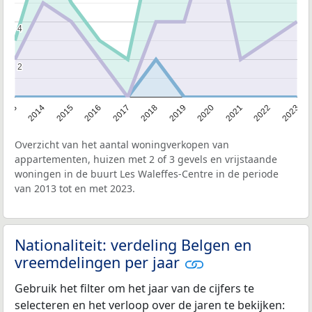
4
4
2
2
2013
2014
2015
2016
2017
2018
2019
2020
2021
2022
2023
Overzicht van het aantal woningverkopen van
appartementen, huizen met 2 of 3 gevels en vrijstaande
woningen in de buurt Les Waleffes-Centre in de periode
van 2013 tot en met 2023.
Nationaliteit: verdeling Belgen en
vreemdelingen per jaar
Gebruik het filter om het jaar van de cijfers te
selecteren en het verloop over de jaren te bekijken: