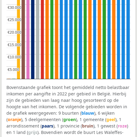
€30.000
€30.000
€25.000
€25.000
€20.000
€20.000
€15.000
€15.000
€10.000
€10.000
€5.000
€5.000
Bovenstaande grafiek toont het gemiddeld netto belastbaar
inkomen per aangifte in 2022 per gebied in België. Hierbij
zijn de gebieden van laag naar hoog gesorteerd op de
hoogte van het inkomen. De volgende gebieden worden in
de grafiek weergegeven: 9 buurten (
blauw
), 6 wijken
(
oranje
), 5 deelgemeenten (
groen
), 1 gemeente (
geel
), 1
arrondissement (
paars
), 1 provincie (
bruin
), 1 gewest (
roze
)
en 1 land (
grijs
). Bovendien wordt de buurt Les Waleffes-