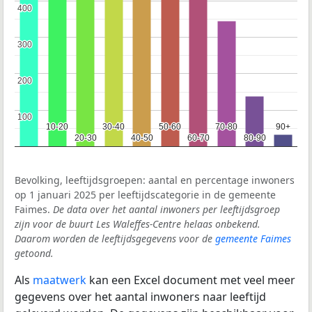
400
400
300
300
200
200
100
100
10-20
10-20
30-40
30-40
50-60
50-60
70-80
70-80
90+
90+
20-30
20-30
40-50
40-50
60-70
60-70
80-90
80-90
Bevolking, leeftijdsgroepen: aantal en percentage inwoners
op 1 januari 2025 per leeftijdscategorie in de gemeente
Faimes.
De data over het aantal inwoners per leeftijdsgroep
zijn voor de buurt Les Waleffes-Centre helaas onbekend.
Daarom worden de leeftijdsgegevens voor de
gemeente Faimes
getoond.
Als
maatwerk
kan een Excel document met veel meer
gegevens over het aantal inwoners naar leeftijd