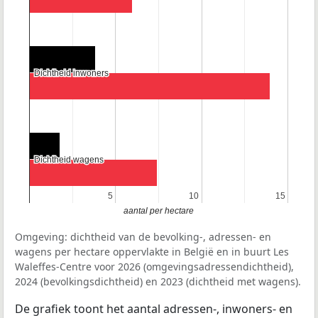
Dichtheid inwoners
Dichtheid inwoners
Dichtheid wagens
Dichtheid wagens
5
5
10
10
15
15
aantal per hectare
Omgeving: dichtheid van de bevolking-, adressen- en
wagens per hectare oppervlakte in België en in buurt Les
Waleffes-Centre voor 2026 (omgevingsadressendichtheid),
2024 (bevolkingsdichtheid) en 2023 (dichtheid met wagens).
De grafiek toont het aantal adressen-, inwoners- en