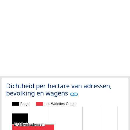
Dichtheid per hectare van adressen,
bevolking en wagens
België
Les Waleffes-Centre
Dichtheid adressen
Dichtheid adressen