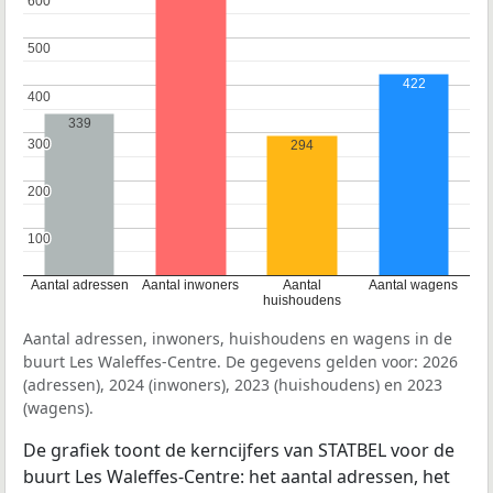
600
600
500
500
422
400
400
339
300
300
294
200
200
100
100
Aantal adressen
Aantal inwoners
Aantal
Aantal wagens
huishoudens
Aantal adressen, inwoners, huishoudens en wagens in de
buurt Les Waleffes-Centre. De gegevens gelden voor: 2026
(adressen), 2024 (inwoners), 2023 (huishoudens) en 2023
(wagens).
De grafiek toont de kerncijfers van STATBEL voor de
buurt Les Waleffes-Centre: het aantal adressen, het