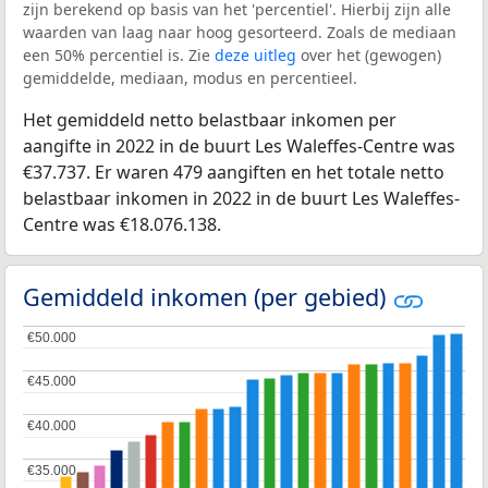
zijn berekend op basis van het 'percentiel'. Hierbij zijn alle
waarden van laag naar hoog gesorteerd. Zoals de mediaan
een 50% percentiel is. Zie
deze uitleg
over het (gewogen)
gemiddelde, mediaan, modus en percentieel.
Het gemiddeld netto belastbaar inkomen per
aangifte in 2022 in de buurt Les Waleffes-Centre was
€37.737. Er waren 479 aangiften en het totale netto
belastbaar inkomen in 2022 in de buurt Les Waleffes-
Centre was €18.076.138.
Gemiddeld inkomen (per gebied)
€50.000
€50.000
€45.000
€45.000
€40.000
€40.000
€35.000
€35.000