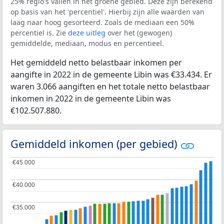
25% regio's vallen in het groene gebied. Deze zijn berekend
op basis van het 'percentiel'. Hierbij zijn alle waarden van
laag naar hoog gesorteerd. Zoals de mediaan een 50%
percentiel is. Zie
deze uitleg
over het (gewogen)
gemiddelde, mediaan, modus en percentieel.
Het gemiddeld netto belastbaar inkomen per
aangifte in 2022 in de gemeente Libin was €33.434. Er
waren 3.066 aangiften en het totale netto belastbaar
inkomen in 2022 in de gemeente Libin was
€102.507.880.
Gemiddeld inkomen (per gebied)
€45.000
€45.000
€40.000
€40.000
€35.000
€35.000