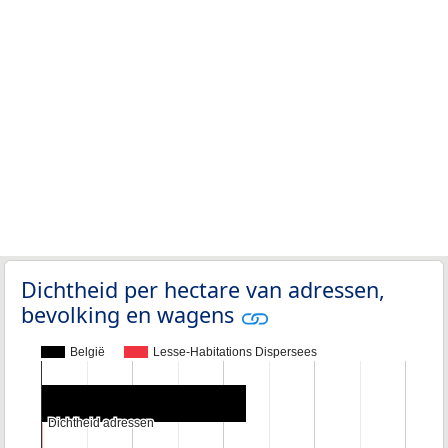
Dichtheid per hectare van adressen,
bevolking en wagens
België
Lesse-Habitations Dispersees
Dichtheid adressen
Dichtheid adressen