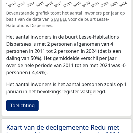
2020
2013
2019
2012
2018
2011
2024
2017
2023
2016
2022
2015
2021
2014
Bovenstaande grafiek toont het aantal inwoners per jaar op
basis van de data van
STATBEL
voor de buurt Lesse-
Habitations Dispersees.
Het aantal inwoners in de buurt Lesse-Habitations
Dispersees is met 2 personen afgenomen van 4
personen in 2011 tot 2 personen in 2024 (dat is een
daling van 50%). Het gemiddelde verschil per jaar
over de hele periode van 2011 tot en met 2024 was -0
personen (-4,49%).
Het aantal inwoners is het aantal personen zoals op 1
januari in het bevolkingsregister vastgelegd.
Toelichting
Kaart van de deelgemeente Redu met