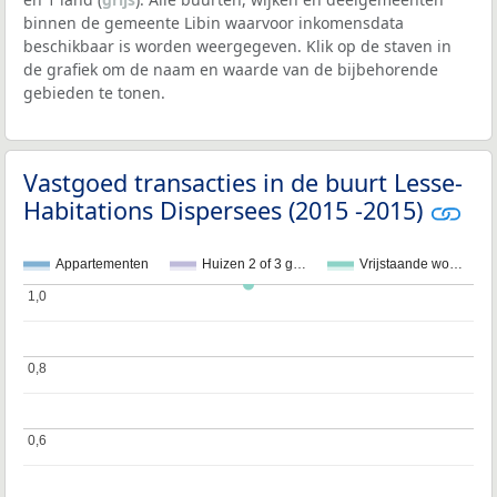
binnen de gemeente Libin waarvoor inkomensdata
beschikbaar is worden weergegeven. Klik op de staven in
de grafiek om de naam en waarde van de bijbehorende
gebieden te tonen.
Vastgoed transacties in de buurt Lesse-
Habitations Dispersees (2015 -2015)
Appartementen
Huizen 2 of 3 g…
Vrijstaande wo…
1,0
1,0
0,8
0,8
0,6
0,6