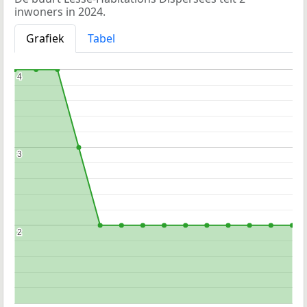
inwoners in 2024.
Grafiek
Tabel
4
4
3
3
2
2