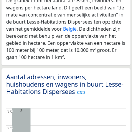
De grafiek toont het aantal adressen-, inwoners- en
wagens per hectare land. Dit geeft een beeld van "de
mate van concentratie van menselijke activiteiten" in
de buurt Lesse-Habitations Dispersees ten opzichte
van het gemiddelde voor
België
. De dichtheden zijn
berekend met behulp van de oppervlakte van het
gebied in hectare. Een oppervlakte van een hectare is
100 meter bij 100 meter, dat is 10.000 m² groot. Er
gaan 100 hectare in 1 km².
Aantal adressen, inwoners,
huishoudens en wagens in buurt Lesse-
Habitations Dispersees
3
3,0
3,0
2,5
2,5