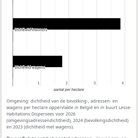
Dichtheid inwoners
Dichtheid inwoners
Dichtheid wagens
Dichtheid wagens
1
1
2
2
3
3
4
4
aantal per hectare
Omgeving: dichtheid van de bevolking-, adressen- en
wagens per hectare oppervlakte in België en in buurt Lesse-
Habitations Dispersees voor 2026
(omgevingsadressendichtheid), 2024 (bevolkingsdichtheid)
en 2023 (dichtheid met wagens).