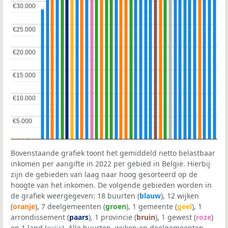
€30.000
€30.000
€25.000
€25.000
€20.000
€20.000
€15.000
€15.000
€10.000
€10.000
€5.000
€5.000
Bovenstaande grafiek toont het gemiddeld netto belastbaar
inkomen per aangifte in 2022 per gebied in België. Hierbij
zijn de gebieden van laag naar hoog gesorteerd op de
hoogte van het inkomen. De volgende gebieden worden in
de grafiek weergegeven: 18 buurten (
blauw
), 12 wijken
(
oranje
), 7 deelgemeenten (
groen
), 1 gemeente (
geel
), 1
arrondissement (
paars
), 1 provincie (
bruin
), 1 gewest (
roze
)
en 1 land (
grijs
). Alle buurten, wijken en deelgemeenten