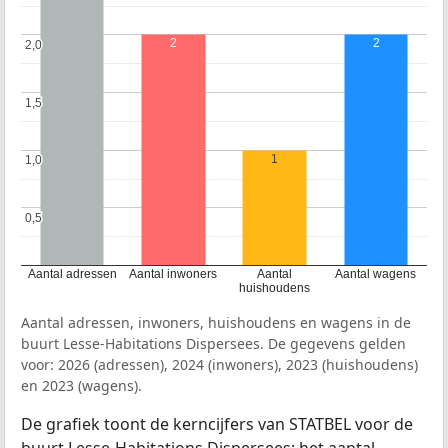
2
2
2,0
2,0
1,5
1,5
1
1,0
1,0
0,5
0,5
Aantal adressen
Aantal inwoners
Aantal
Aantal wagens
huishoudens
Aantal adressen, inwoners, huishoudens en wagens in de
buurt Lesse-Habitations Dispersees. De gegevens gelden
voor: 2026 (adressen), 2024 (inwoners), 2023 (huishoudens)
en 2023 (wagens).
De grafiek toont de kerncijfers van STATBEL voor de