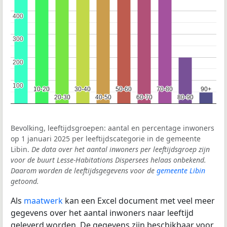
400
400
300
300
200
200
100
100
10-20
10-20
30-40
30-40
50-60
50-60
70-80
70-80
90+
90+
20-30
20-30
40-50
40-50
60-70
60-70
80-90
80-90
Bevolking, leeftijdsgroepen: aantal en percentage inwoners
op 1 januari 2025 per leeftijdscategorie in de gemeente
Libin.
De data over het aantal inwoners per leeftijdsgroep zijn
voor de buurt Lesse-Habitations Dispersees helaas onbekend.
Daarom worden de leeftijdsgegevens voor de
gemeente Libin
getoond.
Als
maatwerk
kan een Excel document met veel meer
gegevens over het aantal inwoners naar leeftijd
geleverd worden. De gegevens zijn beschikbaar voor