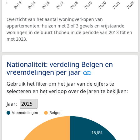
2013
2014
2015
2016
2017
2018
2019
2020
2021
2023
Overzicht van het aantal woningverkopen van
appartementen, huizen met 2 of 3 gevels en vrijstaande
woningen in de buurt Lhoneu in de periode van 2013 tot en
met 2023.
Nationaliteit: verdeling Belgen en
vreemdelingen per jaar
Gebruik het filter om het jaar van de cijfers te
selecteren en het verloop over de jaren te bekijken:
Jaar:
2025
Vreemdelingen
Belgen
18,8%