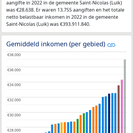
aangifte in 2022 in de gemeente Saint-Nicolas (Luik)
was €28.638. Er waren 13.755 aangiften en het totale
netto belastbaar inkomen in 2022 in de gemeente
Saint-Nicolas (Luik) was €393.911.840.
Gemiddeld inkomen (per gebied)
€38.000
€38.000
€36.000
€36.000
€34.000
€34.000
€32.000
€32.000
€30.000
€30.000
€28.000
€28.000