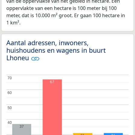
van de oppervlakte van het gebied in hectare. Een
oppervlakte van een hectare is 100 meter bij 100
meter, dat is 10.000 m² groot. Er gaan 100 hectare in
1 km².
Aantal adressen, inwoners,
huishoudens en wagens in buurt
Lhoneu
70
70
67
60
60
50
50
40
40
37