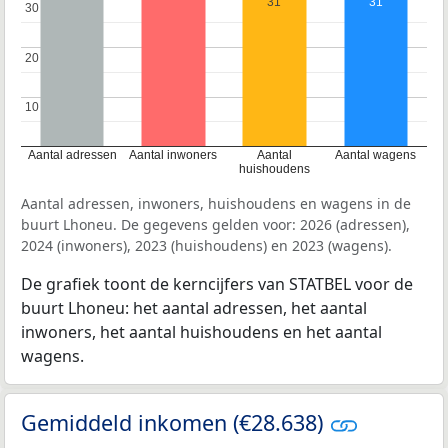
31
31
30
30
20
20
10
10
Aantal adressen
Aantal inwoners
Aantal
Aantal wagens
huishoudens
Aantal adressen, inwoners, huishoudens en wagens in de
buurt Lhoneu. De gegevens gelden voor: 2026 (adressen),
2024 (inwoners), 2023 (huishoudens) en 2023 (wagens).
De grafiek toont de kerncijfers van STATBEL voor de
buurt Lhoneu: het aantal adressen, het aantal
inwoners, het aantal huishoudens en het aantal
wagens.
Gemiddeld inkomen (€28.638)