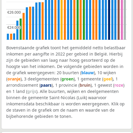
€26.000
€26.000
€24.000
€24.000
Bovenstaande grafiek toont het gemiddeld netto belastbaar
inkomen per aangifte in 2022 per gebied in België. Hierbij
zijn de gebieden van laag naar hoog gesorteerd op de
hoogte van het inkomen. De volgende gebieden worden in
de grafiek weergegeven: 20 buurten (
blauw
), 10 wijken
(
oranje
), 3 deelgemeenten (
groen
), 1 gemeente (
geel
), 1
arrondissement (
paars
), 1 provincie (
bruin
), 1 gewest (
roze
)
en 1 land (
grijs
). Alle buurten, wijken en deelgemeenten
binnen de gemeente Saint-Nicolas (Luik) waarvoor
inkomensdata beschikbaar is worden weergegeven. Klik op
de staven in de grafiek om de naam en waarde van de
bijbehorende gebieden te tonen.