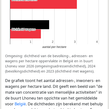
Dichtheid wagens
Dichtheid wagens
1
1
2
2
3
3
4
4
aantal per hectare
Omgeving: dichtheid van de bevolking-, adressen- en
wagens per hectare oppervlakte in België en in buurt
Lhoneu voor 2026 (omgevingsadressendichtheid), 2024
(bevolkingsdichtheid) en 2023 (dichtheid met wagens).
De grafiek toont het aantal adressen-, inwoners- en
wagens per hectare land. Dit geeft een beeld van "de
mate van concentratie van menselijke activiteiten" in
de buurt Lhoneu ten opzichte van het gemiddelde
voor
België
. De dichtheden zijn berekend met behulp