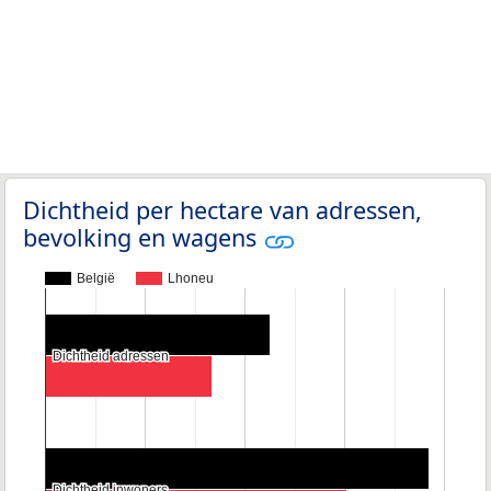
Dichtheid per hectare van adressen,
bevolking en wagens
België
Lhoneu
Dichtheid adressen
Dichtheid adressen
Dichtheid inwoners
Dichtheid inwoners