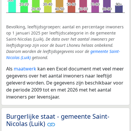
500
500
10-20
10-20
30-40
30-40
50-60
50-60
70-80
70-80
90+
90+
20-30
20-30
40-50
40-50
60-70
60-70
80-90
80-90
Bevolking, leeftijdsgroepen: aantal en percentage inwoners
op 1 januari 2025 per leeftijdscategorie in de gemeente
Saint-Nicolas (Luik).
De data over het aantal inwoners per
leeftijdsgroep zijn voor de buurt Lhoneu helaas onbekend.
Daarom worden de leeftijdsgegevens voor de
gemeente Saint-
Nicolas (Luik)
getoond.
Als
maatwerk
kan een Excel document met veel meer
gegevens over het aantal inwoners naar leeftijd
geleverd worden. De gegevens zijn beschikbaar voor
de periode 2009 tot en met 2026 met het aantal
inwoners per levensjaar.
Burgerlijke staat - gemeente Saint-
Nicolas (Luik)