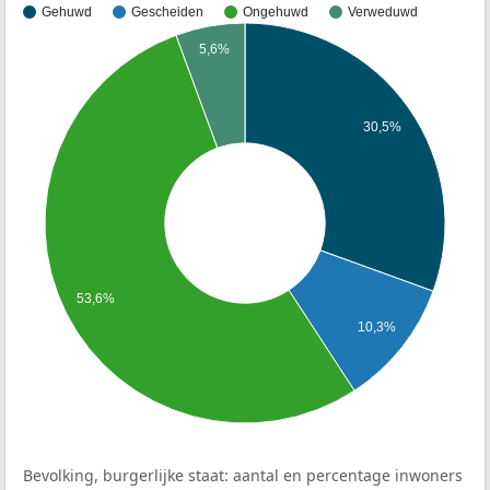
Gehuwd
Gescheiden
Ongehuwd
Verweduwd
5,6%
30,5%
53,6%
10,3%
Bevolking, burgerlijke staat: aantal en percentage inwoners