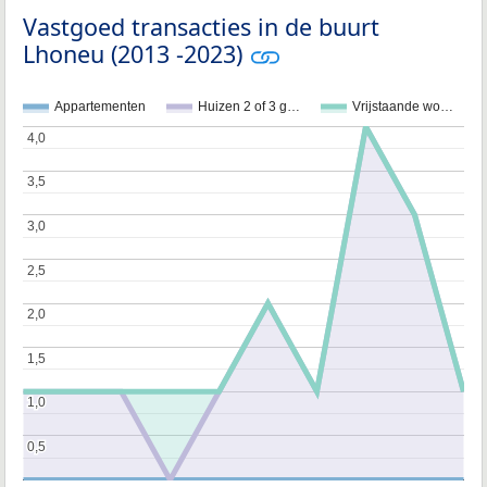
Vastgoed transacties in de buurt
Lhoneu (2013 -2023)
Appartementen
Huizen 2 of 3 g…
Vrijstaande wo…
4,0
4,0
3,5
3,5
3,0
3,0
2,5
2,5
2,0
2,0
1,5
1,5
1,0
1,0
0,5
0,5