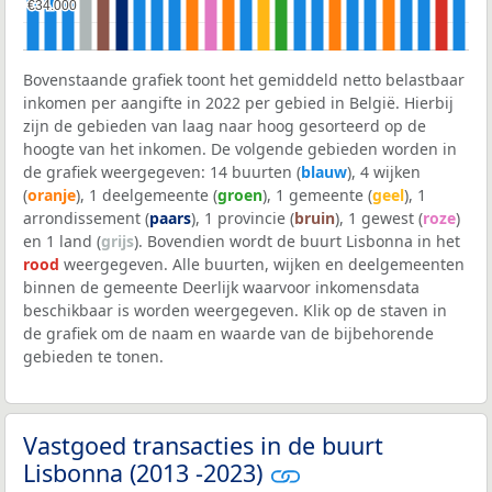
€34.000
€34.000
Bovenstaande grafiek toont het gemiddeld netto belastbaar
inkomen per aangifte in 2022 per gebied in België. Hierbij
zijn de gebieden van laag naar hoog gesorteerd op de
hoogte van het inkomen. De volgende gebieden worden in
de grafiek weergegeven: 14 buurten (
blauw
), 4 wijken
(
oranje
), 1 deelgemeente (
groen
), 1 gemeente (
geel
), 1
arrondissement (
paars
), 1 provincie (
bruin
), 1 gewest (
roze
)
en 1 land (
grijs
). Bovendien wordt de buurt Lisbonna in het
rood
weergegeven. Alle buurten, wijken en deelgemeenten
binnen de gemeente Deerlijk waarvoor inkomensdata
beschikbaar is worden weergegeven. Klik op de staven in
de grafiek om de naam en waarde van de bijbehorende
gebieden te tonen.
Vastgoed transacties in de buurt
Lisbonna (2013 -2023)