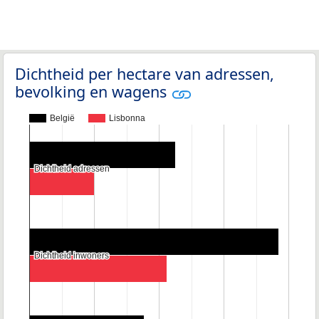
Dichtheid per hectare van adressen,
bevolking en wagens
België
Lisbonna
Dichtheid adressen
Dichtheid adressen
Dichtheid inwoners
Dichtheid inwoners