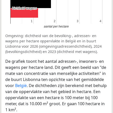
Dichtheid wagens
Dichtheid wagens
1
1
2
2
3
3
4
4
aantal per hectare
Omgeving: dichtheid van de bevolking-, adressen- en
wagens per hectare oppervlakte in België en in buurt
Lisbonna voor 2026 (omgevingsadressendichtheid), 2024
(bevolkingsdichtheid) en 2023 (dichtheid met wagens).
De grafiek toont het aantal adressen-, inwoners- en
wagens per hectare land. Dit geeft een beeld van "de
mate van concentratie van menselijke activiteiten" in
de buurt Lisbonna ten opzichte van het gemiddelde
voor
België
. De dichtheden zijn berekend met behulp
van de oppervlakte van het gebied in hectare. Een
oppervlakte van een hectare is 100 meter bij 100
meter, dat is 10.000 m² groot. Er gaan 100 hectare in
1 km².