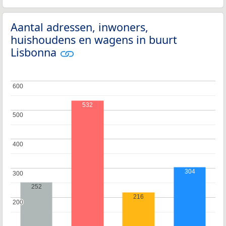
Aantal adressen, inwoners,
huishoudens en wagens in buurt
Lisbonna
600
600
532
500
500
400
400
304
300
300
252
216
200
200