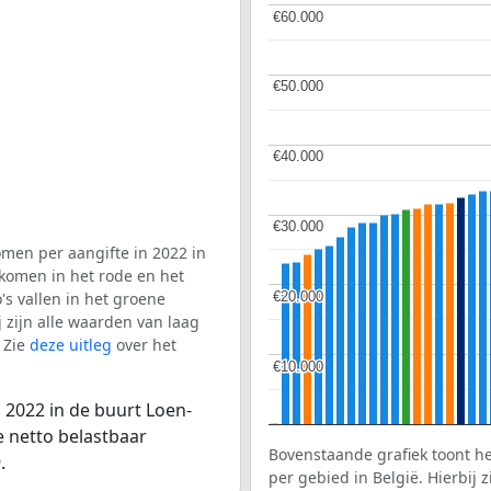
€60.000
€60.000
€50.000
€50.000
€40.000
€40.000
€30.000
€30.000
men per aangifte in 2022 in
 komen in het rode en het
€20.000
€20.000
s vallen in het groene
j zijn alle waarden van laag
 Zie
deze uitleg
over het
€10.000
€10.000
 2022 in de buurt Loen-
e netto belastbaar
Bovenstaande grafiek toont h
.
per gebied in België. Hierbij