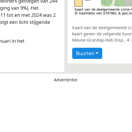
inwoners gestegen van 244
jging van 9%). Het
011 tot en met 2024 was 2
olgt een licht stijgende
Kaart van de deelgemeente Lix
kaart geven de volgende buurt
Meuse-Granday-Hab.Disp., 4: b
nuari in het
Buurten
Advertentie: