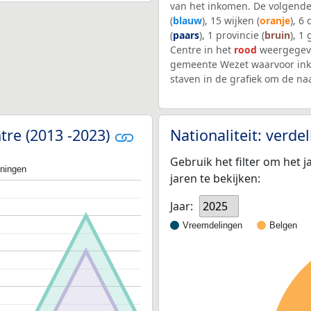
van het inkomen. De volgende
(
blauw
), 15 wijken (
oranje
), 6
(
paars
), 1 provincie (
bruin
), 1
Centre in het
rood
weergegeve
gemeente Wezet waarvoor ink
staven in de grafiek om de n
tre (2013 -2023)
Nationaliteit: verd
Gebruik het filter om het j
oningen
jaren te bekijken:
Jaar:
2025
Vreemdelingen
Belgen