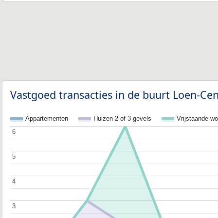
Vastgoed transacties in de buurt Loen-Cen
Appartementen
Huizen 2 of 3 gevels
Vrijstaande w
6
6
5
5
4
4
3
3