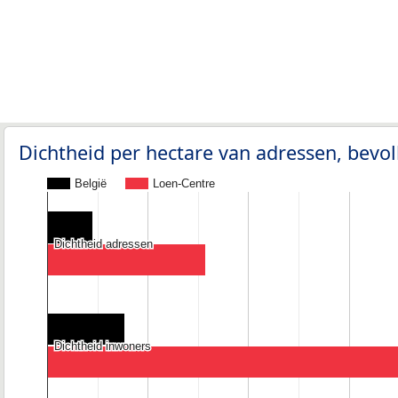
Dichtheid per hectare van adressen, bev
België
Loen-Centre
Dichtheid adressen
Dichtheid adressen
Dichtheid inwoners
Dichtheid inwoners