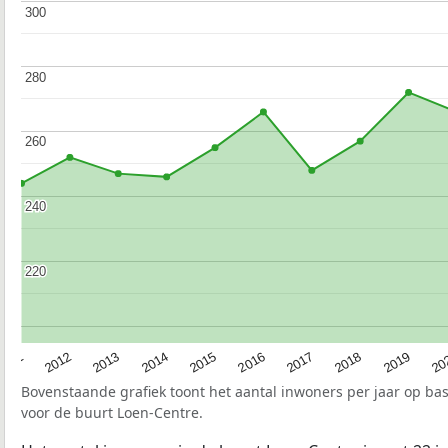
300
300
280
280
260
260
240
240
220
220
2015
20
2012
2017
2014
2019
2011
2016
2013
2018
Bovenstaande grafiek toont het aantal inwoners per jaar op ba
voor de buurt Loen-Centre.