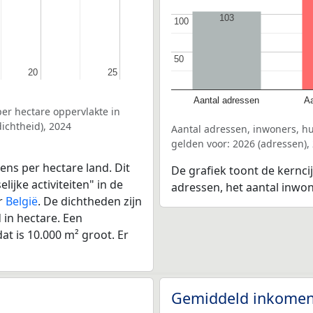
103
100
100
50
50
20
20
25
25
Aantal adressen
Aa
er hectare oppervlakte in
ichtheid), 2024
Aantal adressen, inwoners, h
gelden voor: 2026 (adressen),
ens per hectare land. Dit
De grafiek toont de kernci
ijke activiteiten" in de
adressen, het aantal inwo
r
België
. De dichtheden zijn
in hectare. Een
at is 10.000 m² groot. Er
Gemiddeld inkomen