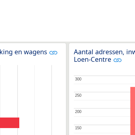
olking en wagens
Aantal adressen, in
Loen-Centre
300
300
250
250
200
200
150
150