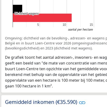
Dichtheid wagens
Dichtheid wagens
5
5
10
10
15
15
aantal per hectare
Omgeving: dichtheid van de bevolking-, adressen- en wagens p
België en in buurt Loen-Centre voor 2026 (omgevingsadressend
(bevolkingsdichtheid) en 2023 (dichtheid met wagens).
De grafiek toont het aantal adressen-, inwoners- en wag
geeft een beeld van "de mate van concentratie van mensel
buurt Loen-Centre ten opzichte van het gemiddelde voo
berekend met behulp van de oppervlakte van het gebied 
oppervlakte van een hectare is 100 meter bij 100 meter, d
gaan 100 hectare in 1 km².
Gemiddeld inkomen (€35.590)