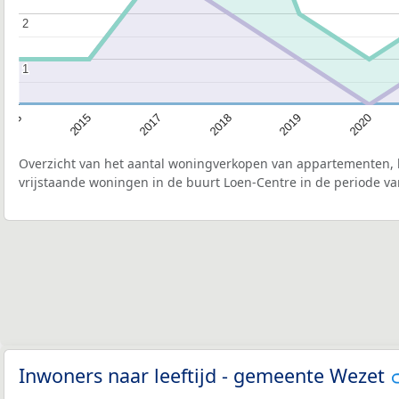
2
2
1
1
2013
2015
2017
2018
2019
2020
Overzicht van het aantal woningverkopen van appartementen, h
vrijstaande woningen in de buurt Loen-Centre in de periode va
Inwoners naar leeftijd - gemeente Wezet