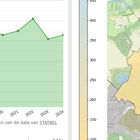
20
2022
2024
2021
2023
sis van de data van
STATBEL