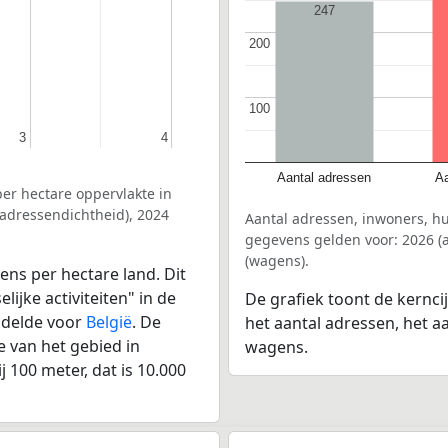
247
200
200
100
100
3
3
4
4
Aantal adressen
Aa
er hectare oppervlakte in
adressendichtheid), 2024
Aantal adressen, inwoners, 
gegevens gelden voor: 2026 (a
(wagens).
ens per hectare land. Dit
ijke activiteiten" in de
De grafiek toont de kernc
ddelde voor
België
. De
het aantal adressen, het a
 van het gebied in
wagens.
 100 meter, dat is 10.000