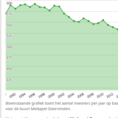
600
600
575
575
550
550
525
525
500
500
475
475
450
450
425
425
1990
1992
1994
1996
1998
2000
2002
2004
2006
2008
2010
2012
2
Bovenstaande grafiek toont het aantal inwoners per jaar op ba
voor de buurt Meikapel-Doornmolen.