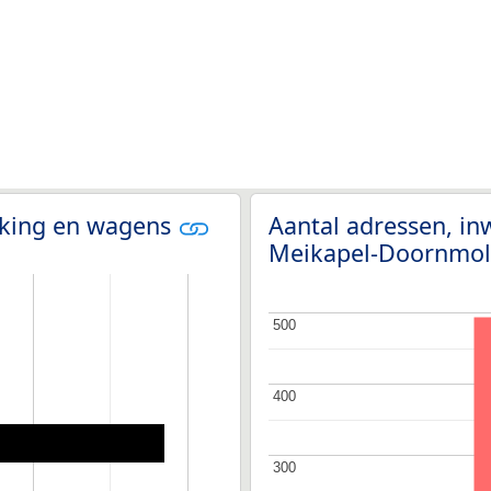
olking en wagens
Aantal adressen, in
Meikapel-Doornmo
500
500
400
400
300
300