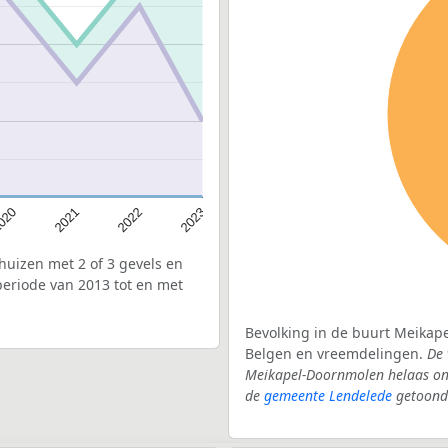
020
2022
2021
2023
uizen met 2 of 3 gevels en
eriode van 2013 tot en met
Bevolking in de buurt Meikape
Belgen en vreemdelingen.
De 
Meikapel-Doornmolen helaas onb
de
gemeente Lendelede
getoond