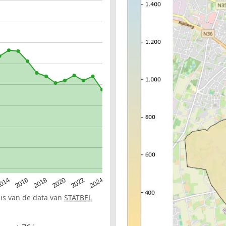
014
2016
2018
2020
2022
2024
sis van de data van
STATBEL