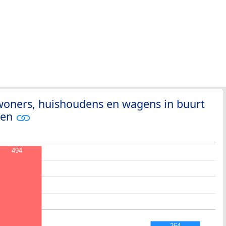
woners, huishoudens en wagens in buurt
len
494
264