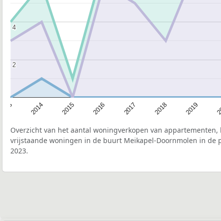
4
4
2
2
2015
2
2017
2014
2019
2016
2013
2018
Overzicht van het aantal woningverkopen van appartementen, h
vrijstaande woningen in de buurt Meikapel-Doornmolen in de p
2023.