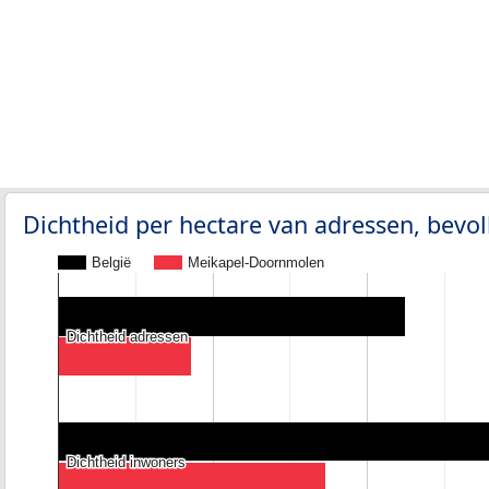
Dichtheid per hectare van adressen, bev
België
Meikapel-Doornmolen
Dichtheid adressen
Dichtheid adressen
Dichtheid inwoners
Dichtheid inwoners