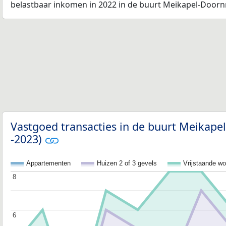
belastbaar inkomen in 2022 in de buurt Meikapel-Doorn
Vastgoed transacties in de buurt Meikap
-2023)
Appartementen
Huizen 2 of 3 gevels
Vrijstaande w
8
8
6
6