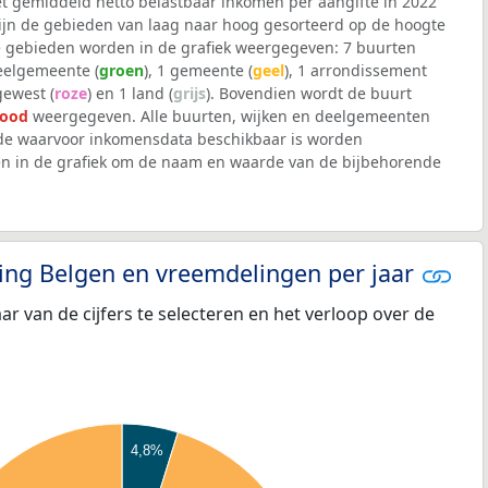
et gemiddeld netto belastbaar inkomen per aangifte in 2022
 zijn de gebieden van laag naar hoog gesorteerd op de hoogte
 gebieden worden in de grafiek weergegeven: 7 buurten
deelgemeente (
groen
), 1 gemeente (
geel
), 1 arrondissement
 gewest (
roze
) en 1 land (
grijs
). Bovendien wordt de buurt
rood
weergegeven. Alle buurten, wijken en deelgemeenten
e waarvoor inkomensdata beschikbaar is worden
en in de grafiek om de naam en waarde van de bijbehorende
eling Belgen en vreemdelingen per jaar
aar van de cijfers te selecteren en het verloop over de
4,8%