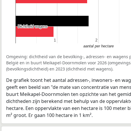
Dichtheid wagens
Dichtheid wagens
1
1
2
2
aantal per hectare
Omgeving: dichtheid van de bevolking-, adressen- en wagens p
België en in buurt Meikapel-Doornmolen voor 2026 (omgevings
(bevolkingsdichtheid) en 2023 (dichtheid met wagens).
De grafiek toont het aantal adressen-, inwoners- en wag
geeft een beeld van "de mate van concentratie van mensel
buurt Meikapel-Doornmolen ten opzichte van het gemi
dichtheden zijn berekend met behulp van de oppervlakte
hectare. Een oppervlakte van een hectare is 100 meter bij
m² groot. Er gaan 100 hectare in 1 km².