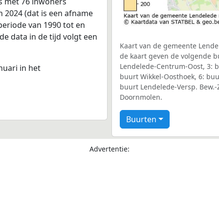
s met 76 inwoners
n 2024 (dat is een afname
periode van 1990 tot en
e data in de tijd volgt een
Kaart van de gemeente Lendele
de kaart geven de volgende b
Lendelede-Centrum-Oost, 3: b
nuari in het
buurt Wikkel-Oosthoek, 6: buu
buurt Lendelede-Versp. Bew.-Z
Doornmolen.
Buurten
Advertentie: