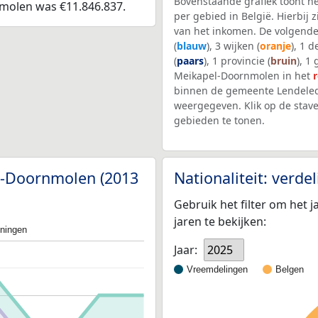
Bovenstaande grafiek toont h
molen was €11.846.837.
per gebied in België. Hierbij
van het inkomen. De volgende
(
blauw
), 3 wijken (
oranje
), 1 
(
paars
), 1 provincie (
bruin
), 1
Meikapel-Doornmolen in het
binnen de gemeente Lendeled
weergegeven. Klik op de stav
gebieden te tonen.
el-Doornmolen (2013
Nationaliteit: verd
Gebruik het filter om het j
jaren te bekijken:
oningen
Jaar:
2025
Vreemdelingen
Belgen