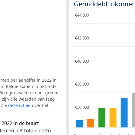
Gemiddeld inkomen
€44.000
€44.000
€42.000
€42.000
€40.000
€40.000
men per aangifte in 2022 in
€38.000
€38.000
in België komen in het rode
 regio's vallen in het groene
j zijn alle waarden van laag
 Zie
deze uitleg
over het
€36.000
€36.000
 2022 in de buurt
en en het totale netto