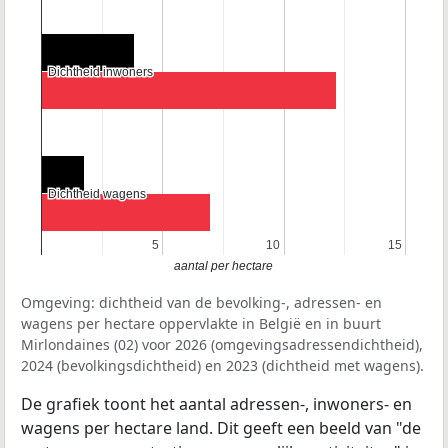
Dichtheid inwoners
Dichtheid inwoners
Dichtheid wagens
Dichtheid wagens
5
5
10
10
15
15
aantal per hectare
Omgeving: dichtheid van de bevolking-, adressen- en
wagens per hectare oppervlakte in België en in buurt
Mirlondaines (02) voor 2026 (omgevingsadressendichtheid),
2024 (bevolkingsdichtheid) en 2023 (dichtheid met wagens).
De grafiek toont het aantal adressen-, inwoners- en
wagens per hectare land. Dit geeft een beeld van "de