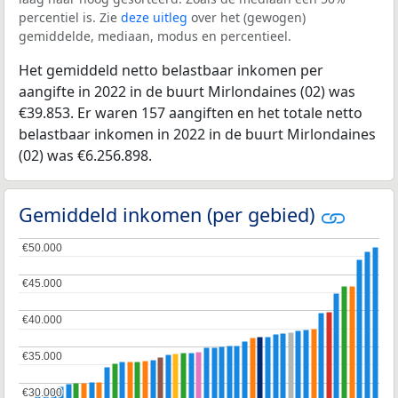
percentiel is. Zie
deze uitleg
over het (gewogen)
gemiddelde, mediaan, modus en percentieel.
Het gemiddeld netto belastbaar inkomen per
aangifte in 2022 in de buurt Mirlondaines (02) was
€39.853. Er waren 157 aangiften en het totale netto
belastbaar inkomen in 2022 in de buurt Mirlondaines
(02) was €6.256.898.
Gemiddeld inkomen (per gebied)
€50.000
€50.000
€45.000
€45.000
€40.000
€40.000
€35.000
€35.000
€30.000
€30.000