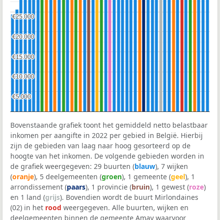
€25.000
€25.000
€20.000
€20.000
€15.000
€15.000
€10.000
€10.000
€5.000
€5.000
Bovenstaande grafiek toont het gemiddeld netto belastbaar
inkomen per aangifte in 2022 per gebied in België. Hierbij
zijn de gebieden van laag naar hoog gesorteerd op de
hoogte van het inkomen. De volgende gebieden worden in
de grafiek weergegeven: 29 buurten (
blauw
), 7 wijken
(
oranje
), 5 deelgemeenten (
groen
), 1 gemeente (
geel
), 1
arrondissement (
paars
), 1 provincie (
bruin
), 1 gewest (
roze
)
en 1 land (
grijs
). Bovendien wordt de buurt Mirlondaines
(02) in het
rood
weergegeven. Alle buurten, wijken en
deelgemeenten binnen de gemeente Amay waarvoor