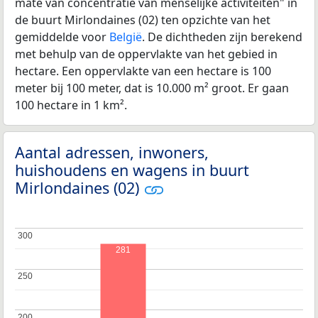
mate van concentratie van menselijke activiteiten" in
de buurt Mirlondaines (02) ten opzichte van het
gemiddelde voor
België
. De dichtheden zijn berekend
met behulp van de oppervlakte van het gebied in
hectare. Een oppervlakte van een hectare is 100
meter bij 100 meter, dat is 10.000 m² groot. Er gaan
100 hectare in 1 km².
Aantal adressen, inwoners,
huishoudens en wagens in buurt
Mirlondaines (02)
300
300
281
250
250
200
200