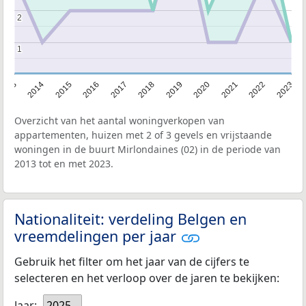
2
2
1
1
2013
2014
2015
2016
2017
2018
2019
2020
2021
2022
2023
Overzicht van het aantal woningverkopen van
appartementen, huizen met 2 of 3 gevels en vrijstaande
woningen in de buurt Mirlondaines (02) in de periode van
2013 tot en met 2023.
Nationaliteit: verdeling Belgen en
vreemdelingen per jaar
Gebruik het filter om het jaar van de cijfers te
selecteren en het verloop over de jaren te bekijken:
Jaar:
2025