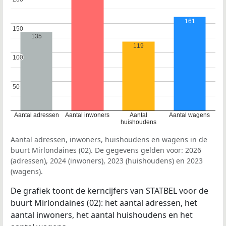
161
150
150
135
119
100
100
50
50
Aantal adressen
Aantal inwoners
Aantal
Aantal wagens
huishoudens
Aantal adressen, inwoners, huishoudens en wagens in de
buurt Mirlondaines (02). De gegevens gelden voor: 2026
(adressen), 2024 (inwoners), 2023 (huishoudens) en 2023
(wagens).
De grafiek toont de kerncijfers van STATBEL voor de
buurt Mirlondaines (02): het aantal adressen, het
aantal inwoners, het aantal huishoudens en het