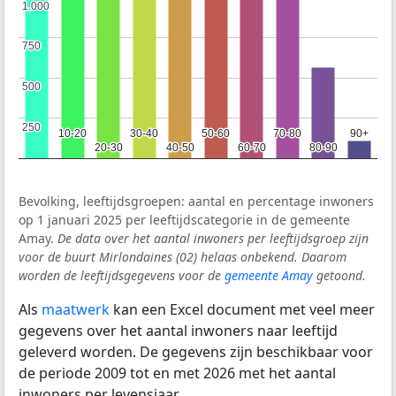
1.000
1.000
750
750
500
500
250
250
10-20
10-20
30-40
30-40
50-60
50-60
70-80
70-80
90+
90+
20-30
20-30
40-50
40-50
60-70
60-70
80-90
80-90
Bevolking, leeftijdsgroepen: aantal en percentage inwoners
op 1 januari 2025 per leeftijdscategorie in de gemeente
Amay.
De data over het aantal inwoners per leeftijdsgroep zijn
voor de buurt Mirlondaines (02) helaas onbekend. Daarom
worden de leeftijdsgegevens voor de
gemeente Amay
getoond.
Als
maatwerk
kan een Excel document met veel meer
gegevens over het aantal inwoners naar leeftijd
geleverd worden. De gegevens zijn beschikbaar voor
de periode 2009 tot en met 2026 met het aantal
inwoners per levensjaar.