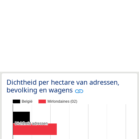
Dichtheid per hectare van adressen,
bevolking en wagens
België
Mirlondaines (02)
Dichtheid adressen
Dichtheid adressen