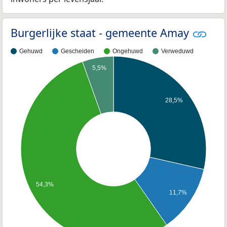
Burgerlijke staat - gemeente Amay
Gehuwd
Gescheiden
Ongehuwd
Verweduwd
5,5%
28,5%
54,3%
11,7%