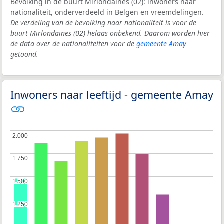
Bevolking in de buurt Mirlondaines (02): inwoners naar
nationaliteit, onderverdeeld in Belgen en vreemdelingen.
De verdeling van de bevolking naar nationaliteit is voor de
buurt Mirlondaines (02) helaas onbekend. Daarom worden hier
de data over de nationaliteiten voor de
gemeente Amay
getoond.
Inwoners naar leeftijd - gemeente Amay
2.000
2.000
1.750
1.750
1.500
1.500
1.250
1.250