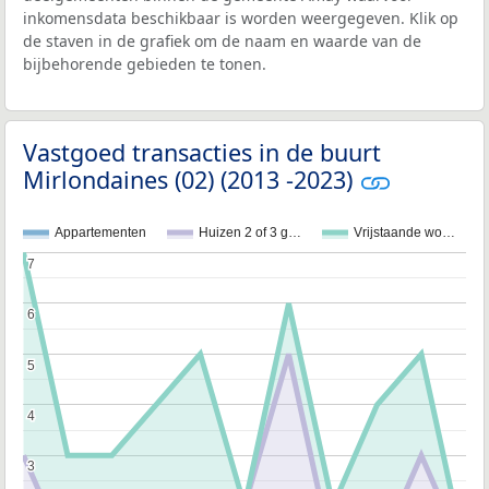
inkomensdata beschikbaar is worden weergegeven. Klik op
de staven in de grafiek om de naam en waarde van de
bijbehorende gebieden te tonen.
Vastgoed transacties in de buurt
Mirlondaines (02) (2013 -2023)
Appartementen
Huizen 2 of 3 g…
Vrijstaande wo…
7
7
6
6
5
5
4
4
3
3