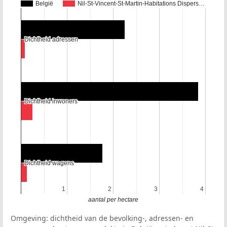
België
Nil-St-Vincent-St-Martin-Habitations Dispers…
Dichtheid adressen
Dichtheid adressen
Dichtheid inwoners
Dichtheid inwoners
Dichtheid wagens
Dichtheid wagens
1
1
2
2
3
3
4
4
aantal per hectare
Omgeving: dichtheid van de bevolking-, adressen- en