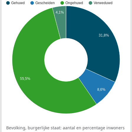
Gehuwd
Gescheiden
Ongehuwd
Verweduwd
4,1%
31,8%
55,5%
8,6%
Bevolking, burgerlijke staat: aantal en percentage inwoners