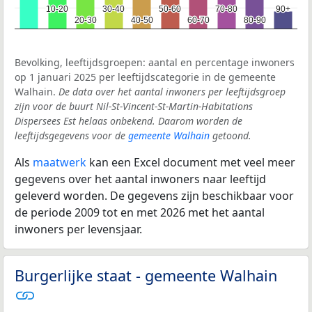
10-20
10-20
30-40
30-40
50-60
50-60
70-80
70-80
90+
90+
20-30
20-30
40-50
40-50
60-70
60-70
80-90
80-90
Bevolking, leeftijdsgroepen: aantal en percentage inwoners
op 1 januari 2025 per leeftijdscategorie in de gemeente
Walhain.
De data over het aantal inwoners per leeftijdsgroep
zijn voor de buurt Nil-St-Vincent-St-Martin-Habitations
Dispersees Est helaas onbekend. Daarom worden de
leeftijdsgegevens voor de
gemeente Walhain
getoond.
Als
maatwerk
kan een Excel document met veel meer
gegevens over het aantal inwoners naar leeftijd
geleverd worden. De gegevens zijn beschikbaar voor
de periode 2009 tot en met 2026 met het aantal
inwoners per levensjaar.
Burgerlijke staat - gemeente Walhain