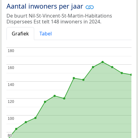
Aantal inwoners per jaar
De buurt Nil-St-Vincent-St-Martin-Habitations
Dispersees Est telt 148 inwoners in 2024.
Grafiek
Tabel
180
180
160
160
140
140
120
120
100
100
80
80