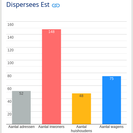
Dispersees Est
160
160
148
140
140
120
120
100
100
80
80
75
60
60
52
48
40
40
20
20
Aantal adressen
Aantal inwoners
Aantal
Aantal wagens
huishoudens