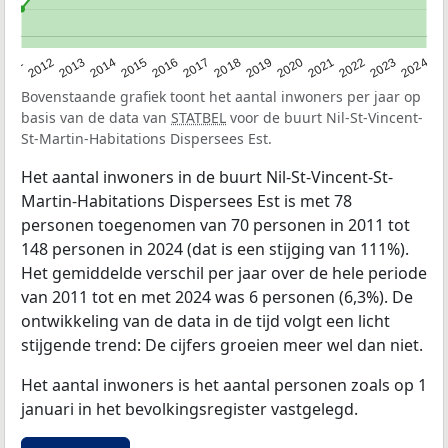
2020
2013
2019
2012
2018
2011
2024
2017
2023
2016
2022
2015
2021
2014
Bovenstaande grafiek toont het aantal inwoners per jaar op
basis van de data van
STATBEL
voor de buurt Nil-St-Vincent-
St-Martin-Habitations Dispersees Est.
Het aantal inwoners in de buurt Nil-St-Vincent-St-
Martin-Habitations Dispersees Est is met 78
personen toegenomen van 70 personen in 2011 tot
148 personen in 2024 (dat is een stijging van 111%).
Het gemiddelde verschil per jaar over de hele periode
van 2011 tot en met 2024 was 6 personen (6,3%). De
ontwikkeling van de data in de tijd volgt een licht
stijgende trend: De cijfers groeien meer wel dan niet.
Het aantal inwoners is het aantal personen zoals op 1
januari in het bevolkingsregister vastgelegd.