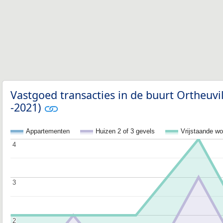
Vastgoed transacties in de buurt Ortheuvi
-2021)
Appartementen
Huizen 2 of 3 gevels
Vrijstaande w
4
4
3
3
2
2