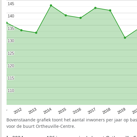
145
145
140
140
135
135
130
130
125
125
120
120
115
115
110
110
2015
20
2012
2017
2014
2019
2011
2016
2013
2018
Bovenstaande grafiek toont het aantal inwoners per jaar op ba
voor de buurt Ortheuville-Centre.