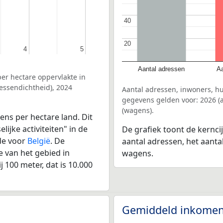
40
40
20
20
4
4
5
5
Aantal adressen
Aa
er hectare oppervlakte in
essendichtheid), 2024
Aantal adressen, inwoners, h
gegevens gelden voor: 2026 (a
(wagens).
ens per hectare land. Dit
ijke activiteiten" in de
De grafiek toont de kernci
de voor
België
. De
aantal adressen, het aanta
 van het gebied in
wagens.
 100 meter, dat is 10.000
Gemiddeld inkomen