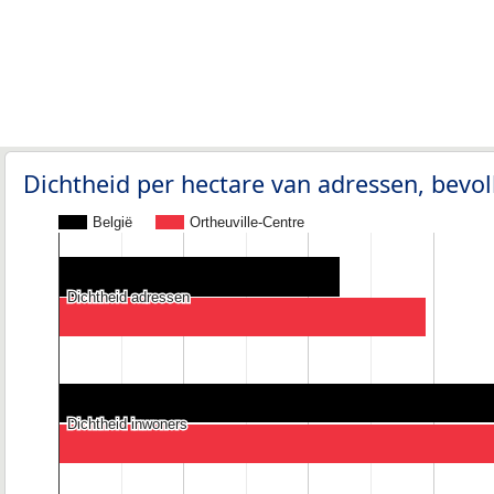
Dichtheid per hectare van adressen, bev
België
Ortheuville-Centre
Dichtheid adressen
Dichtheid adressen
Dichtheid inwoners
Dichtheid inwoners