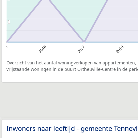
1
1
2016
2017
2019
2013
Overzicht van het aantal woningverkopen van appartementen, h
vrijstaande woningen in de buurt Ortheuville-Centre in de peri
Inwoners naar leeftijd - gemeente Tennevi