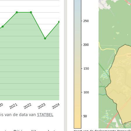
20
2022
2024
2021
2023
sis van de data van
STATBEL