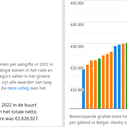
€50.000
€50.000
€40.000
€40.000
€30.000
€30.000
men per aangifte in 2022 in
€20.000
€20.000
België komen in het rode en
gio's vallen in het groene
j zijn alle waarden van laag
 Zie
deze uitleg
over het
€10.000
€10.000
 2022 in de buurt
 het totale netto
Bovenstaande grafiek toont h
re was €2.626.927.
per gebied in België. Hierbij