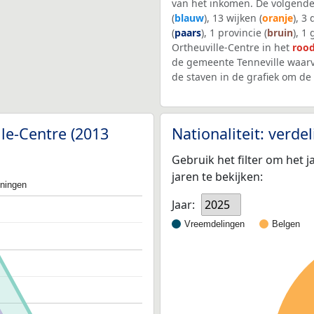
van het inkomen. De volgende
(
blauw
), 13 wijken (
oranje
), 3
(
paars
), 1 provincie (
bruin
), 1
Ortheuville-Centre in het
roo
de gemeente Tenneville waarv
de staven in de grafiek om d
lle-Centre (2013
Nationaliteit: verd
Gebruik het filter om het j
jaren te bekijken:
oningen
Jaar:
2025
Vreemdelingen
Belgen