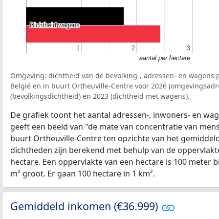
Dichtheid wagens
Dichtheid wagens
1
1
2
2
3
3
aantal per hectare
Omgeving: dichtheid van de bevolking-, adressen- en wagens p
België en in buurt Ortheuville-Centre voor 2026 (omgevingsadr
(bevolkingsdichtheid) en 2023 (dichtheid met wagens).
De grafiek toont het aantal adressen-, inwoners- en wag
geeft een beeld van "de mate van concentratie van mensel
buurt Ortheuville-Centre ten opzichte van het gemiddel
dichtheden zijn berekend met behulp van de oppervlakte
hectare. Een oppervlakte van een hectare is 100 meter bij
m² groot. Er gaan 100 hectare in 1 km².
Gemiddeld inkomen (€36.999)