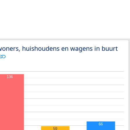
woners, huishoudens en wagens in buurt
136
66
59