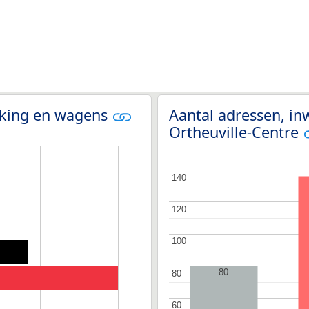
olking en wagens
Aantal adressen, in
Ortheuville-Centre
140
140
120
120
100
100
80
80
80
60
60