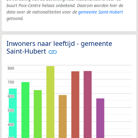
buurt Poix-Centre helaas onbekend. Daarom worden hier de
data over de nationaliteiten voor de
gemeente Saint-Hubert
getoond.
Inwoners naar leeftijd - gemeente
Saint-Hubert
800
800
700
700
600
600
500
500
400
400