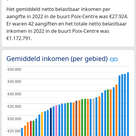
Het gemiddeld netto belastbaar inkomen per
aangifte in 2022 in de buurt Poix-Centre was €27.924.
Er waren 42 aangiften en het totale netto belastbaar
inkomen in 2022 in de buurt Poix-Centre was
€1.172.791.
Gemiddeld inkomen (per gebied)
€50.000
€50.000
€45.000
€45.000
€40.000
€40.000
€35.000
€35.000
€30.000
€30.000
€25.000
€25.000