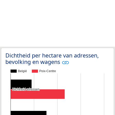
Dichtheid per hectare van adressen,
bevolking en wagens
België
Poix-Centre
Dichtheid adressen
Dichtheid adressen