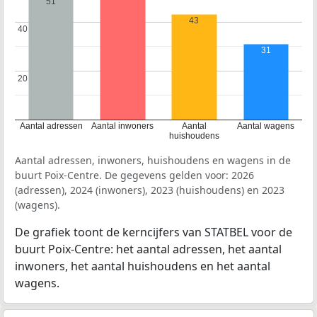
51
43
40
40
31
20
20
Aantal adressen
Aantal inwoners
Aantal
Aantal wagens
huishoudens
Aantal adressen, inwoners, huishoudens en wagens in de
buurt Poix-Centre. De gegevens gelden voor: 2026
(adressen), 2024 (inwoners), 2023 (huishoudens) en 2023
(wagens).
De grafiek toont de kerncijfers van STATBEL voor de
buurt Poix-Centre: het aantal adressen, het aantal
inwoners, het aantal huishoudens en het aantal
wagens.