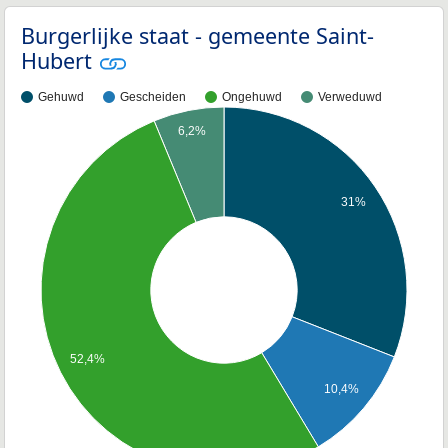
Burgerlijke staat - gemeente Saint-
Hubert
Gehuwd
Gescheiden
Ongehuwd
Verweduwd
6,2%
31%
52,4%
10,4%