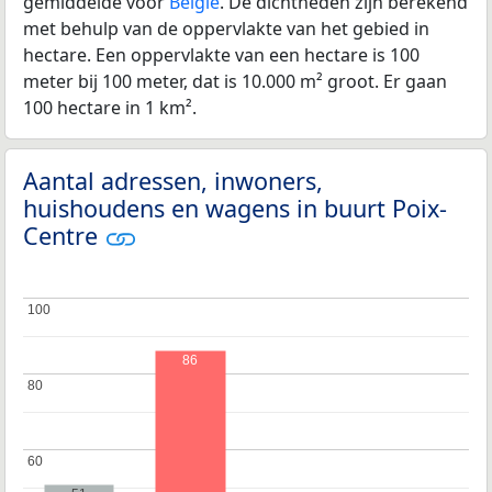
gemiddelde voor
België
. De dichtheden zijn berekend
met behulp van de oppervlakte van het gebied in
hectare. Een oppervlakte van een hectare is 100
meter bij 100 meter, dat is 10.000 m² groot. Er gaan
100 hectare in 1 km².
Aantal adressen, inwoners,
huishoudens en wagens in buurt Poix-
Centre
100
100
86
80
80
60
60