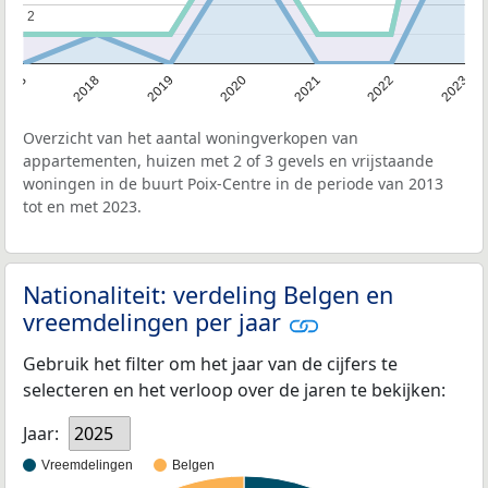
2
2
2013
2018
2019
2020
2021
2022
2023
Overzicht van het aantal woningverkopen van
appartementen, huizen met 2 of 3 gevels en vrijstaande
woningen in de buurt Poix-Centre in de periode van 2013
tot en met 2023.
Nationaliteit: verdeling Belgen en
vreemdelingen per jaar
Gebruik het filter om het jaar van de cijfers te
selecteren en het verloop over de jaren te bekijken:
Jaar:
2025
Vreemdelingen
Belgen