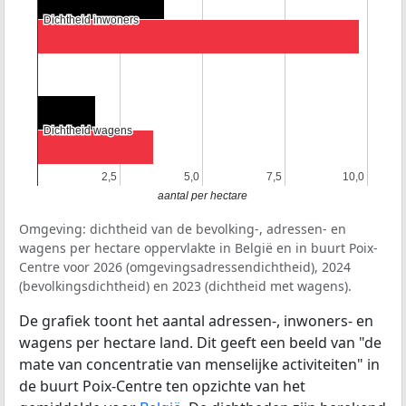
Dichtheid inwoners
Dichtheid inwoners
Dichtheid wagens
Dichtheid wagens
2,5
2,5
5,0
5,0
7,5
7,5
10,0
10,0
aantal per hectare
Omgeving: dichtheid van de bevolking-, adressen- en
wagens per hectare oppervlakte in België en in buurt Poix-
Centre voor 2026 (omgevingsadressendichtheid), 2024
(bevolkingsdichtheid) en 2023 (dichtheid met wagens).
De grafiek toont het aantal adressen-, inwoners- en
wagens per hectare land. Dit geeft een beeld van "de
mate van concentratie van menselijke activiteiten" in
de buurt Poix-Centre ten opzichte van het