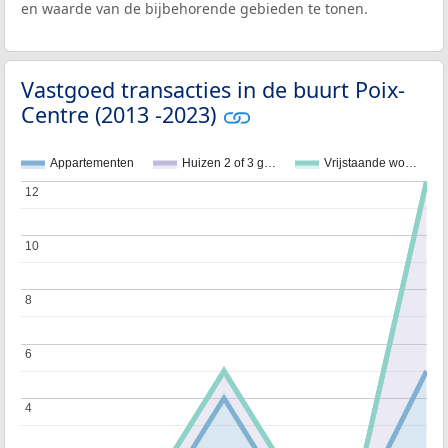
en waarde van de bijbehorende gebieden te tonen.
Vastgoed transacties in de buurt Poix-
Centre (2013 -2023)
Appartementen
Huizen 2 of 3 g…
Vrijstaande wo…
12
12
10
10
8
8
6
6
4
4