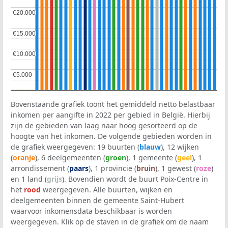
€20.000
€20.000
€15.000
€15.000
€10.000
€10.000
€5.000
€5.000
Bovenstaande grafiek toont het gemiddeld netto belastbaar
inkomen per aangifte in 2022 per gebied in België. Hierbij
zijn de gebieden van laag naar hoog gesorteerd op de
hoogte van het inkomen. De volgende gebieden worden in
de grafiek weergegeven: 19 buurten (
blauw
), 12 wijken
(
oranje
), 6 deelgemeenten (
groen
), 1 gemeente (
geel
), 1
arrondissement (
paars
), 1 provincie (
bruin
), 1 gewest (
roze
)
en 1 land (
grijs
). Bovendien wordt de buurt Poix-Centre in
het
rood
weergegeven. Alle buurten, wijken en
deelgemeenten binnen de gemeente Saint-Hubert
waarvoor inkomensdata beschikbaar is worden
weergegeven. Klik op de staven in de grafiek om de naam