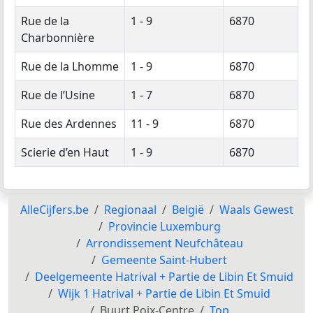
Rue de la
1 - 9
6870
Charbonnière
Rue de la Lhomme
1 - 9
6870
Rue de l’Usine
1 - 7
6870
Rue des Ardennes
11 - 9
6870
Scierie d’en Haut
1 - 9
6870
AlleCijfers.be
Regionaal
België
Waals Gewest
Provincie Luxemburg
Arrondissement Neufchâteau
Gemeente Saint-Hubert
Deelgemeente Hatrival + Partie de Libin Et Smuid
Wijk 1 Hatrival + Partie de Libin Et Smuid
Buurt Poix-Centre
Top