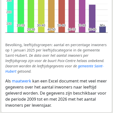
300
300
200
200
100
100
10-20
10-20
30-40
30-40
50-60
50-60
70-80
70-80
90+
90+
20-30
20-30
40-50
40-50
60-70
60-70
80-90
80-90
Bevolking, leeftijdsgroepen: aantal en percentage inwoners
op 1 januari 2025 per leeftijdscategorie in de gemeente
Saint-Hubert.
De data over het aantal inwoners per
leeftijdsgroep zijn voor de buurt Poix-Centre helaas onbekend.
Daarom worden de leeftijdsgegevens voor de
gemeente Saint-
Hubert
getoond.
Als
maatwerk
kan een Excel document met veel meer
gegevens over het aantal inwoners naar leeftijd
geleverd worden. De gegevens zijn beschikbaar voor
de periode 2009 tot en met 2026 met het aantal
inwoners per levensjaar.