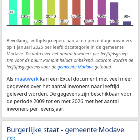
100
100
10-20
10-20
30-40
30-40
50-60
50-60
70-80
70-80
90+
90+
20-30
20-30
40-50
40-50
60-70
60-70
80-90
80-90
Bevolking, leeftijdsgroepen: aantal en percentage inwoners
op 1 januari 2025 per leeftijdscategorie in de gemeente
Modave.
De data over het aantal inwoners per leeftijdsgroep
zijn voor de buurt Romont helaas onbekend. Daarom worden de
leeftijdsgegevens voor de
gemeente Modave
getoond.
Als
maatwerk
kan een Excel document met veel meer
gegevens over het aantal inwoners naar leeftijd
geleverd worden. De gegevens zijn beschikbaar voor
de periode 2009 tot en met 2026 met het aantal
inwoners per levensjaar.
Burgerlijke staat - gemeente Modave