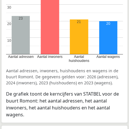
30
30
23
21
20
20
20
10
10
Aantal adressen
Aantal inwoners
Aantal
Aantal wagens
huishoudens
Aantal adressen, inwoners, huishoudens en wagens in de
buurt Romont. De gegevens gelden voor: 2026 (adressen),
2024 (inwoners), 2023 (huishoudens) en 2023 (wagens).
De grafiek toont de kerncijfers van STATBEL voor de
buurt Romont: het aantal adressen, het aantal
inwoners, het aantal huishoudens en het aantal
wagens.