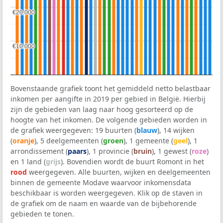
€20.000
€20.000
€10.000
€10.000
Bovenstaande grafiek toont het gemiddeld netto belastbaar
inkomen per aangifte in 2019 per gebied in België. Hierbij
zijn de gebieden van laag naar hoog gesorteerd op de
hoogte van het inkomen. De volgende gebieden worden in
de grafiek weergegeven: 19 buurten (
blauw
), 14 wijken
(
oranje
), 5 deelgemeenten (
groen
), 1 gemeente (
geel
), 1
arrondissement (
paars
), 1 provincie (
bruin
), 1 gewest (
roze
)
en 1 land (
grijs
). Bovendien wordt de buurt Romont in het
rood
weergegeven. Alle buurten, wijken en deelgemeenten
binnen de gemeente Modave waarvoor inkomensdata
beschikbaar is worden weergegeven. Klik op de staven in
de grafiek om de naam en waarde van de bijbehorende
gebieden te tonen.