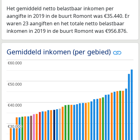
Het gemiddeld netto belastbaar inkomen per
aangifte in 2019 in de buurt Romont was €35.440. Er
waren 23 aangiften en het totale netto belastbaar
inkomen in 2019 in de buurt Romont was €956.876.
Gemiddeld inkomen (per gebied)
€60.000
€60.000
€50.000
€50.000
€40.000
€40.000
€30.000
€30.000