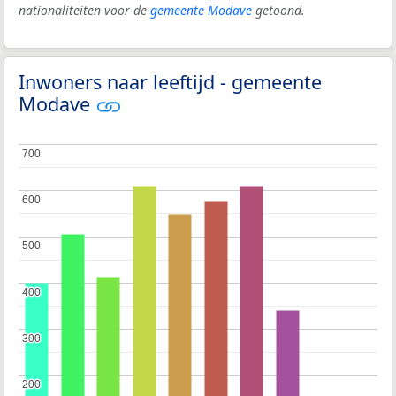
nationaliteiten voor de
gemeente Modave
getoond.
Inwoners naar leeftijd - gemeente
Modave
700
700
600
600
500
500
400
400
300
300
200
200