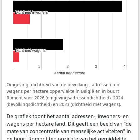
Dichtheid inwoners
Dichtheid inwoners
Dichtheid wagens
Dichtheid wagens
1
1
2
2
3
3
4
4
aantal per hectare
Omgeving: dichtheid van de bevolking-, adressen- en
wagens per hectare oppervlakte in België en in buurt
Romont voor 2026 (omgevingsadressendichtheid), 2024
(bevolkingsdichtheid) en 2023 (dichtheid met wagens).
De grafiek toont het aantal adressen-, inwoners- en
wagens per hectare land. Dit geeft een beeld van "de
mate van concentratie van menselijke activiteiten" in
de buurt Romont ten opzichte van het gemiddelde