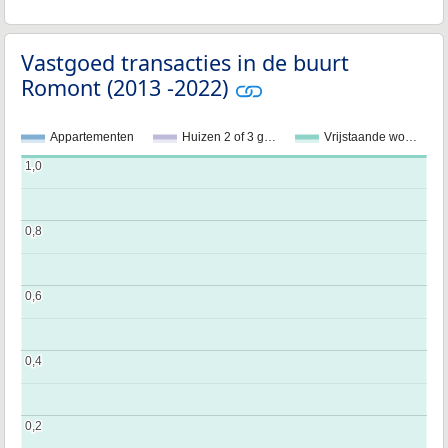
Vastgoed transacties in de buurt
Romont (2013 -2022)
Appartementen
Huizen 2 of 3 g…
Vrijstaande wo…
1,0
1,0
0,8
0,8
0,6
0,6
0,4
0,4
0,2
0,2