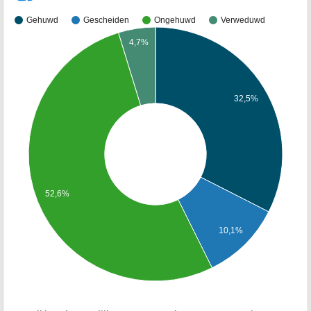
Gehuwd
Gescheiden
Ongehuwd
Verweduwd
4,7%
32,5%
52,6%
10,1%