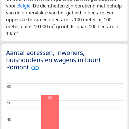
voor
België
. De dichtheden zijn berekend met behulp
van de oppervlakte van het gebied in hectare. Een
oppervlakte van een hectare is 100 meter bij 100
meter, dat is 10.000 m² groot. Er gaan 100 hectare in
1 km².
Aantal adressen, inwoners,
huishoudens en wagens in buurt
Romont
60
60
53
50
50
40
40