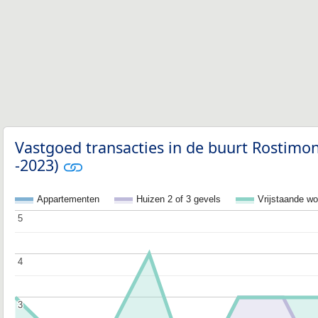
Vastgoed transacties in de buurt Rostimo
-2023)
Appartementen
Huizen 2 of 3 gevels
Vrijstaande w
5
5
4
4
3
3