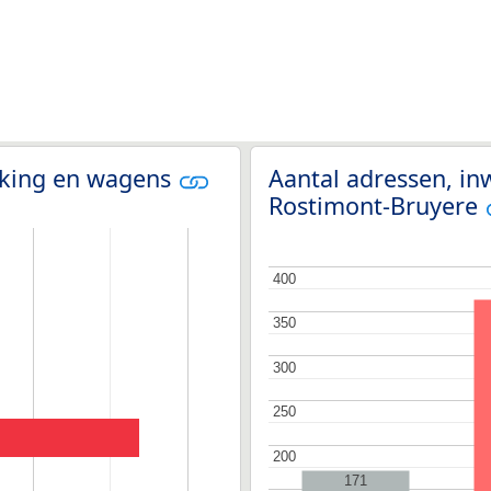
olking en wagens
Aantal adressen, in
Rostimont-Bruyere
400
400
350
350
300
300
250
250
200
200
171