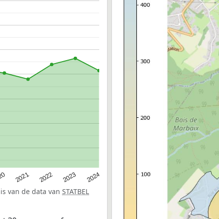
20
2022
2024
2021
2023
sis van de data van
STATBEL