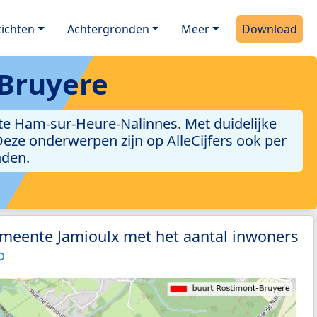
ichten
Achtergronden
Meer
Download
Bruyere
te Ham-sur-Heure-Nalinnes. Met duidelijke
. Deze onderwerpen zijn op AlleCijfers ook per
nden.
emeente Jamioulx met het aantal inwoners