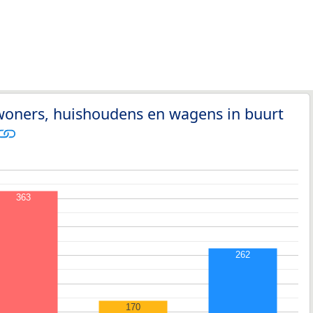
woners, huishoudens en wagens in buurt
363
262
170