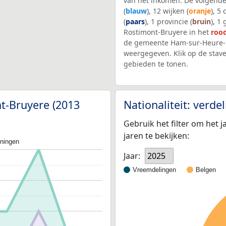
van het inkomen. De volgende
(
blauw
), 12 wijken (
oranje
), 5
(
paars
), 1 provincie (
bruin
), 1
Rostimont-Bruyere in het
roo
de gemeente Ham-sur-Heure-N
weergegeven. Klik op de stav
gebieden te tonen.
nt-Bruyere (2013
Nationaliteit: verd
Gebruik het filter om het j
jaren te bekijken:
oningen
Jaar:
2025
Vreemdelingen
Belgen