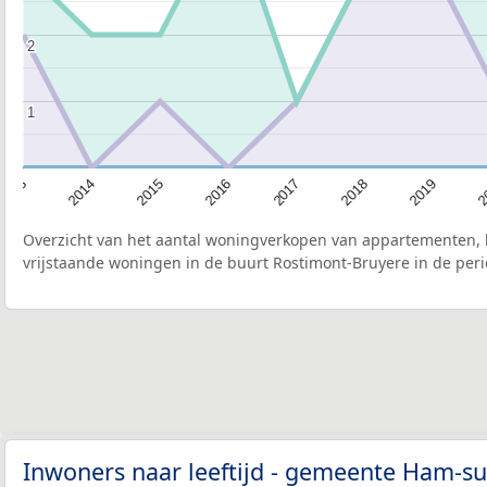
2
2
1
1
2015
2
2017
2014
2019
2016
2013
2018
Overzicht van het aantal woningverkopen van appartementen, h
vrijstaande woningen in de buurt Rostimont-Bruyere in de peri
Inwoners naar leeftijd - gemeente Ham-s