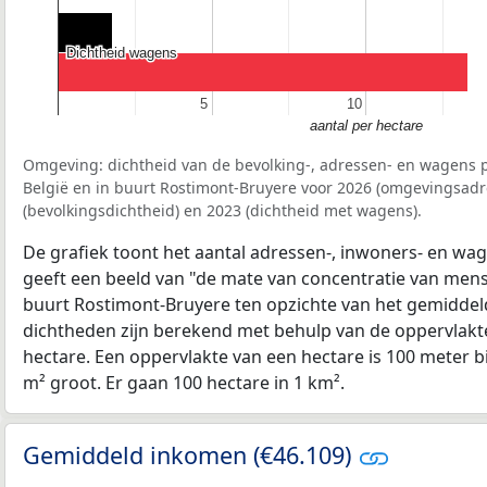
Dichtheid wagens
Dichtheid wagens
5
5
10
10
aantal per hectare
Omgeving: dichtheid van de bevolking-, adressen- en wagens p
België en in buurt Rostimont-Bruyere voor 2026 (omgevingsadr
(bevolkingsdichtheid) en 2023 (dichtheid met wagens).
De grafiek toont het aantal adressen-, inwoners- en wag
geeft een beeld van "de mate van concentratie van mensel
buurt Rostimont-Bruyere ten opzichte van het gemidde
dichtheden zijn berekend met behulp van de oppervlakte
hectare. Een oppervlakte van een hectare is 100 meter bij
m² groot. Er gaan 100 hectare in 1 km².
Gemiddeld inkomen (€46.109)