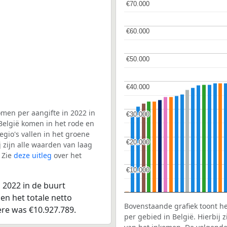
€70.000
€70.000
€60.000
€60.000
€50.000
€50.000
€40.000
€40.000
men per aangifte in 2022 in
€30.000
€30.000
België komen in het rode en
gio's vallen in het groene
€20.000
€20.000
j zijn alle waarden van laag
 Zie
deze uitleg
over het
€10.000
€10.000
 2022 in de buurt
en het totale netto
Bovenstaande grafiek toont h
re was €10.927.789.
per gebied in België. Hierbij