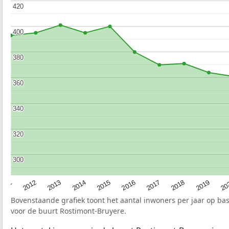
420
420
400
400
380
380
360
360
340
340
320
320
300
300
2015
20
2012
2017
2014
2019
2011
2016
2013
2018
Bovenstaande grafiek toont het aantal inwoners per jaar op ba
voor de buurt Rostimont-Bruyere.