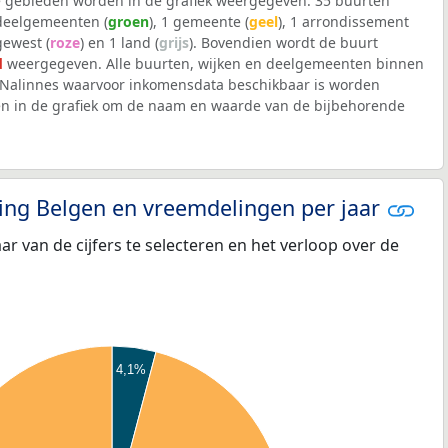
 gebieden worden in de grafiek weergegeven: 35 buurten
 deelgemeenten (
groen
), 1 gemeente (
geel
), 1 arrondissement
 gewest (
roze
) en 1 land (
grijs
). Bovendien wordt de buurt
d
weergegeven. Alle buurten, wijken en deelgemeenten binnen
alinnes waarvoor inkomensdata beschikbaar is worden
en in de grafiek om de naam en waarde van de bijbehorende
eling Belgen en vreemdelingen per jaar
aar van de cijfers te selecteren en het verloop over de
4,1%