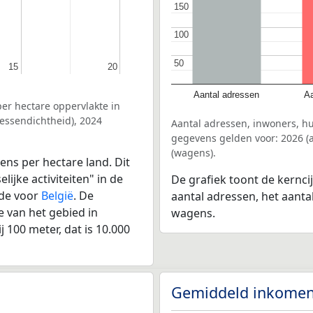
150
150
100
100
50
50
15
15
20
20
Aantal adressen
Aa
er hectare oppervlakte in
essendichtheid), 2024
Aantal adressen, inwoners, h
gegevens gelden voor: 2026 (a
(wagens).
ens per hectare land. Dit
ijke activiteiten" in de
De grafiek toont de kernci
lde voor
België
. De
aantal adressen, het aanta
 van het gebied in
wagens.
 100 meter, dat is 10.000
Gemiddeld inkomen