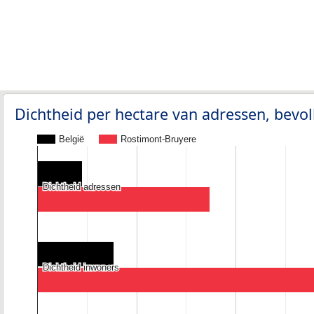
Dichtheid per hectare van adressen, bev
België
Rostimont-Bruyere
Dichtheid adressen
Dichtheid adressen
Dichtheid inwoners
Dichtheid inwoners