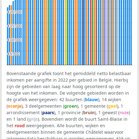
€20.000
€20.000
€15.000
€15.000
€10.000
€10.000
€5.000
€5.000
Bovenstaande grafiek toont het gemiddeld netto belastbaar
inkomen per aangifte in 2022 per gebied in België. Hierbij
zijn de gebieden van laag naar hoog gesorteerd op de
hoogte van het inkomen. De volgende gebieden worden in
de grafiek weergegeven: 42 buurten (
blauw
), 14 wijken
(
oranje
), 3 deelgemeenten (
groen
), 1 gemeente (
geel
), 1
arrondissement (
paars
), 1 provincie (
bruin
), 1 gewest (
roze
)
en 1 land (
grijs
). Bovendien wordt de buurt Saint-Blaise in
het
rood
weergegeven. Alle buurten, wijken en
deelgemeenten binnen de gemeente Châtelet waarvoor
inkomensdata beschikbaar is worden weergegeven. Klik op