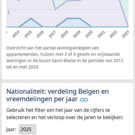
2
2
2013
2014
2015
2016
2017
2018
2019
2020
2021
2022
2023
Overzicht van het aantal woningverkopen van
appartementen, huizen met 2 of 3 gevels en vrijstaande
woningen in de buurt Saint-Blaise in de periode van 2013
tot en met 2023.
Nationaliteit: verdeling Belgen en
vreemdelingen per jaar
Gebruik het filter om het jaar van de cijfers te
selecteren en het verloop over de jaren te bekijken:
Jaar:
2025