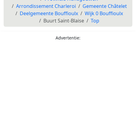
Arrondissement Charleroi
Gemeente Châtelet
Deelgemeente Bouffioulx
Wijk 0 Bouffioulx
Buurt Saint-Blaise
Top
Advertentie: