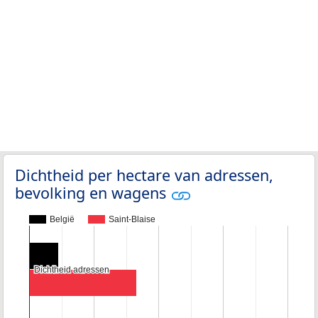
Dichtheid per hectare van adressen,
bevolking en wagens
België
Saint-Blaise
Dichtheid adressen
Dichtheid adressen