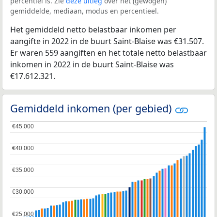
percentiel is. Zie
deze uitleg
over het (gewogen)
gemiddelde, mediaan, modus en percentieel.
Het gemiddeld netto belastbaar inkomen per
aangifte in 2022 in de buurt Saint-Blaise was €31.507.
Er waren 559 aangiften en het totale netto belastbaar
inkomen in 2022 in de buurt Saint-Blaise was
€17.612.321.
Gemiddeld inkomen (per gebied)
€45.000
€45.000
€40.000
€40.000
€35.000
€35.000
€30.000
€30.000
€25.000
€25.000