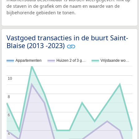
de staven in de grafiek om de naam en waarde van de
bijbehorende gebieden te tonen.
Vastgoed transacties in de buurt Saint-
Blaise (2013 -2023)
Appartementen
Huizen 2 of 3 g…
Vrijstaande wo…
10
10
8
8
6
6
4
4