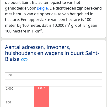
de buurt Saint-Blaise ten opzichte van het
gemiddelde voor
België
. De dichtheden zijn berekend
met behulp van de oppervlakte van het gebied in
hectare. Een oppervlakte van een hectare is 100
meter bij 100 meter, dat is 10.000 m² groot. Er gaan
100 hectare in 1 km².
Aantal adressen, inwoners,
huishoudens en wagens in buurt Saint-
Blaise
1.200
1.200
1.007
1.000
1.000
800
800