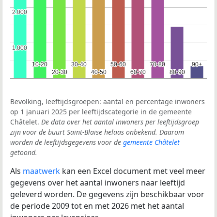
2.000
2.000
1.000
1.000
10-20
10-20
30-40
30-40
50-60
50-60
70-80
70-80
90+
90+
20-30
20-30
40-50
40-50
60-70
60-70
80-90
80-90
Bevolking, leeftijdsgroepen: aantal en percentage inwoners
op 1 januari 2025 per leeftijdscategorie in de gemeente
Châtelet.
De data over het aantal inwoners per leeftijdsgroep
zijn voor de buurt Saint-Blaise helaas onbekend. Daarom
worden de leeftijdsgegevens voor de
gemeente Châtelet
getoond.
Als
maatwerk
kan een Excel document met veel meer
gegevens over het aantal inwoners naar leeftijd
geleverd worden. De gegevens zijn beschikbaar voor
de periode 2009 tot en met 2026 met het aantal