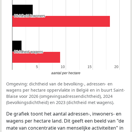
Dichtheid inwoners
Dichtheid inwoners
Dichtheid wagens
Dichtheid wagens
5
5
10
10
15
15
20
20
aantal per hectare
Omgeving: dichtheid van de bevolking-, adressen- en
wagens per hectare oppervlakte in België en in buurt Saint-
Blaise voor 2026 (omgevingsadressendichtheid), 2024
(bevolkingsdichtheid) en 2023 (dichtheid met wagens).
De grafiek toont het aantal adressen-, inwoners- en
wagens per hectare land. Dit geeft een beeld van "de
mate van concentratie van menselijke activiteiten" in