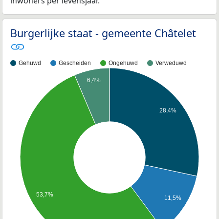
inwoners per levensjaar.
Burgerlijke staat - gemeente Châtelet
Gehuwd
Gescheiden
Ongehuwd
Verweduwd
6,4%
28,4%
53,7%
11,5%