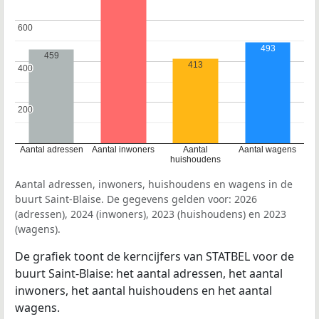
600
600
493
459
413
400
400
200
200
Aantal adressen
Aantal inwoners
Aantal
Aantal wagens
huishoudens
Aantal adressen, inwoners, huishoudens en wagens in de
buurt Saint-Blaise. De gegevens gelden voor: 2026
(adressen), 2024 (inwoners), 2023 (huishoudens) en 2023
(wagens).
De grafiek toont de kerncijfers van STATBEL voor de
buurt Saint-Blaise: het aantal adressen, het aantal
inwoners, het aantal huishoudens en het aantal
wagens.