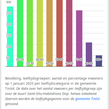
300
300
250
250
200
200
150
150
100
100
50
50
10-20
10-20
30-40
30-40
50-60
50-60
70-80
70-80
90+
90+
20-30
20-30
40-50
40-50
60-70
60-70
80-90
80-90
Bevolking, leeftijdsgroepen: aantal en percentage inwoners
op 1 januari 2025 per leeftijdscategorie in de gemeente
Tinlot.
De data over het aantal inwoners per leeftijdsgroep zijn
voor de buurt Saint-Vitu-Habitations Disp. helaas onbekend.
Daarom worden de leeftijdsgegevens voor de
gemeente Tinlot
getoond.