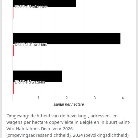
Dichtheid adressen
Dichtheid adressen
Dichtheid inwoners
Dichtheid inwoners
Dichtheid wagens
Dichtheid wagens
1
1
2
2
3
3
4
4
aantal per hectare
Omgeving: dichtheid van de bevolking-, adressen- en
wagens per hectare oppervlakte in België en in buurt Saint-
Vitu-Habitations Disp. voor 2026
(omgevingsadressendichtheid), 2024 (bevolkingsdichtheid)