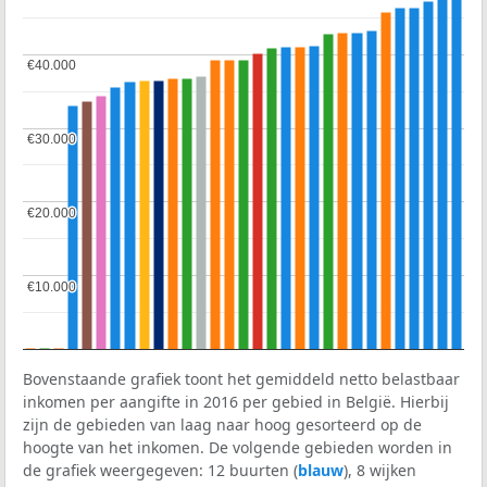
€40.000
€40.000
€30.000
€30.000
€20.000
€20.000
€10.000
€10.000
Bovenstaande grafiek toont het gemiddeld netto belastbaar
inkomen per aangifte in 2016 per gebied in België. Hierbij
zijn de gebieden van laag naar hoog gesorteerd op de
hoogte van het inkomen. De volgende gebieden worden in
de grafiek weergegeven: 12 buurten (
blauw
), 8 wijken