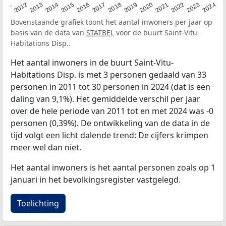
2020
2013
2019
2012
2018
2011
2024
2017
2023
2016
2022
2015
2021
2014
Bovenstaande grafiek toont het aantal inwoners per jaar op
basis van de data van
STATBEL
voor de buurt Saint-Vitu-
Habitations Disp..
Het aantal inwoners in de buurt Saint-Vitu-
Habitations Disp. is met 3 personen gedaald van 33
personen in 2011 tot 30 personen in 2024 (dat is een
daling van 9,1%). Het gemiddelde verschil per jaar
over de hele periode van 2011 tot en met 2024 was -0
personen (0,39%). De ontwikkeling van de data in de
tijd volgt een licht dalende trend: De cijfers krimpen
meer wel dan niet.
Het aantal inwoners is het aantal personen zoals op 1
januari in het bevolkingsregister vastgelegd.
Toelichting