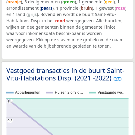
(
oranje
), 5 deelgemeenten (
groen
), 1 gemeente (
geel
), 1
arrondissement (
paars
), 1 provincie (
bruin
), 1 gewest (
roze
)
en 1 land (
grijs
). Bovendien wordt de buurt Saint-Vitu-
Habitations Disp. in het
rood
weergegeven. Alle buurten,
wijken en deelgemeenten binnen de gemeente Tinlot
waarvoor inkomensdata beschikbaar is worden
weergegeven. Klik op de staven in de grafiek om de naam
en waarde van de bijbehorende gebieden te tonen.
Vastgoed transacties in de buurt Saint-
Vitu-Habitations Disp. (2021 -2022)
Appartementen
Huizen 2 of 3 g…
Vrijstaande wo…
1,0
1,0
0,8
0,8