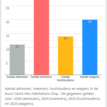
25
25
20
20
20
15
15
14
11
10
10
5
5
Aantal adressen
Aantal inwoners
Aantal
Aantal wagens
huishoudens
Aantal adressen, inwoners, huishoudens en wagens in de
buurt Saint-Vitu-Habitations Disp.. De gegevens gelden
voor: 2026 (adressen), 2024 (inwoners), 2023 (huishoudens)
en 2023 (wagens).