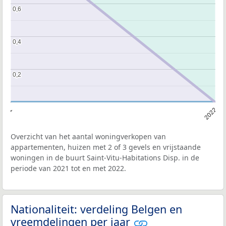
0,6
0,6
0,4
0,4
0,2
0,2
2021
2022
Overzicht van het aantal woningverkopen van
appartementen, huizen met 2 of 3 gevels en vrijstaande
woningen in de buurt Saint-Vitu-Habitations Disp. in de
periode van 2021 tot en met 2022.
Nationaliteit: verdeling Belgen en
vreemdelingen per jaar