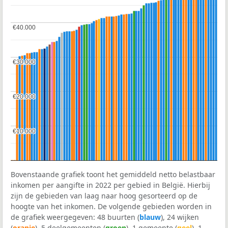
€40.000
€40.000
€30.000
€30.000
€20.000
€20.000
€10.000
€10.000
Bovenstaande grafiek toont het gemiddeld netto belastbaar
inkomen per aangifte in 2022 per gebied in België. Hierbij
zijn de gebieden van laag naar hoog gesorteerd op de
hoogte van het inkomen. De volgende gebieden worden in
de grafiek weergegeven: 48 buurten (
blauw
), 24 wijken
(
oranje
), 5 deelgemeenten (
groen
), 1 gemeente (
geel
), 1