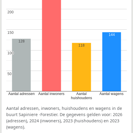
200
200
150
150
144
128
118
100
100
50
50
Aantal adressen
Aantal inwoners
Aantal
Aantal wagens
huishoudens
Aantal adressen, inwoners, huishoudens en wagens in de
buurt Sapiniere -Forestier. De gegevens gelden voor: 2026
(adressen), 2024 (inwoners), 2023 (huishoudens) en 2023
(wagens).