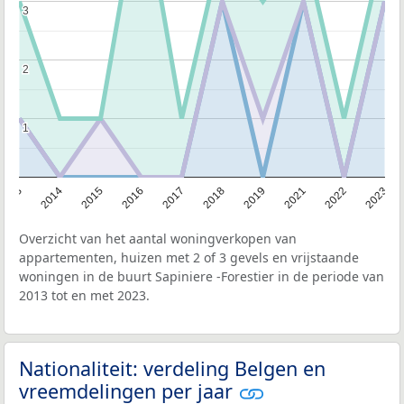
3
3
2
2
1
1
2013
2014
2015
2016
2017
2018
2019
2021
2022
2023
Overzicht van het aantal woningverkopen van
appartementen, huizen met 2 of 3 gevels en vrijstaande
woningen in de buurt Sapiniere -Forestier in de periode van
2013 tot en met 2023.
Nationaliteit: verdeling Belgen en
vreemdelingen per jaar