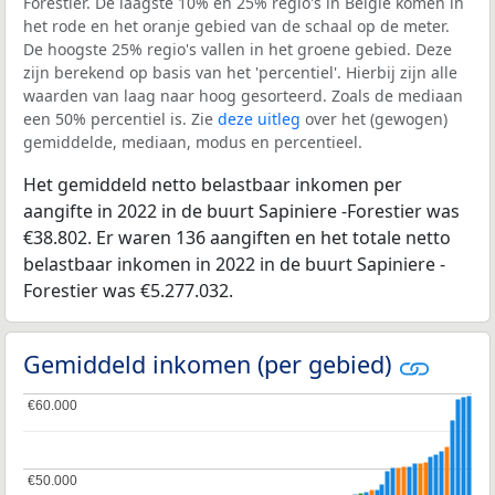
Forestier. De laagste 10% en 25% regio's in België komen in
het rode en het oranje gebied van de schaal op de meter.
De hoogste 25% regio's vallen in het groene gebied. Deze
zijn berekend op basis van het 'percentiel'. Hierbij zijn alle
waarden van laag naar hoog gesorteerd. Zoals de mediaan
een 50% percentiel is. Zie
deze uitleg
over het (gewogen)
gemiddelde, mediaan, modus en percentieel.
Het gemiddeld netto belastbaar inkomen per
aangifte in 2022 in de buurt Sapiniere -Forestier was
€38.802. Er waren 136 aangiften en het totale netto
belastbaar inkomen in 2022 in de buurt Sapiniere -
Forestier was €5.277.032.
Gemiddeld inkomen (per gebied)
€60.000
€60.000
€50.000
€50.000