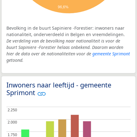
96,6%
Bevolking in de buurt Sapiniere -Forestier: inwoners naar
nationaliteit, onderverdeeld in Belgen en vreemdelingen.
De verdeling van de bevolking naar nationaliteit is voor de
buurt Sapiniere -Forestier helaas onbekend. Daarom worden
hier de data over de nationaliteiten voor de
gemeente Sprimont
getoond.
Inwoners naar leeftijd - gemeente
Sprimont
2.250
2.250
2.000
2.000
1.750
1.750