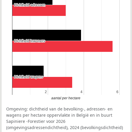
Dichtheid adressen
Dichtheid adressen
Dichtheid inwoners
Dichtheid inwoners
Dichtheid wagens
Dichtheid wagens
2
2
4
4
6
6
aantal per hectare
Omgeving: dichtheid van de bevolking-, adressen- en
wagens per hectare oppervlakte in België en in buurt
Sapiniere -Forestier voor 2026
(omgevingsadressendichtheid), 2024 (bevolkingsdichtheid)