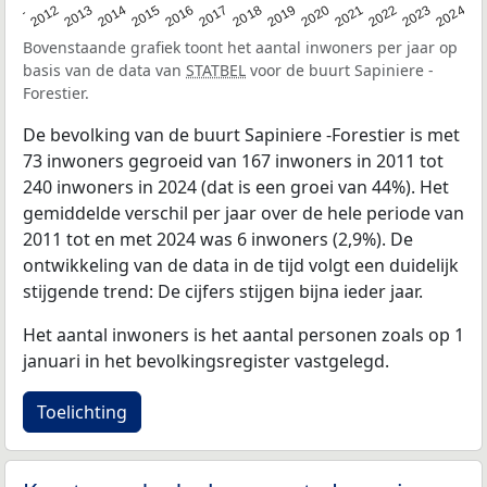
2020
2013
2019
2012
2018
2011
2024
2017
2023
2016
2022
2015
2021
2014
Bovenstaande grafiek toont het aantal inwoners per jaar op
basis van de data van
STATBEL
voor de buurt Sapiniere -
Forestier.
De bevolking van de buurt Sapiniere -Forestier is met
73 inwoners gegroeid van 167 inwoners in 2011 tot
240 inwoners in 2024 (dat is een groei van 44%). Het
gemiddelde verschil per jaar over de hele periode van
2011 tot en met 2024 was 6 inwoners (2,9%). De
ontwikkeling van de data in de tijd volgt een duidelijk
stijgende trend: De cijfers stijgen bijna ieder jaar.
Het aantal inwoners is het aantal personen zoals op 1
januari in het bevolkingsregister vastgelegd.
Toelichting