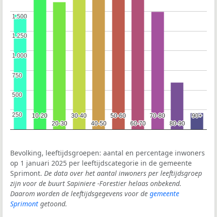
1.500
1.500
1.250
1.250
1.000
1.000
750
750
500
500
250
250
10-20
10-20
30-40
30-40
50-60
50-60
70-80
70-80
90+
90+
20-30
20-30
40-50
40-50
60-70
60-70
80-90
80-90
Bevolking, leeftijdsgroepen: aantal en percentage inwoners
op 1 januari 2025 per leeftijdscategorie in de gemeente
Sprimont.
De data over het aantal inwoners per leeftijdsgroep
zijn voor de buurt Sapiniere -Forestier helaas onbekend.
Daarom worden de leeftijdsgegevens voor de
gemeente
Sprimont
getoond.