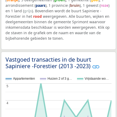
arrondissement (
paars
), 1 provincie (
bruin
), 1 gewest (
roze
)
en 1 land (
grijs
). Bovendien wordt de buurt Sapiniere -
Forestier in het
rood
weergegeven. Alle buurten, wijken en
deelgemeenten binnen de gemeente Sprimont waarvoor
inkomensdata beschikbaar is worden weergegeven. Klik op
de staven in de grafiek om de naam en waarde van de
bijbehorende gebieden te tonen.
Vastgoed transacties in de buurt
Sapiniere -Forestier (2013 -2023)
Appartementen
Huizen 2 of 3 g…
Vrijstaande wo…
5
5
4
4