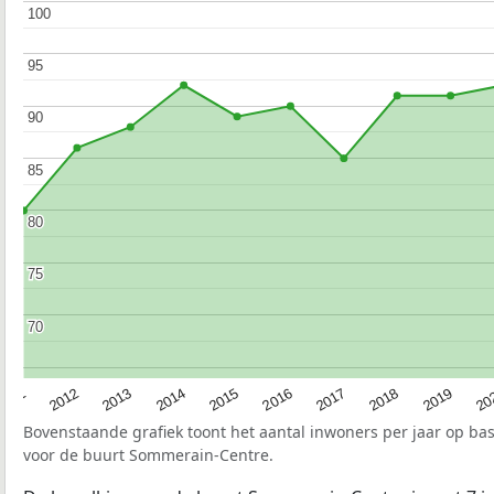
100
100
95
95
90
90
85
85
80
80
75
75
70
70
2015
20
2012
2017
2014
2019
2011
2016
2013
2018
Bovenstaande grafiek toont het aantal inwoners per jaar op ba
voor de buurt Sommerain-Centre.