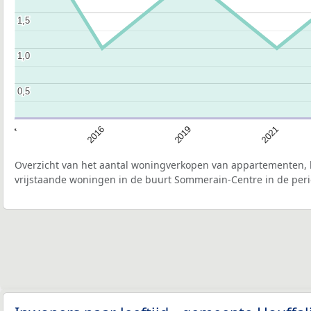
1,5
1,5
1,0
1,0
0,5
0,5
2016
2019
2021
2014
Overzicht van het aantal woningverkopen van appartementen, h
vrijstaande woningen in de buurt Sommerain-Centre in de peri