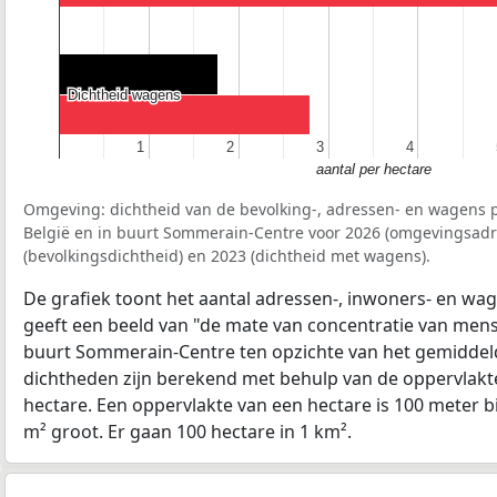
Dichtheid wagens
Dichtheid wagens
1
1
2
2
3
3
4
4
aantal per hectare
Omgeving: dichtheid van de bevolking-, adressen- en wagens p
België en in buurt Sommerain-Centre voor 2026 (omgevingsadr
(bevolkingsdichtheid) en 2023 (dichtheid met wagens).
De grafiek toont het aantal adressen-, inwoners- en wag
geeft een beeld van "de mate van concentratie van mensel
buurt Sommerain-Centre ten opzichte van het gemidde
dichtheden zijn berekend met behulp van de oppervlakte
hectare. Een oppervlakte van een hectare is 100 meter bij
m² groot. Er gaan 100 hectare in 1 km².