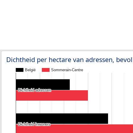
Dichtheid per hectare van adressen, bev
België
Sommerain-Centre
Dichtheid adressen
Dichtheid adressen
Dichtheid inwoners
Dichtheid inwoners