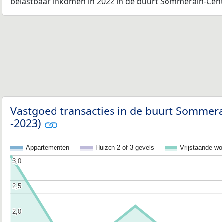
belastbaar inkomen in 2022 in de buurt Sommerain-Cent
Vastgoed transacties in de buurt Sommera
-2023)
Appartementen
Huizen 2 of 3 gevels
Vrijstaande w
3,0
3,0
2,5
2,5
2,0
2,0