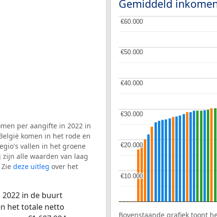
Gemiddeld inkomen
€60.000
€60.000
€50.000
€50.000
€40.000
€40.000
€30.000
€30.000
men per aangifte in 2022 in
België komen in het rode en
€20.000
€20.000
gio's vallen in het groene
j zijn alle waarden van laag
 Zie
deze uitleg
over het
€10.000
€10.000
 2022 in de buurt
 het totale netto
Bovenstaande grafiek toont h