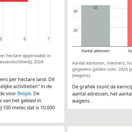
43
40
40
20
20
5
5
6
6
7
7
Aantal adressen
Aa
er hectare oppervlakte in
essendichtheid), 2024
Aantal adressen, inwoners, 
gegevens gelden voor: 2026 (a
(wagens).
ens per hectare land. Dit
ijke activiteiten" in de
De grafiek toont de kernc
lde voor
België
. De
aantal adressen, het aanta
 van het gebied in
wagens.
 100 meter, dat is 10.000