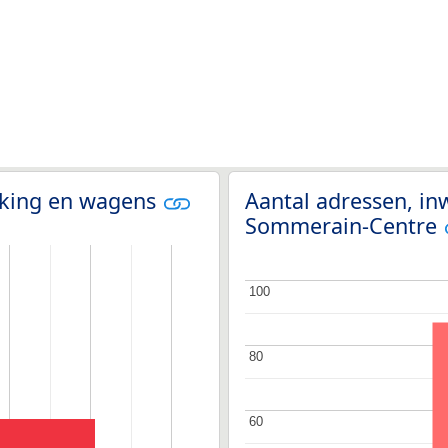
olking en wagens
Aantal adressen, in
Sommerain-Centre
100
100
80
80
60
60