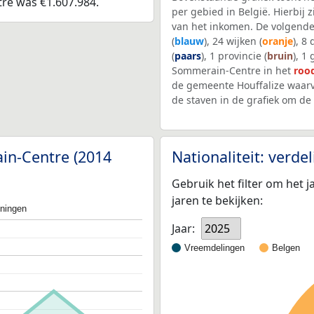
re was €1.607.984.
per gebied in België. Hierbij
van het inkomen. De volgende
(
blauw
), 24 wijken (
oranje
), 8
(
paars
), 1 provincie (
bruin
), 1
Sommerain-Centre in het
roo
de gemeente Houffalize waarv
de staven in de grafiek om d
in-Centre (2014
Nationaliteit: verd
Gebruik het filter om het j
jaren te bekijken:
oningen
Jaar:
2025
Vreemdelingen
Belgen