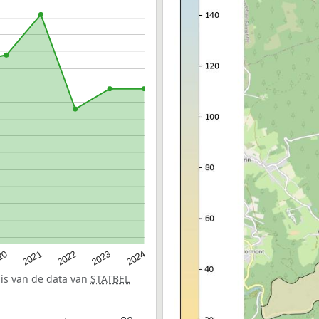
20
2022
2024
2021
2023
sis van de data van
STATBEL