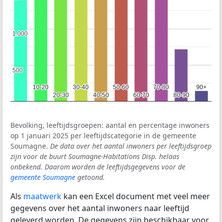
1.000
1.000
500
500
10-20
10-20
30-40
30-40
50-60
50-60
70-80
70-80
90+
90+
20-30
20-30
40-50
40-50
60-70
60-70
80-90
80-90
Bevolking, leeftijdsgroepen: aantal en percentage inwoners
op 1 januari 2025 per leeftijdscategorie in de gemeente
Soumagne.
De data over het aantal inwoners per leeftijdsgroep
zijn voor de buurt Soumagne-Habitations Disp. helaas
onbekend. Daarom worden de leeftijdsgegevens voor de
gemeente Soumagne
getoond.
Als
maatwerk
kan een Excel document met veel meer
gegevens over het aantal inwoners naar leeftijd
geleverd worden. De gegevens zijn beschikbaar voor