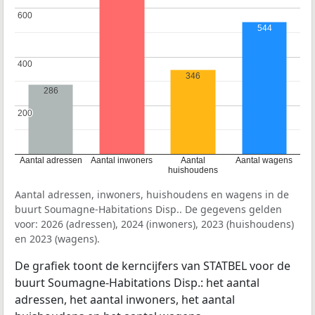
600
600
544
400
400
346
286
200
200
Aantal adressen
Aantal inwoners
Aantal
Aantal wagens
huishoudens
Aantal adressen, inwoners, huishoudens en wagens in de
buurt Soumagne-Habitations Disp.. De gegevens gelden
voor: 2026 (adressen), 2024 (inwoners), 2023 (huishoudens)
en 2023 (wagens).
De grafiek toont de kerncijfers van STATBEL voor de
buurt Soumagne-Habitations Disp.: het aantal
adressen, het aantal inwoners, het aantal