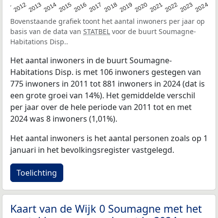
2020
2013
2019
2012
2018
2011
2024
2017
2023
2016
2022
2015
2021
2014
Bovenstaande grafiek toont het aantal inwoners per jaar op
basis van de data van
STATBEL
voor de buurt Soumagne-
Habitations Disp..
Het aantal inwoners in de buurt Soumagne-
Habitations Disp. is met 106 inwoners gestegen van
775 inwoners in 2011 tot 881 inwoners in 2024 (dat is
een grote groei van 14%). Het gemiddelde verschil
per jaar over de hele periode van 2011 tot en met
2024 was 8 inwoners (1,01%).
Het aantal inwoners is het aantal personen zoals op 1
januari in het bevolkingsregister vastgelegd.
Toelichting
Kaart van de Wijk 0 Soumagne met het