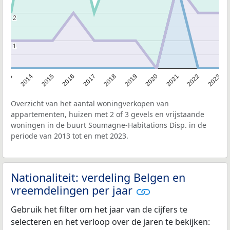
2
2
1
1
2013
2014
2015
2016
2017
2018
2019
2020
2021
2022
2023
Overzicht van het aantal woningverkopen van
appartementen, huizen met 2 of 3 gevels en vrijstaande
woningen in de buurt Soumagne-Habitations Disp. in de
periode van 2013 tot en met 2023.
Nationaliteit: verdeling Belgen en
vreemdelingen per jaar
Gebruik het filter om het jaar van de cijfers te
selecteren en het verloop over de jaren te bekijken: