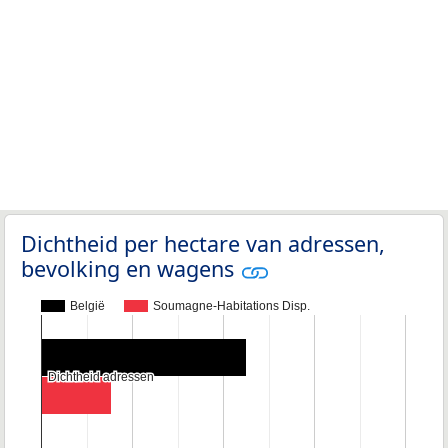
Dichtheid per hectare van adressen,
bevolking en wagens
België
Soumagne-Habitations Disp.
Dichtheid adressen
Dichtheid adressen