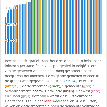
€30.000
€30.000
€20.000
€20.000
€10.000
€10.000
Bovenstaande grafiek toont het gemiddeld netto belastbaar
inkomen per aangifte in 2022 per gebied in België. Hierbij
zijn de gebieden van laag naar hoog gesorteerd op de
hoogte van het inkomen. De volgende gebieden worden in
de grafiek weergegeven: 37 buurten (
blauw
), 15 wijken
(
oranje
), 6 deelgemeenten (
groen
), 1 gemeente (
geel
), 1
arrondissement (
paars
), 1 provincie (
bruin
), 1 gewest (
roze
)
en 1 land (
grijs
). Bovendien wordt de buurt Soumagne-
Habitations Disp. in het
rood
weergegeven. Alle buurten,
wijken en deelgemeenten binnen de gemeente Soumagne