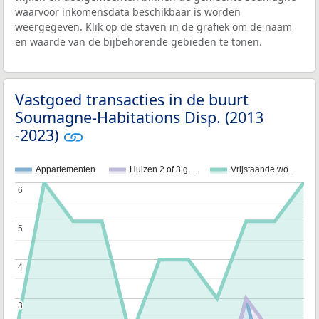
waarvoor inkomensdata beschikbaar is worden
weergegeven. Klik op de staven in de grafiek om de naam
en waarde van de bijbehorende gebieden te tonen.
Vastgoed transacties in de buurt
Soumagne-Habitations Disp. (2013
-2023)
Appartementen
Huizen 2 of 3 g…
Vrijstaande wo…
6
6
5
5
4
4
3
3