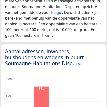
mate van concentratie van menselijke activiteiten" in
de buurt Soumagne-Habitations Disp. ten opzichte
van het gemiddelde voor
België
. De dichtheden zijn
berekend met behulp van de oppervlakte van het
gebied in hectare. Een oppervlakte van een hectare is
100 meter bij 100 meter, dat is 10.000 m² groot. Er
gaan 100 hectare in 1 km².
Aantal adressen, inwoners,
huishoudens en wagens in buurt
Soumagne-Habitations Disp.
1.000
1.000
881
800
800