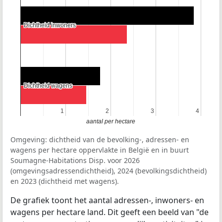
Dichtheid inwoners
Dichtheid inwoners
Dichtheid wagens
Dichtheid wagens
1
1
2
2
3
3
4
4
aantal per hectare
Omgeving: dichtheid van de bevolking-, adressen- en
wagens per hectare oppervlakte in België en in buurt
Soumagne-Habitations Disp. voor 2026
(omgevingsadressendichtheid), 2024 (bevolkingsdichtheid)
en 2023 (dichtheid met wagens).
De grafiek toont het aantal adressen-, inwoners- en
wagens per hectare land. Dit geeft een beeld van "de