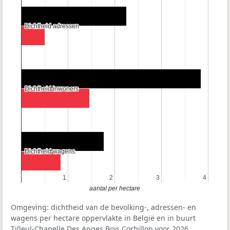
Dichtheid adressen
Dichtheid adressen
Dichtheid inwoners
Dichtheid inwoners
Dichtheid wagens
Dichtheid wagens
1
1
2
2
3
3
4
4
aantal per hectare
Omgeving: dichtheid van de bevolking-, adressen- en
wagens per hectare oppervlakte in België en in buurt
Tilleul-Chapelle Des Anges Bois Corbillon voor 2026