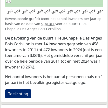
380
380
2020
2013
2019
2012
2018
2011
2024
2017
2023
2016
2022
2015
2021
2014
Bovenstaande grafiek toont het aantal inwoners per jaar op
basis van de data van
STATBEL
voor de buurt Tilleul-
Chapelle Des Anges Bois Corbillon.
De bevolking van de buurt Tilleul-Chapelle Des Anges
Bois Corbillon is met 14 inwoners gegroeid van 458
inwoners in 2011 tot 472 inwoners in 2024 (dat is een
toename van 3,06%). Het gemiddelde verschil per jaar
over de hele periode van 2011 tot en met 2024 was 1
inwoner (0,26%).
Het aantal inwoners is het aantal personen zoals op 1
januari in het bevolkingsregister vastgelegd.
Toelichting