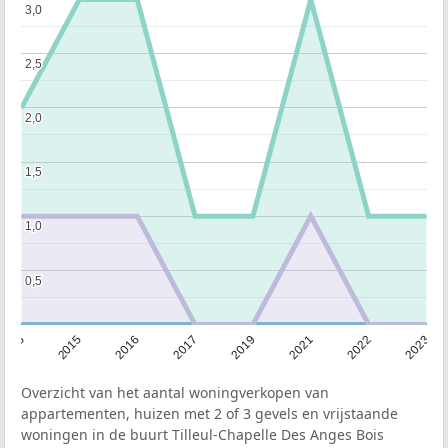
3,0
3,0
2,5
2,5
2,0
2,0
1,5
1,5
1,0
1,0
0,5
0,5
2013
2023
2022
2021
2019
2017
2016
2015
Overzicht van het aantal woningverkopen van
appartementen, huizen met 2 of 3 gevels en vrijstaande
woningen in de buurt Tilleul-Chapelle Des Anges Bois