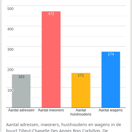
500
500
472
400
400
300
300
274
200
200
171
163
100
100
Aantal adressen
Aantal inwoners
Aantal
Aantal wagens
huishoudens
Aantal adressen, inwoners, huishoudens en wagens in de
buurt Tilleul-Chapelle Des Anges Bois Corbillon. De