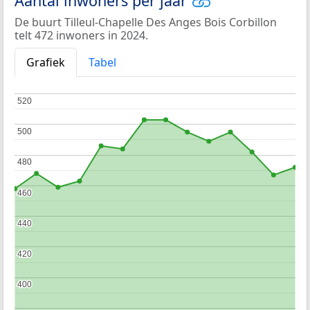
Aantal inwoners per jaar
De buurt Tilleul-Chapelle Des Anges Bois Corbillon
telt 472 inwoners in 2024.
Grafiek
Tabel
520
520
500
500
480
480
460
460
440
440
420
420
400
400