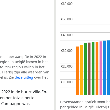
€60.000
€60.000
€50.000
€50.000
€40.000
€40.000
€30.000
€30.000
men per aangifte in 2022 in
gio's in België komen in het
€20.000
€20.000
e 25% regio's vallen in het
. Hierbij zijn alle waarden van
l is. Zie
deze uitleg
over het
€10.000
€10.000
2022 in de buurt Ville-En-
n het totale netto
Bovenstaande grafiek toont h
aye-Campagne was
per gebied in België. Hierbij