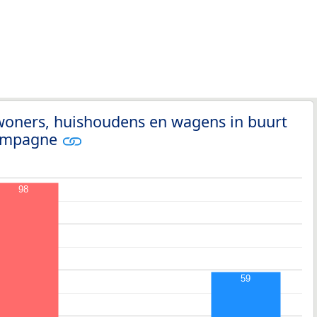
woners, huishoudens en wagens in buurt
Campagne
98
59