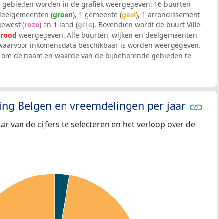
 gebieden worden in de grafiek weergegeven: 16 buurten
 deelgemeenten (
groen
), 1 gemeente (
geel
), 1 arrondissement
 gewest (
roze
) en 1 land (
grijs
). Bovendien wordt de buurt Ville-
t
rood
weergegeven. Alle buurten, wijken en deelgemeenten
waarvoor inkomensdata beschikbaar is worden weergegeven.
iek om de naam en waarde van de bijbehorende gebieden te
eling Belgen en vreemdelingen per jaar
aar van de cijfers te selecteren en het verloop over de