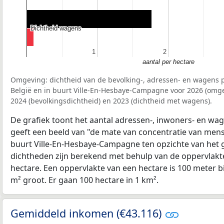
Dichtheid wagens
Dichtheid wagens
1
1
2
2
aantal per hectare
Omgeving: dichtheid van de bevolking-, adressen- en wagens p
België en in buurt Ville-En-Hesbaye-Campagne voor 2026 (omg
2024 (bevolkingsdichtheid) en 2023 (dichtheid met wagens).
De grafiek toont het aantal adressen-, inwoners- en wag
geeft een beeld van "de mate van concentratie van mensel
buurt Ville-En-Hesbaye-Campagne ten opzichte van het
dichtheden zijn berekend met behulp van de oppervlakte
hectare. Een oppervlakte van een hectare is 100 meter bij
m² groot. Er gaan 100 hectare in 1 km².
Gemiddeld inkomen (€43.116)