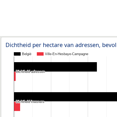
Dichtheid per hectare van adressen, bev
België
Ville-En-Hesbaye-Campagne
Dichtheid adressen
Dichtheid adressen
Dichtheid inwoners
Dichtheid inwoners