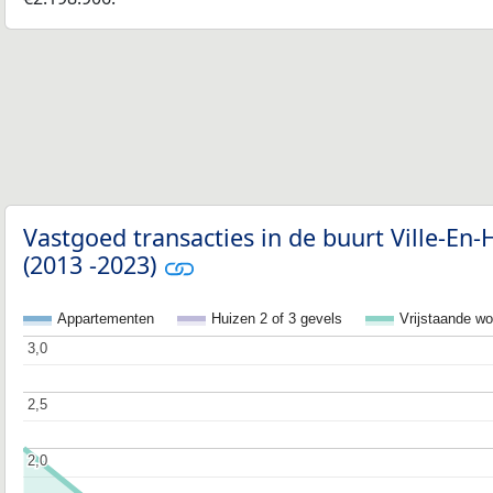
Vastgoed transacties in de buurt Ville-E
(2013 -2023)
Appartementen
Huizen 2 of 3 gevels
Vrijstaande w
3,0
3,0
2,5
2,5
2,0
2,0