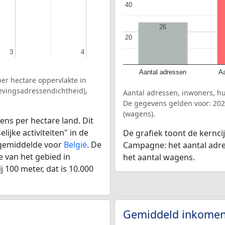
40
40
26
20
20
3
3
4
4
Aantal adressen
Aa
er hectare oppervlakte in
evingsadressendichtheid),
Aantal adressen, inwoners, h
De gegevens gelden voor: 202
(wagens).
ens per hectare land. Dit
ijke activiteiten" in de
De grafiek toont de kernci
 gemiddelde voor
België
. De
Campagne: het aantal adre
 van het gebied in
het aantal wagens.
 100 meter, dat is 10.000
Gemiddeld inkomen