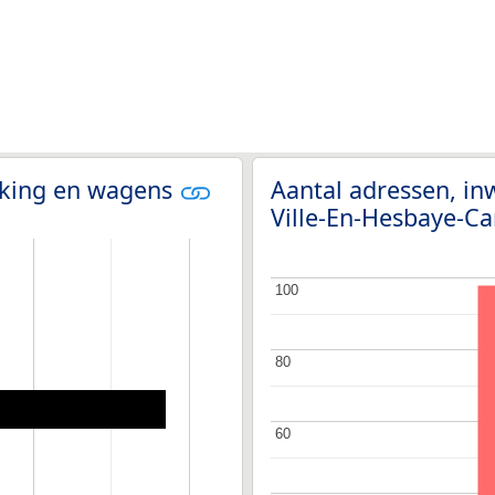
olking en wagens
Aantal adressen, in
Ville-En-Hesbaye-
100
100
80
80
60
60