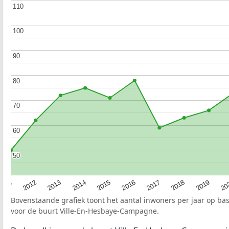
110
110
100
100
90
90
80
80
70
70
60
60
50
50
2015
20
2012
2017
2014
2019
2011
2016
2013
2018
Bovenstaande grafiek toont het aantal inwoners per jaar op ba
voor de buurt Ville-En-Hesbaye-Campagne.