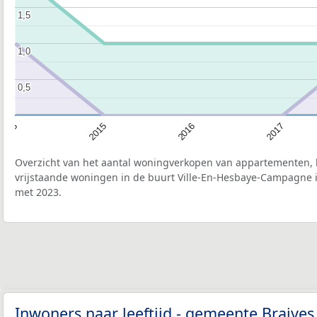
1,5
1,5
1,0
1,0
0,5
0,5
2015
2016
2017
2013
Overzicht van het aantal woningverkopen van appartementen, h
vrijstaande woningen in de buurt Ville-En-Hesbaye-Campagne i
met 2023.
Inwoners naar leeftijd - gemeente Braive