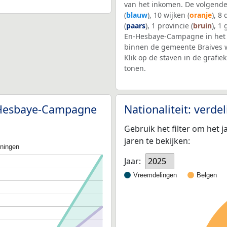
van het inkomen. De volgende
(
blauw
), 10 wijken (
oranje
), 8
(
paars
), 1 provincie (
bruin
), 1
En-Hesbaye-Campagne in he
binnen de gemeente Braives 
Klik op de staven in de graf
tonen.
n-Hesbaye-Campagne
Nationaliteit: verd
Gebruik het filter om het j
jaren te bekijken:
oningen
Jaar:
2025
Vreemdelingen
Belgen