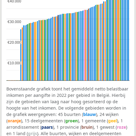
€40.000
€40.000
€30.000
€30.000
€20.000
€20.000
€10.000
€10.000
Bovenstaande grafiek toont het gemiddeld netto belastbaar
inkomen per aangifte in 2022 per gebied in België. Hierbij
zijn de gebieden van laag naar hoog gesorteerd op de
hoogte van het inkomen. De volgende gebieden worden in
de grafiek weergegeven: 45 buurten (
blauw
), 24 wijken
(
oranje
), 15 deelgemeenten (
groen
), 1 gemeente (
geel
), 1
arrondissement (
paars
), 1 provincie (
bruin
), 1 gewest (
roze
)
en 1 land (
grijs
). Alle buurten, wijken en deelgemeenten