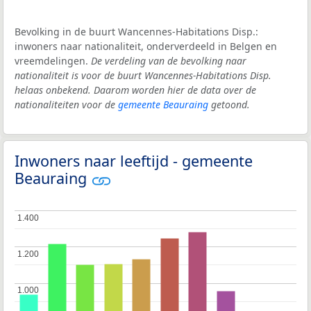
Bevolking in de buurt Wancennes-Habitations Disp.:
inwoners naar nationaliteit, onderverdeeld in Belgen en
vreemdelingen.
De verdeling van de bevolking naar
nationaliteit is voor de buurt Wancennes-Habitations Disp.
helaas onbekend. Daarom worden hier de data over de
nationaliteiten voor de
gemeente Beauraing
getoond.
Inwoners naar leeftijd - gemeente
Beauraing
1.400
1.400
1.200
1.200
1.000
1.000