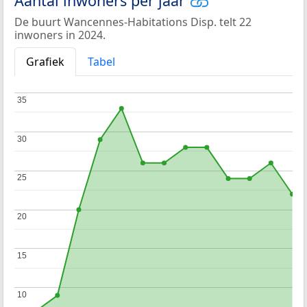
Aantal inwoners per jaar
De buurt Wancennes-Habitations Disp. telt 22
inwoners in 2024.
Grafiek
Tabel
35
35
30
30
25
25
20
20
15
15
10
10