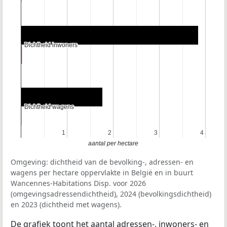
Dichtheid inwoners
Dichtheid inwoners
Dichtheid wagens
Dichtheid wagens
1
1
2
2
3
3
4
4
aantal per hectare
Omgeving: dichtheid van de bevolking-, adressen- en
wagens per hectare oppervlakte in België en in buurt
Wancennes-Habitations Disp. voor 2026
(omgevingsadressendichtheid), 2024 (bevolkingsdichtheid)
en 2023 (dichtheid met wagens).
De grafiek toont het aantal adressen-, inwoners- en