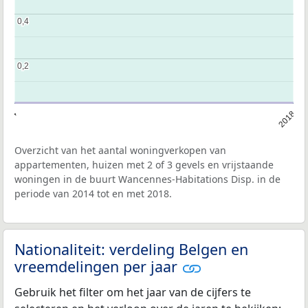
0,4
0,4
0,2
0,2
2014
2018
Overzicht van het aantal woningverkopen van
appartementen, huizen met 2 of 3 gevels en vrijstaande
woningen in de buurt Wancennes-Habitations Disp. in de
periode van 2014 tot en met 2018.
Nationaliteit: verdeling Belgen en
vreemdelingen per jaar
Gebruik het filter om het jaar van de cijfers te