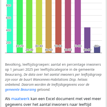
800
800
600
600
400
400
200
200
10-20
10-20
30-40
30-40
50-60
50-60
70-80
70-80
90+
90+
20-30
20-30
40-50
40-50
60-70
60-70
80-90
80-90
Bevolking, leeftijdsgroepen: aantal en percentage inwoners
op 1 januari 2025 per leeftijdscategorie in de gemeente
Beauraing.
De data over het aantal inwoners per leeftijdsgroep
zijn voor de buurt Wancennes-Habitations Disp. helaas
onbekend. Daarom worden de leeftijdsgegevens voor de
gemeente Beauraing
getoond.
Als
maatwerk
kan een Excel document met veel meer
gegevens over het aantal inwoners naar leeftijd