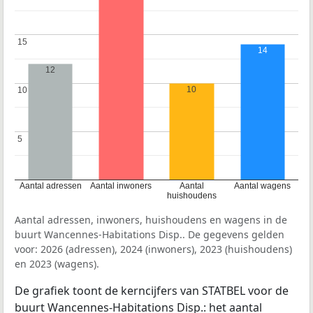
15
15
14
12
10
10
10
5
5
Aantal adressen
Aantal inwoners
Aantal
Aantal wagens
huishoudens
Aantal adressen, inwoners, huishoudens en wagens in de
buurt Wancennes-Habitations Disp.. De gegevens gelden
voor: 2026 (adressen), 2024 (inwoners), 2023 (huishoudens)
en 2023 (wagens).
De grafiek toont de kerncijfers van STATBEL voor de
buurt Wancennes-Habitations Disp.: het aantal