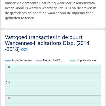
binnen de gemeente Beauraing waarvoor inkomensdata
beschikbaar is worden weergegeven. Klik op de staven in
de grafiek om de naam en waarde van de bijbehorende
gebieden te tonen.
Vastgoed transacties in de buurt
Wancennes-Habitations Disp. (2014
-2018)
Appartementen
Huizen 2 of 3 g…
Vrijstaande wo…
1,0
1,0
0,8
0,8
0,6
0,6