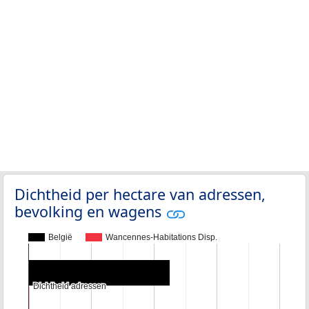
Dichtheid per hectare van adressen,
bevolking en wagens
België
Wancennes-Habitations Disp.
Dichtheid adressen
Dichtheid adressen