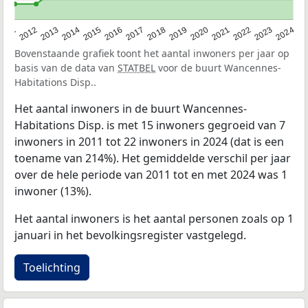
2020
2013
2019
2012
2018
2011
2024
2017
2023
2016
2022
2015
2021
2014
Bovenstaande grafiek toont het aantal inwoners per jaar op
basis van de data van
STATBEL
voor de buurt Wancennes-
Habitations Disp..
Het aantal inwoners in de buurt Wancennes-
Habitations Disp. is met 15 inwoners gegroeid van 7
inwoners in 2011 tot 22 inwoners in 2024 (dat is een
toename van 214%). Het gemiddelde verschil per jaar
over de hele periode van 2011 tot en met 2024 was 1
inwoner (13%).
Het aantal inwoners is het aantal personen zoals op 1
januari in het bevolkingsregister vastgelegd.
Toelichting