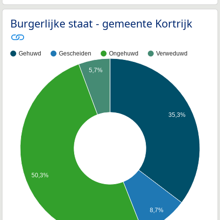
Burgerlijke staat - gemeente Kortrijk
Gehuwd
Gescheiden
Ongehuwd
Verweduwd
5,7%
35,3%
50,3%
8,7%