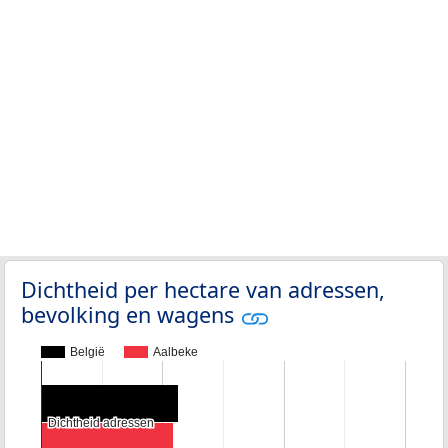
Dichtheid per hectare van adressen,
bevolking en wagens
België
Aalbeke
Dichtheid adressen
Dichtheid adressen