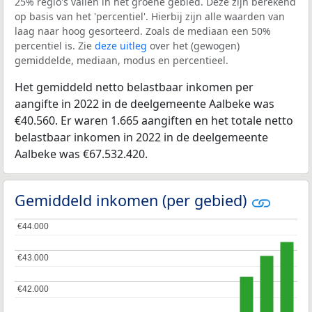
25% regio's vallen in het groene gebied. Deze zijn berekend
op basis van het 'percentiel'. Hierbij zijn alle waarden van
laag naar hoog gesorteerd. Zoals de mediaan een 50%
percentiel is. Zie
deze uitleg
over het (gewogen)
gemiddelde, mediaan, modus en percentieel.
Het gemiddeld netto belastbaar inkomen per
aangifte in 2022 in de deelgemeente Aalbeke was
€40.560. Er waren 1.665 aangiften en het totale netto
belastbaar inkomen in 2022 in de deelgemeente
Aalbeke was €67.532.420.
Gemiddeld inkomen (per gebied)
€44.000
€44.000
€43.000
€43.000
€42.000
€42.000