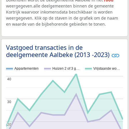
weergegeven.alle deelgemeenten binnen de gemeente
Kortrijk waarvoor inkomensdata beschikbaar is worden
weergegeven. Klik op de staven in de grafiek om de naam
en waarde van de bijbehorende gebieden te tonen.
Vastgoed transacties in de
deelgemeente Aalbeke (2013 -2023)
Appartementen
Huizen 2 of 3 g…
Vrijstaande wo…
40
40
30
30
20
20