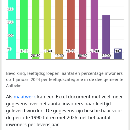
200
200
150
150
100
100
50
50
10-20
10-20
30-40
30-40
50-60
50-60
70-80
70-80
90+
90+
20-30
20-30
40-50
40-50
60-70
60-70
80-90
80-90
Bevolking, leeftijdsgroepen: aantal en percentage inwoners
op 1 januari 2024 per leeftijdscategorie in de deelgemeente
Aalbeke.
Als
maatwerk
kan een Excel document met veel meer
gegevens over het aantal inwoners naar leeftijd
geleverd worden. De gegevens zijn beschikbaar voor
de periode 1990 tot en met 2026 met het aantal
inwoners per levensjaar.