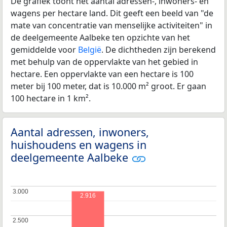
De grafiek toont het aantal adressen-, inwoners- en
wagens per hectare land. Dit geeft een beeld van "de
mate van concentratie van menselijke activiteiten" in
de deelgemeente Aalbeke ten opzichte van het
gemiddelde voor
België
. De dichtheden zijn berekend
met behulp van de oppervlakte van het gebied in
hectare. Een oppervlakte van een hectare is 100
meter bij 100 meter, dat is 10.000 m² groot. Er gaan
100 hectare in 1 km².
Aantal adressen, inwoners,
huishoudens en wagens in
deelgemeente Aalbeke
3.000
3.000
2.916
2.500
2.500