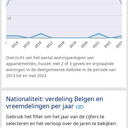
10
10
2013
2014
2015
2016
2017
2018
2019
2020
2021
2022
2023
Overzicht van het aantal woningverkopen van
appartementen, huizen met 2 of 3 gevels en vrijstaande
woningen in de deelgemeente Aalbeke in de periode van
2013 tot en met 2023.
Nationaliteit: verdeling Belgen en
vreemdelingen per jaar
Gebruik het filter om het jaar van de cijfers te
selecteren en het verloop over de jaren te bekijken: