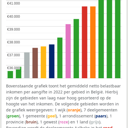
€41.000
€41.000
€40.000
€40.000
€39.000
€39.000
€38.000
€38.000
€37.000
€37.000
€36.000
€36.000
Bovenstaande grafiek toont het gemiddeld netto belastbaar
inkomen per aangifte in 2022 per gebied in België. Hierbij
zijn de gebieden van laag naar hoog gesorteerd op de
hoogte van het inkomen. De volgende gebieden worden in
de grafiek weergegeven: 1 wijk (
oranje
), 7 deelgemeenten
(
groen
), 1 gemeente (
geel
), 1 arrondissement (
paars
), 1
provincie (
bruin
), 1 gewest (
roze
) en 1 land (
grijs
).
Bovendien wordt de deelgemeente Aalbeke in het
rood