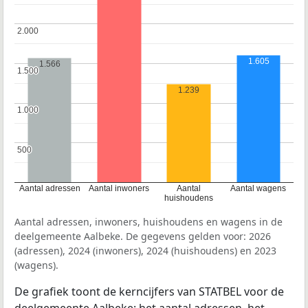
2.000
2.000
1.605
1.566
1.500
1.500
1.239
1.000
1.000
500
500
Aantal adressen
Aantal inwoners
Aantal
Aantal wagens
huishoudens
Aantal adressen, inwoners, huishoudens en wagens in de
deelgemeente Aalbeke. De gegevens gelden voor: 2026
(adressen), 2024 (inwoners), 2024 (huishoudens) en 2023
(wagens).
De grafiek toont de kerncijfers van STATBEL voor de