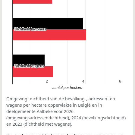
Dichtheid inwoners
Dichtheid inwoners
Dichtheid wagens
Dichtheid wagens
2
2
4
4
6
6
aantal per hectare
Omgeving: dichtheid van de bevolking-, adressen- en
wagens per hectare oppervlakte in België en in
deelgemeente Aalbeke voor 2026
(omgevingsadressendichtheid), 2024 (bevolkingsdichtheid)
en 2023 (dichtheid met wagens).