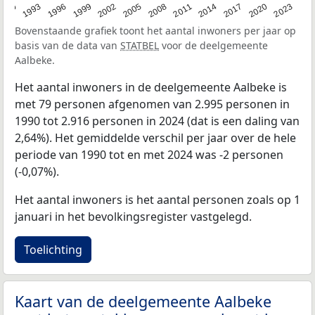
2023
1990
1993
1996
1999
2002
2005
2008
2011
2014
2017
2020
Bovenstaande grafiek toont het aantal inwoners per jaar op
basis van de data van
STATBEL
voor de deelgemeente
Aalbeke.
Het aantal inwoners in de deelgemeente Aalbeke is
met 79 personen afgenomen van 2.995 personen in
1990 tot 2.916 personen in 2024 (dat is een daling van
2,64%). Het gemiddelde verschil per jaar over de hele
periode van 1990 tot en met 2024 was -2 personen
(-0,07%).
Het aantal inwoners is het aantal personen zoals op 1
januari in het bevolkingsregister vastgelegd.
Toelichting
Kaart van de deelgemeente Aalbeke