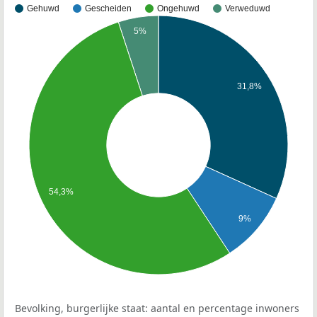
Gehuwd
Gescheiden
Ongehuwd
Verweduwd
5%
31,8%
54,3%
9%
Bevolking, burgerlijke staat: aantal en percentage inwoners