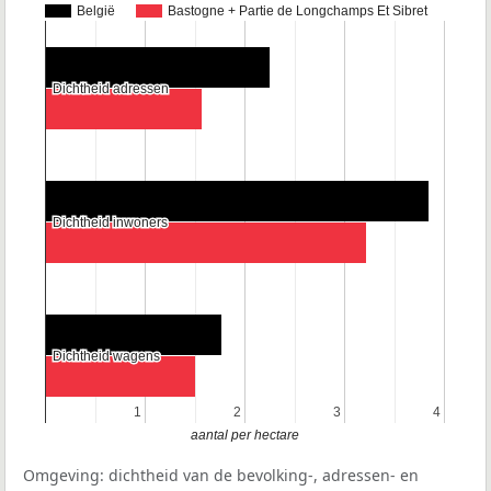
België
Bastogne + Partie de Longchamps Et Sibret
Dichtheid adressen
Dichtheid adressen
Dichtheid inwoners
Dichtheid inwoners
Dichtheid wagens
Dichtheid wagens
1
1
2
2
3
3
4
4
aantal per hectare
Omgeving: dichtheid van de bevolking-, adressen- en