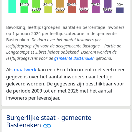
10-20
10-20
30-40
30-40
50-60
50-60
70-80
70-80
90+
90+
20-30
20-30
40-50
40-50
60-70
60-70
80-90
80-90
Bevolking, leeftijdsgroepen: aantal en percentage inwoners
op 1 januari 2024 per leeftijdscategorie in de gemeente
Bastenaken.
De data over het aantal inwoners per
leeftijdsgroep zijn voor de deelgemeente Bastogne + Partie de
Longchamps Et Sibret helaas onbekend. Daarom worden de
leeftijdsgegevens voor de
gemeente Bastenaken
getoond.
Als
maatwerk
kan een Excel document met veel meer
gegevens over het aantal inwoners naar leeftijd
geleverd worden. De gegevens zijn beschikbaar voor
de periode 2009 tot en met 2026 met het aantal
inwoners per levensjaar.
Burgerlijke staat - gemeente
Bastenaken