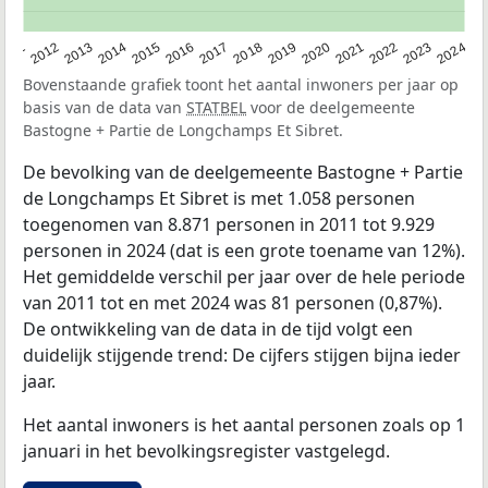
2020
2013
2019
2012
2018
2011
2024
2017
2023
2016
2022
2015
2021
2014
Bovenstaande grafiek toont het aantal inwoners per jaar op
basis van de data van
STATBEL
voor de deelgemeente
Bastogne + Partie de Longchamps Et Sibret.
De bevolking van de deelgemeente Bastogne + Partie
de Longchamps Et Sibret is met 1.058 personen
toegenomen van 8.871 personen in 2011 tot 9.929
personen in 2024 (dat is een grote toename van 12%).
Het gemiddelde verschil per jaar over de hele periode
van 2011 tot en met 2024 was 81 personen (0,87%).
De ontwikkeling van de data in de tijd volgt een
duidelijk stijgende trend: De cijfers stijgen bijna ieder
jaar.
Het aantal inwoners is het aantal personen zoals op 1
januari in het bevolkingsregister vastgelegd.