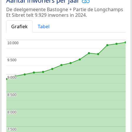
Aantal inwoners per jaar
De deelgemeente Bastogne + Partie de Longchamps
Et Sibret telt 9.929 inwoners in 2024.
Grafiek
Tabel
10.000
10.000
9.500
9.500
9.000
9.000
8.500
8.500
8.000
8.000
7.500
7.500