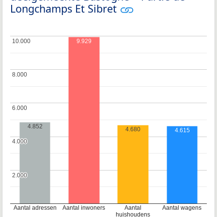
Longchamps Et Sibret
10.000
10.000
9.929
8.000
8.000
6.000
6.000
4.852
4.680
4.615
4.000
4.000
2.000
2.000
Aantal adressen
Aantal inwoners
Aantal
Aantal wagens
huishoudens