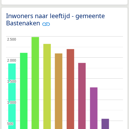
Inwoners naar leeftijd - gemeente
Bastenaken
2.500
2.500
2.000
2.000
1.500
1.500
1.000
1.000
500
500