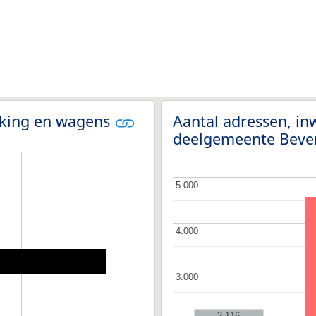
olking en wagens
Aantal adressen, i
deelgemeente Beve
5.000
5.000
4.000
4.000
3.000
3.000
2.116