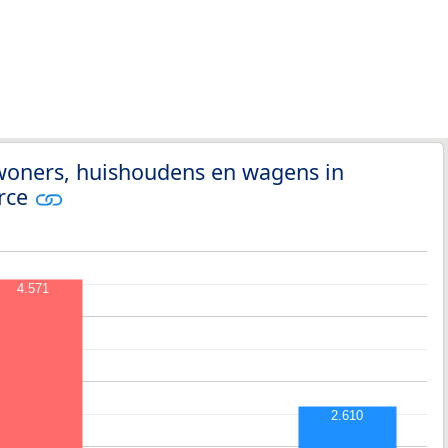
nwoners, huishoudens en wagens in
rce
4.571
2.610