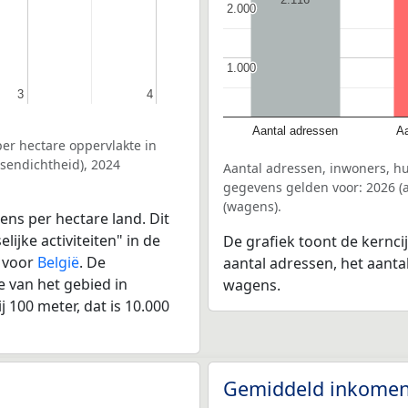
2.000
2.000
1.000
1.000
3
3
4
4
Aantal adressen
Aa
er hectare oppervlakte in
sendichtheid), 2024
Aantal adressen, inwoners, 
gegevens gelden voor: 2026 (a
(wagens).
ens per hectare land. Dit
ijke activiteiten" in de
De grafiek toont de kernc
 voor
België
. De
aantal adressen, het aanta
 van het gebied in
wagens.
 100 meter, dat is 10.000
Gemiddeld inkomen