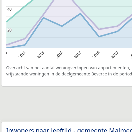
40
40
20
20
2015
2
2017
2014
2019
2016
2013
2018
Overzicht van het aantal woningverkopen van appartementen, h
vrijstaande woningen in de deelgemeente Beverce in de period
Inwoners naar leeftijd - gemeente Malm