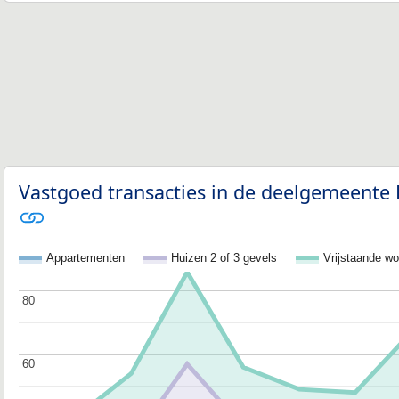
Vastgoed transacties in de deelgemeente 
Appartementen
Huizen 2 of 3 gevels
Vrijstaande w
80
80
60
60