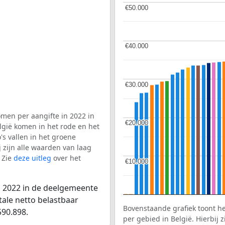
€50.000
€50.000
€40.000
€40.000
€30.000
€30.000
men per aangifte in 2022 in
€20.000
€20.000
lgië komen in het rode en het
s vallen in het groene
j zijn alle waarden van laag
 Zie
deze uitleg
over het
€10.000
€10.000
n 2022 in de deelgemeente
tale netto belastbaar
Bovenstaande grafiek toont h
90.898.
per gebied in België. Hierbij