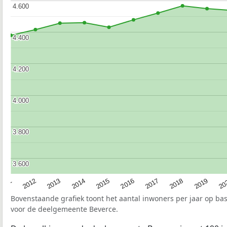
4.600
4.600
4.400
4.400
4.200
4.200
4.000
4.000
3.800
3.800
3.600
3.600
2015
20
2012
2017
2014
2019
2011
2016
2013
2018
Bovenstaande grafiek toont het aantal inwoners per jaar op ba
voor de deelgemeente Beverce.