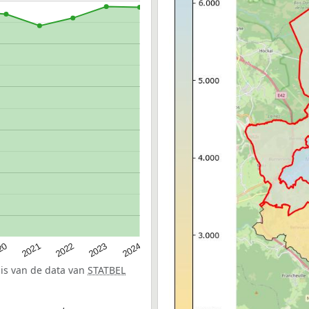
20
2022
2024
2021
2023
sis van de data van
STATBEL