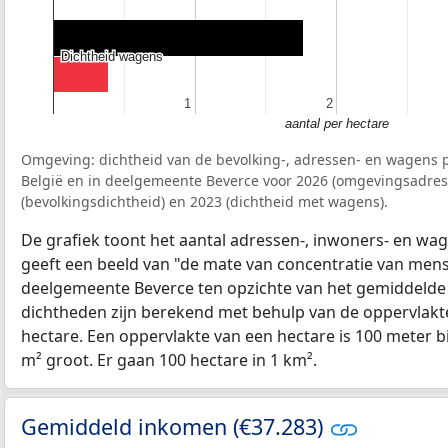
Dichtheid wagens
Dichtheid wagens
1
1
2
2
aantal per hectare
Omgeving: dichtheid van de bevolking-, adressen- en wagens p
België en in deelgemeente Beverce voor 2026 (omgevingsadres
(bevolkingsdichtheid) en 2023 (dichtheid met wagens).
De grafiek toont het aantal adressen-, inwoners- en wag
geeft een beeld van "de mate van concentratie van mensel
deelgemeente Beverce ten opzichte van het gemiddelde
dichtheden zijn berekend met behulp van de oppervlakte
hectare. Een oppervlakte van een hectare is 100 meter bij
m² groot. Er gaan 100 hectare in 1 km².
Gemiddeld inkomen (€37.283)