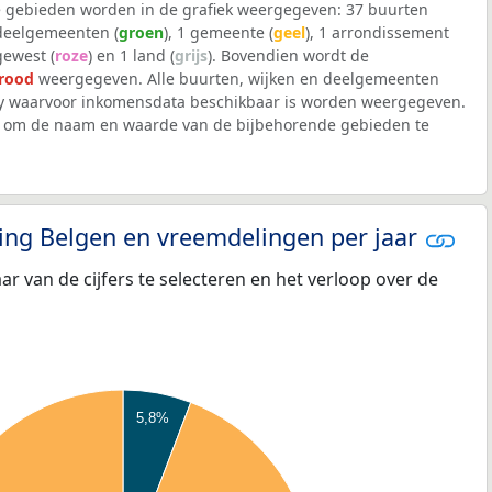
 gebieden worden in de grafiek weergegeven: 37 buurten
 deelgemeenten (
groen
), 1 gemeente (
geel
), 1 arrondissement
 gewest (
roze
) en 1 land (
grijs
). Bovendien wordt de
rood
weergegeven. Alle buurten, wijken en deelgemeenten
 waarvoor inkomensdata beschikbaar is worden weergegeven.
iek om de naam en waarde van de bijbehorende gebieden te
eling Belgen en vreemdelingen per jaar
aar van de cijfers te selecteren en het verloop over de
5,8%