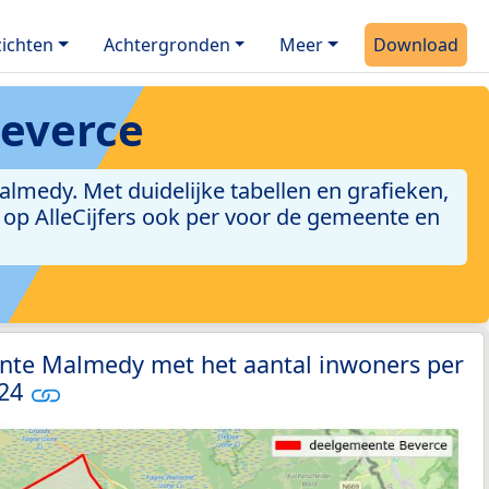
ichten
Achtergronden
Meer
Download
everce
medy. Met duidelijke tabellen en grafieken,
jn op AlleCijfers ook per voor de gemeente en
nte Malmedy met het aantal inwoners per
024