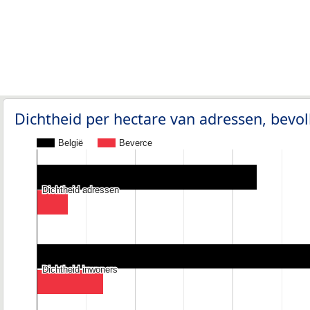
Dichtheid per hectare van adressen, bev
België
Beverce
Dichtheid adressen
Dichtheid adressen
Dichtheid inwoners
Dichtheid inwoners