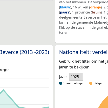
van het inkomen. De volgende
(
blauw
), 16 wijken (
oranje
), 2
(
paars
), 1 provincie (
bruin
), 1
deelgemeente Beverce in het
binnen de gemeente Malmedy
Klik op de staven in de graf
tonen.
Beverce (2013 -2023)
Nationaliteit: verd
Gebruik het filter om het j
jaren te bekijken:
oningen
Jaar:
2025
Vreemdelingen
Belgen