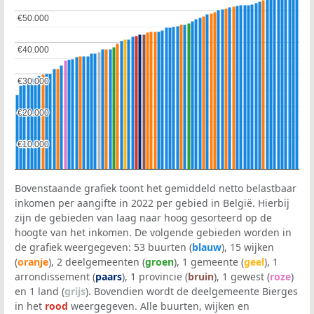
€50.000
€50.000
€40.000
€40.000
€30.000
€30.000
€20.000
€20.000
€10.000
€10.000
Bovenstaande grafiek toont het gemiddeld netto belastbaar
inkomen per aangifte in 2022 per gebied in België. Hierbij
zijn de gebieden van laag naar hoog gesorteerd op de
hoogte van het inkomen. De volgende gebieden worden in
de grafiek weergegeven: 53 buurten (
blauw
), 15 wijken
(
oranje
), 2 deelgemeenten (
groen
), 1 gemeente (
geel
), 1
arrondissement (
paars
), 1 provincie (
bruin
), 1 gewest (
roze
)
en 1 land (
grijs
). Bovendien wordt de deelgemeente Bierges
in het
rood
weergegeven. Alle buurten, wijken en