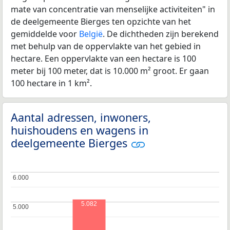
mate van concentratie van menselijke activiteiten" in
de deelgemeente Bierges ten opzichte van het
gemiddelde voor
België
. De dichtheden zijn berekend
met behulp van de oppervlakte van het gebied in
hectare. Een oppervlakte van een hectare is 100
meter bij 100 meter, dat is 10.000 m² groot. Er gaan
100 hectare in 1 km².
Aantal adressen, inwoners,
huishoudens en wagens in
deelgemeente Bierges
6.000
6.000
5.082
5.000
5.000