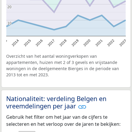
20
20
10
10
2013
2014
2015
2016
2017
2018
2019
2020
2021
2022
2023
Overzicht van het aantal woningverkopen van
appartementen, huizen met 2 of 3 gevels en vrijstaande
woningen in de deelgemeente Bierges in de periode van
2013 tot en met 2023.
Nationaliteit: verdeling Belgen en
vreemdelingen per jaar
Gebruik het filter om het jaar van de cijfers te
selecteren en het verloop over de jaren te bekijken: