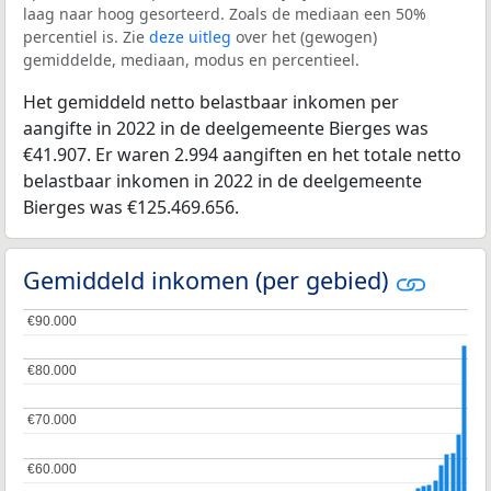
laag naar hoog gesorteerd. Zoals de mediaan een 50%
percentiel is. Zie
deze uitleg
over het (gewogen)
gemiddelde, mediaan, modus en percentieel.
Het gemiddeld netto belastbaar inkomen per
aangifte in 2022 in de deelgemeente Bierges was
€41.907. Er waren 2.994 aangiften en het totale netto
belastbaar inkomen in 2022 in de deelgemeente
Bierges was €125.469.656.
Gemiddeld inkomen (per gebied)
€90.000
€90.000
€80.000
€80.000
€70.000
€70.000
€60.000
€60.000