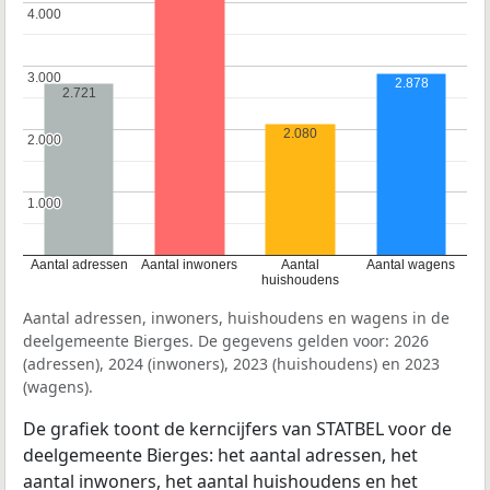
4.000
4.000
3.000
3.000
2.878
2.721
2.080
2.000
2.000
1.000
1.000
Aantal adressen
Aantal inwoners
Aantal
Aantal wagens
huishoudens
Aantal adressen, inwoners, huishoudens en wagens in de
deelgemeente Bierges. De gegevens gelden voor: 2026
(adressen), 2024 (inwoners), 2023 (huishoudens) en 2023
(wagens).
De grafiek toont de kerncijfers van STATBEL voor de
deelgemeente Bierges: het aantal adressen, het
aantal inwoners, het aantal huishoudens en het