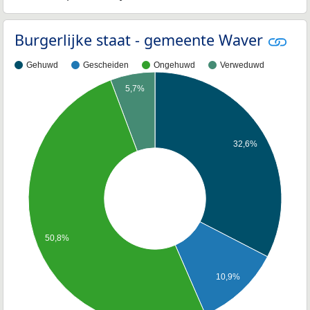
Burgerlijke staat - gemeente Waver
Gehuwd
Gescheiden
Ongehuwd
Verweduwd
5,7%
32,6%
50,8%
10,9%