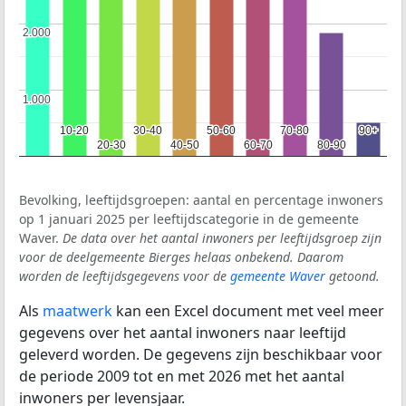
2.000
2.000
1.000
1.000
10-20
10-20
30-40
30-40
50-60
50-60
70-80
70-80
90+
90+
20-30
20-30
40-50
40-50
60-70
60-70
80-90
80-90
Bevolking, leeftijdsgroepen: aantal en percentage inwoners
op 1 januari 2025 per leeftijdscategorie in de gemeente
Waver.
De data over het aantal inwoners per leeftijdsgroep zijn
voor de deelgemeente Bierges helaas onbekend. Daarom
worden de leeftijdsgegevens voor de
gemeente Waver
getoond.
Als
maatwerk
kan een Excel document met veel meer
gegevens over het aantal inwoners naar leeftijd
geleverd worden. De gegevens zijn beschikbaar voor
de periode 2009 tot en met 2026 met het aantal
inwoners per levensjaar.