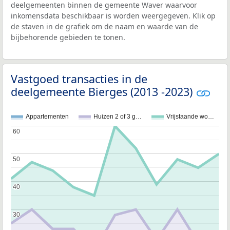
deelgemeenten binnen de gemeente Waver waarvoor
inkomensdata beschikbaar is worden weergegeven. Klik op
de staven in de grafiek om de naam en waarde van de
bijbehorende gebieden te tonen.
Vastgoed transacties in de
deelgemeente Bierges (2013 -2023)
Appartementen
Huizen 2 of 3 g…
Vrijstaande wo…
60
60
50
50
40
40
30
30