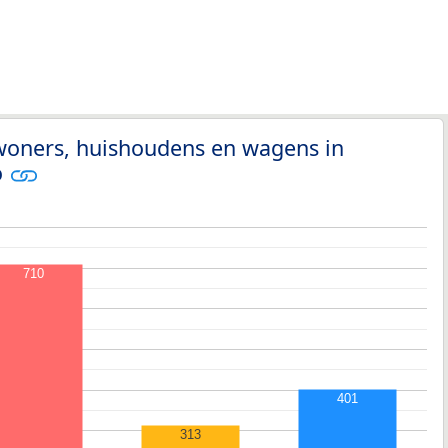
nwoners, huishoudens en wagens in
o
710
401
313