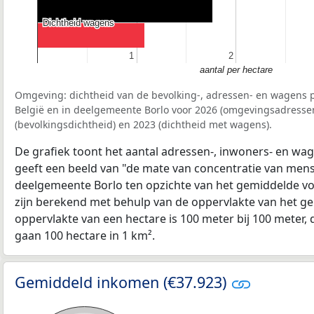
Dichtheid wagens
Dichtheid wagens
1
1
2
2
aantal per hectare
Omgeving: dichtheid van de bevolking-, adressen- en wagens p
België en in deelgemeente Borlo voor 2026 (omgevingsadresse
(bevolkingsdichtheid) en 2023 (dichtheid met wagens).
De grafiek toont het aantal adressen-, inwoners- en wag
geeft een beeld van "de mate van concentratie van mensel
deelgemeente Borlo ten opzichte van het gemiddelde v
zijn berekend met behulp van de oppervlakte van het ge
oppervlakte van een hectare is 100 meter bij 100 meter, d
gaan 100 hectare in 1 km².
Gemiddeld inkomen (€37.923)