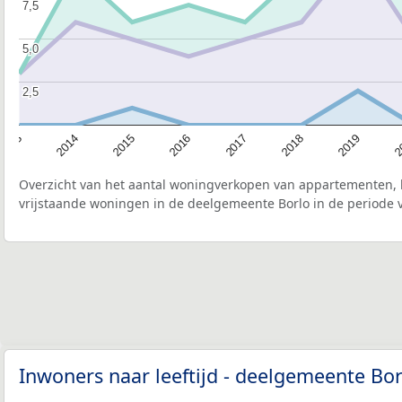
7,5
7,5
5,0
5,0
2,5
2,5
2015
2
2017
2014
2019
2016
2013
2018
Overzicht van het aantal woningverkopen van appartementen, h
vrijstaande woningen in de deelgemeente Borlo in de periode v
Inwoners naar leeftijd - deelgemeente Bo