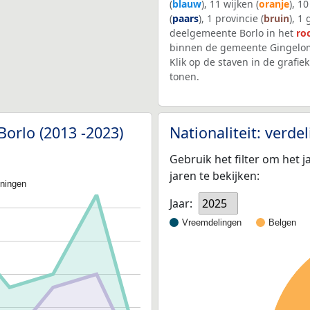
(
blauw
), 11 wijken (
oranje
), 1
(
paars
), 1 provincie (
bruin
), 1
deelgemeente Borlo in het
ro
binnen de gemeente Gingelom
Klik op de staven in de graf
tonen.
Borlo (2013 -2023)
Nationaliteit: verd
Gebruik het filter om het j
jaren te bekijken:
oningen
Jaar:
2025
Vreemdelingen
Belgen