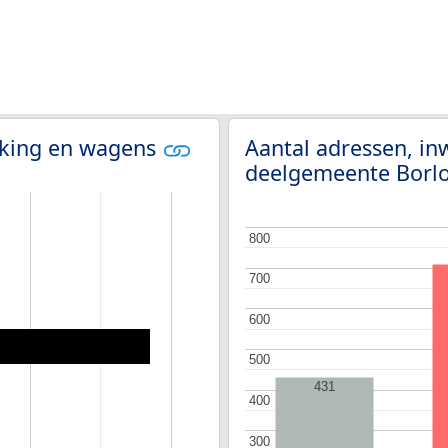
olking en wagens
Aantal adressen, i
deelgemeente Borl
800
800
700
700
600
600
500
500
431
400
400
300
300