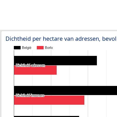
Dichtheid per hectare van adressen, bev
België
Borlo
Dichtheid adressen
Dichtheid adressen
Dichtheid inwoners
Dichtheid inwoners