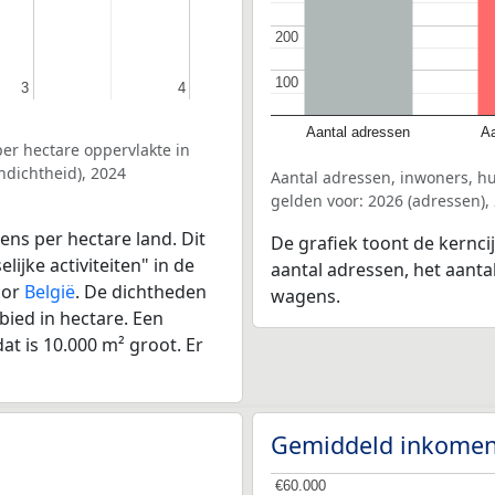
200
200
100
100
3
3
4
4
Aantal adressen
Aa
er hectare oppervlakte in
ndichtheid), 2024
Aantal adressen, inwoners, 
gelden voor: 2026 (adressen),
ens per hectare land. Dit
De grafiek toont de kernci
ijke activiteiten" in de
aantal adressen, het aanta
oor
België
. De dichtheden
wagens.
bied in hectare. Een
at is 10.000 m² groot. Er
Gemiddeld inkomen
€60.000
€60.000