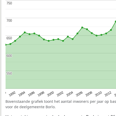
750
750
700
700
650
650
600
600
550
550
1990
1992
1994
1996
1998
2000
2002
2004
2006
2008
2010
2012
2
Bovenstaande grafiek toont het aantal inwoners per jaar op ba
voor de deelgemeente Borlo.