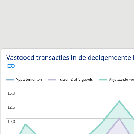
Vastgoed transacties in de deelgemeente 
Appartementen
Huizen 2 of 3 gevels
Vrijstaande w
15,0
15,0
12,5
12,5
10,0
10,0