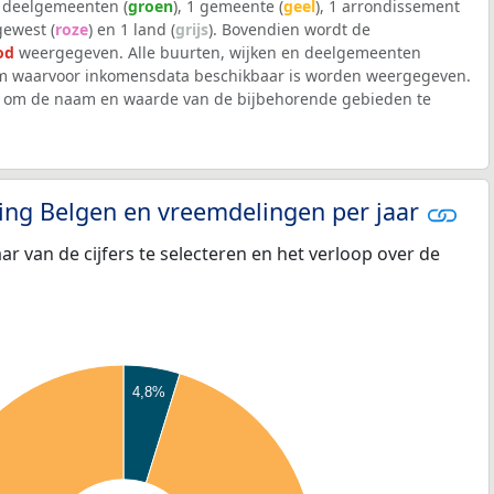
0 deelgemeenten (
groen
), 1 gemeente (
geel
), 1 arrondissement
 gewest (
roze
) en 1 land (
grijs
). Bovendien wordt de
od
weergegeven. Alle buurten, wijken en deelgemeenten
 waarvoor inkomensdata beschikbaar is worden weergegeven.
iek om de naam en waarde van de bijbehorende gebieden te
eling Belgen en vreemdelingen per jaar
aar van de cijfers te selecteren en het verloop over de
4,8%