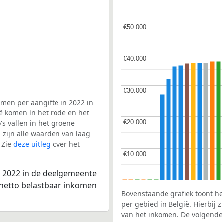
€50.000
€50.000
€40.000
€40.000
€30.000
€30.000
men per aangifte in 2022 in
ë komen in het rode en het
€20.000
€20.000
s vallen in het groene
j zijn alle waarden van laag
 Zie
deze uitleg
over het
€10.000
€10.000
n 2022 in de deelgemeente
e netto belastbaar inkomen
Bovenstaande grafiek toont h
per gebied in België. Hierbij
van het inkomen. De volgende