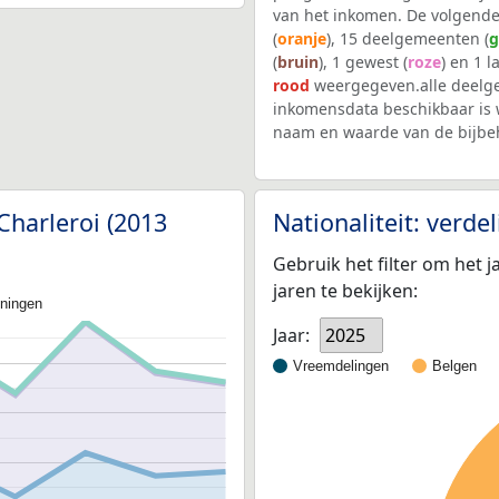
van het inkomen. De volgende
(
oranje
), 15 deelgemeenten (
g
(
bruin
), 1 gewest (
roze
) en 1 l
rood
weergegeven.alle deelg
inkomensdata beschikbaar is 
naam en waarde van de bijbe
Charleroi (2013
Nationaliteit: verd
Gebruik het filter om het j
jaren te bekijken:
oningen
Jaar:
2025
Vreemdelingen
Belgen