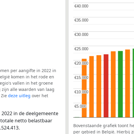
€40.000
€40.000
€35.000
€35.000
€30.000
€30.000
€25.000
€25.000
€20.000
€20.000
men per aangifte in 2022 in
elgië komen in het rode en
€15.000
€15.000
gio's vallen in het groene
j zijn alle waarden van laag
€10.000
€10.000
 Zie
deze uitleg
over het
€5.000
€5.000
n 2022 in de deelgemeente
totale netto belastbaar
Bovenstaande grafiek toont h
.524.413.
per gebied in België. Hierbij