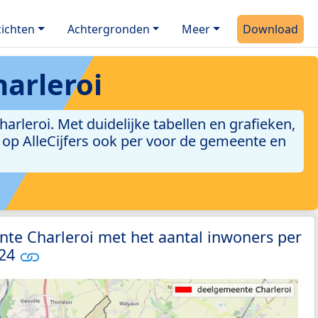
ichten
Achtergronden
Meer
Download
arleroi
leroi. Met duidelijke tabellen en grafieken,
jn op AlleCijfers ook per voor de gemeente en
te Charleroi met het aantal inwoners per
024