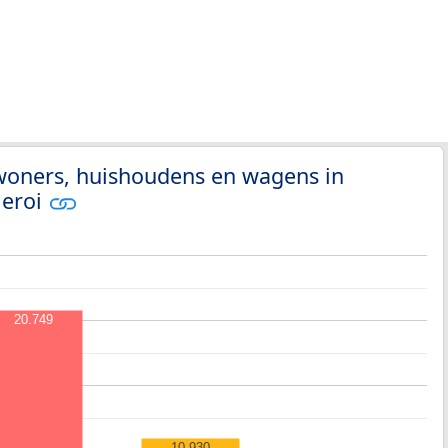
nwoners, huishoudens en wagens in
leroi
20.749
10.930