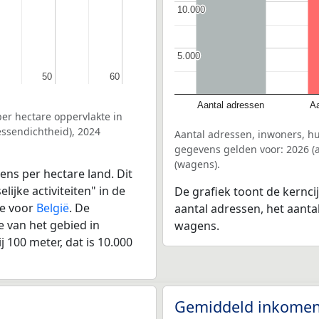
10.000
10.000
5.000
5.000
50
50
60
60
Aantal adressen
Aa
er hectare oppervlakte in
ssendichtheid), 2024
Aantal adressen, inwoners, h
gegevens gelden voor: 2026 (a
(wagens).
ens per hectare land. Dit
ijke activiteiten" in de
De grafiek toont de kernci
de voor
België
. De
aantal adressen, het aanta
 van het gebied in
wagens.
 100 meter, dat is 10.000
Gemiddeld inkomen