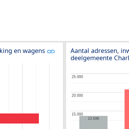
olking en wagens
Aantal adressen, i
deelgemeente Char
25.000
25.000
20.000
20.000
15.000
15.000
13.698