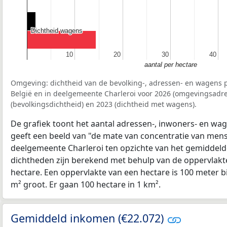
Dichtheid wagens
Dichtheid wagens
10
10
20
20
30
30
40
40
aantal per hectare
Omgeving: dichtheid van de bevolking-, adressen- en wagens p
België en in deelgemeente Charleroi voor 2026 (omgevingsadre
(bevolkingsdichtheid) en 2023 (dichtheid met wagens).
De grafiek toont het aantal adressen-, inwoners- en wag
geeft een beeld van "de mate van concentratie van mensel
deelgemeente Charleroi ten opzichte van het gemiddel
dichtheden zijn berekend met behulp van de oppervlakte
hectare. Een oppervlakte van een hectare is 100 meter bij
m² groot. Er gaan 100 hectare in 1 km².
Gemiddeld inkomen (€22.072)