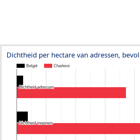
Dichtheid per hectare van adressen, bev
België
Charleroi
Dichtheid adressen
Dichtheid adressen
Dichtheid inwoners
Dichtheid inwoners