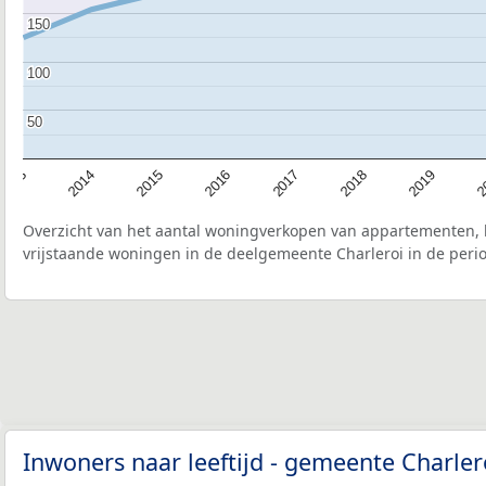
150
150
100
100
50
50
2015
2
2017
2014
2019
2016
2013
2018
Overzicht van het aantal woningverkopen van appartementen, h
vrijstaande woningen in de deelgemeente Charleroi in de perio
Inwoners naar leeftijd - gemeente Charle