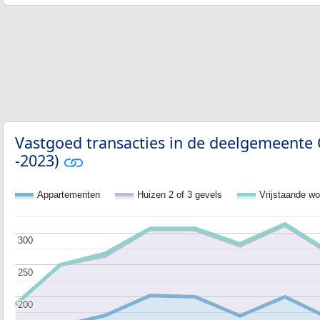
Vastgoed transacties in de deelgemeente 
-2023)
Appartementen
Huizen 2 of 3 gevels
Vrijstaande w
300
300
250
250
200
200