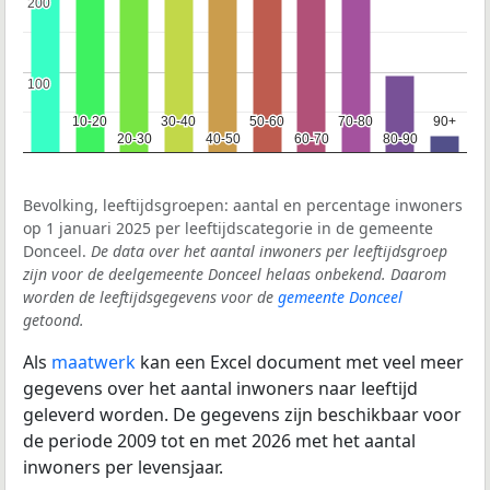
200
200
100
100
10-20
10-20
30-40
30-40
50-60
50-60
70-80
70-80
90+
90+
20-30
20-30
40-50
40-50
60-70
60-70
80-90
80-90
Bevolking, leeftijdsgroepen: aantal en percentage inwoners
op 1 januari 2025 per leeftijdscategorie in de gemeente
Donceel.
De data over het aantal inwoners per leeftijdsgroep
zijn voor de deelgemeente Donceel helaas onbekend. Daarom
worden de leeftijdsgegevens voor de
gemeente Donceel
getoond.
Als
maatwerk
kan een Excel document met veel meer
gegevens over het aantal inwoners naar leeftijd
geleverd worden. De gegevens zijn beschikbaar voor
de periode 2009 tot en met 2026 met het aantal
inwoners per levensjaar.