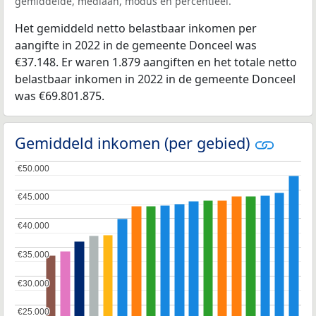
gemiddelde, mediaan, modus en percentieel.
Het gemiddeld netto belastbaar inkomen per
aangifte in 2022 in de gemeente Donceel was
€37.148. Er waren 1.879 aangiften en het totale netto
belastbaar inkomen in 2022 in de gemeente Donceel
was €69.801.875.
Gemiddeld inkomen (per gebied)
€50.000
€50.000
€45.000
€45.000
€40.000
€40.000
€35.000
€35.000
€30.000
€30.000
€25.000
€25.000