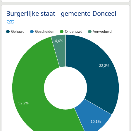
Burgerlijke staat - gemeente Donceel
Gehuwd
Gescheiden
Ongehuwd
Verweduwd
4,4%
33,3%
52,2%
10,1%