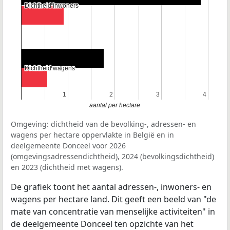
Dichtheid inwoners
Dichtheid inwoners
Dichtheid wagens
Dichtheid wagens
1
1
2
2
3
3
4
4
aantal per hectare
Omgeving: dichtheid van de bevolking-, adressen- en
wagens per hectare oppervlakte in België en in
deelgemeente Donceel voor 2026
(omgevingsadressendichtheid), 2024 (bevolkingsdichtheid)
en 2023 (dichtheid met wagens).
De grafiek toont het aantal adressen-, inwoners- en
wagens per hectare land. Dit geeft een beeld van "de
mate van concentratie van menselijke activiteiten" in
de deelgemeente Donceel ten opzichte van het