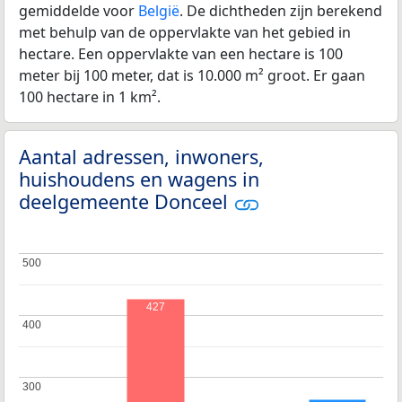
gemiddelde voor
België
. De dichtheden zijn berekend
met behulp van de oppervlakte van het gebied in
hectare. Een oppervlakte van een hectare is 100
meter bij 100 meter, dat is 10.000 m² groot. Er gaan
100 hectare in 1 km².
Aantal adressen, inwoners,
huishoudens en wagens in
deelgemeente Donceel
500
500
427
400
400
300
300