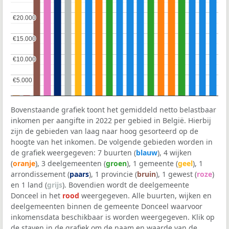
€20.000
€20.000
€15.000
€15.000
€10.000
€10.000
€5.000
€5.000
Bovenstaande grafiek toont het gemiddeld netto belastbaar
inkomen per aangifte in 2022 per gebied in België. Hierbij
zijn de gebieden van laag naar hoog gesorteerd op de
hoogte van het inkomen. De volgende gebieden worden in
de grafiek weergegeven: 7 buurten (
blauw
), 4 wijken
(
oranje
), 3 deelgemeenten (
groen
), 1 gemeente (
geel
), 1
arrondissement (
paars
), 1 provincie (
bruin
), 1 gewest (
roze
)
en 1 land (
grijs
). Bovendien wordt de deelgemeente
Donceel in het
rood
weergegeven. Alle buurten, wijken en
deelgemeenten binnen de gemeente Donceel waarvoor
inkomensdata beschikbaar is worden weergegeven. Klik op
de staven in de grafiek om de naam en waarde van de