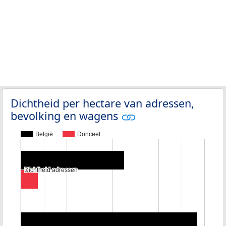
Dichtheid per hectare van adressen,
bevolking en wagens
België
Donceel
Dichtheid adressen
Dichtheid adressen