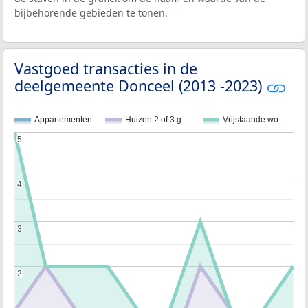
bijbehorende gebieden te tonen.
Vastgoed transacties in de
deelgemeente Donceel (2013 -2023)
Appartementen
Huizen 2 of 3 g…
Vrijstaande wo…
5
5
4
4
3
3
2
2