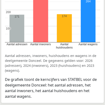
264
200
200
174
171
100
100
Aantal adressen
Aantal inwoners
Aantal
Aantal wagens
huishoudens
Aantal adressen, inwoners, huishoudens en wagens in de
deelgemeente Donceel. De gegevens gelden voor: 2026
(adressen), 2024 (inwoners), 2023 (huishoudens) en 2023
(wagens).
De grafiek toont de kerncijfers van STATBEL voor de
deelgemeente Donceel: het aantal adressen, het
aantal inwoners, het aantal huishoudens en het
aantal wagens.