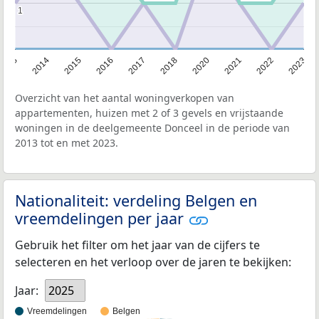
1
1
2013
2014
2015
2016
2017
2018
2020
2021
2022
2023
Overzicht van het aantal woningverkopen van
appartementen, huizen met 2 of 3 gevels en vrijstaande
woningen in de deelgemeente Donceel in de periode van
2013 tot en met 2023.
Nationaliteit: verdeling Belgen en
vreemdelingen per jaar
Gebruik het filter om het jaar van de cijfers te
selecteren en het verloop over de jaren te bekijken:
Jaar:
2025
Vreemdelingen
Belgen