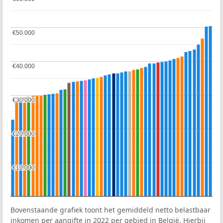
€50.000
€50.000
€40.000
€40.000
€30.000
€30.000
€20.000
€20.000
€10.000
€10.000
Bovenstaande grafiek toont het gemiddeld netto belastbaar
inkomen per aangifte in 2022 per gebied in België. Hierbij