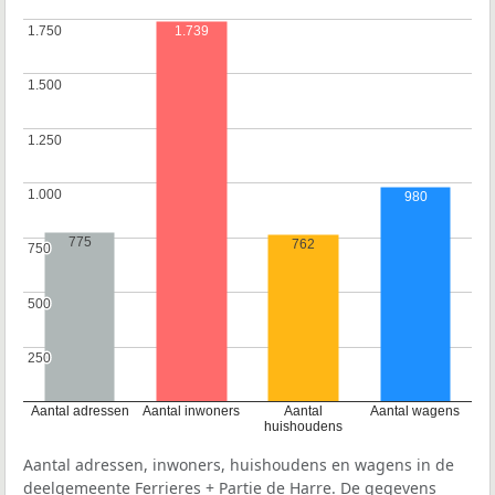
1.750
1.750
1.739
1.500
1.500
1.250
1.250
1.000
1.000
980
775
762
750
750
500
500
250
250
Aantal adressen
Aantal inwoners
Aantal
Aantal wagens
huishoudens
Aantal adressen, inwoners, huishoudens en wagens in de
deelgemeente Ferrieres + Partie de Harre. De gegevens