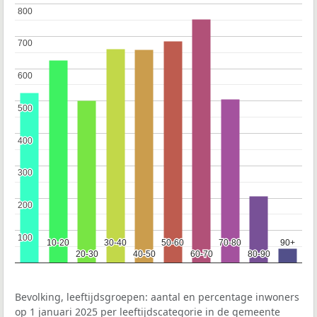
800
800
700
700
600
600
500
500
400
400
300
300
200
200
100
100
10-20
10-20
30-40
30-40
50-60
50-60
70-80
70-80
90+
90+
20-30
20-30
40-50
40-50
60-70
60-70
80-90
80-90
Bevolking, leeftijdsgroepen: aantal en percentage inwoners
op 1 januari 2025 per leeftijdscategorie in de gemeente