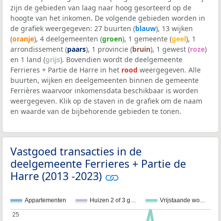
zijn de gebieden van laag naar hoog gesorteerd op de
hoogte van het inkomen. De volgende gebieden worden in
de grafiek weergegeven: 27 buurten (
blauw
), 13 wijken
(
oranje
), 4 deelgemeenten (
groen
), 1 gemeente (
geel
), 1
arrondissement (
paars
), 1 provincie (
bruin
), 1 gewest (
roze
)
en 1 land (
grijs
). Bovendien wordt de deelgemeente
Ferrieres + Partie de Harre in het
rood
weergegeven. Alle
buurten, wijken en deelgemeenten binnen de gemeente
Ferrières waarvoor inkomensdata beschikbaar is worden
weergegeven. Klik op de staven in de grafiek om de naam
en waarde van de bijbehorende gebieden te tonen.
Vastgoed transacties in de
deelgemeente Ferrieres + Partie de
Harre (2013 -2023)
Appartementen
Huizen 2 of 3 g…
Vrijstaande wo…
25
25