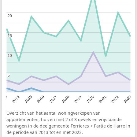
20
20
15
15
10
10
5
5
2013
2014
2015
2016
2017
2018
2019
2020
2021
2022
2023
Overzicht van het aantal woningverkopen van
appartementen, huizen met 2 of 3 gevels en vrijstaande
woningen in de deelgemeente Ferrieres + Partie de Harre in
de periode van 2013 tot en met 2023.