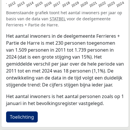
2020
2013
2019
2012
2018
2011
2024
2017
2023
2016
2022
2015
2021
2014
Bovenstaande grafiek toont het aantal inwoners per jaar op
basis van de data van
STATBEL
voor de deelgemeente
Ferrieres + Partie de Harre.
Het aantal inwoners in de deelgemeente Ferrieres +
Partie de Harre is met 230 personen toegenomen
van 1.509 personen in 2011 tot 1.739 personen in
2024 (dat is een grote stijging van 15%). Het
gemiddelde verschil per jaar over de hele periode van
2011 tot en met 2024 was 18 personen (1,1%). De
ontwikkeling van de data in de tijd volgt een duidelijk
stijgende trend: De cijfers stijgen bijna ieder jaar.
Het aantal inwoners is het aantal personen zoals op 1
januari in het bevolkingsregister vastgelegd.
Toelichting