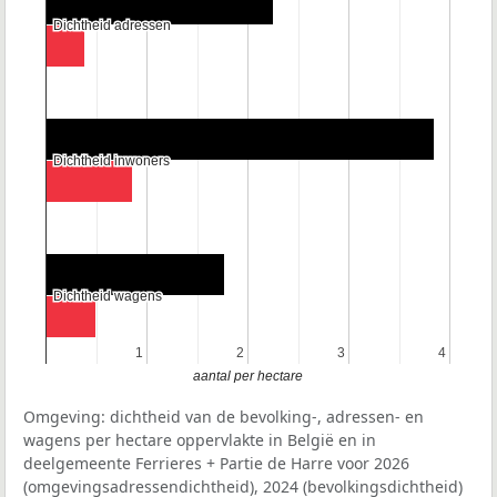
Dichtheid adressen
Dichtheid adressen
Dichtheid inwoners
Dichtheid inwoners
Dichtheid wagens
Dichtheid wagens
1
1
2
2
3
3
4
4
aantal per hectare
Omgeving: dichtheid van de bevolking-, adressen- en
wagens per hectare oppervlakte in België en in
deelgemeente Ferrieres + Partie de Harre voor 2026
(omgevingsadressendichtheid), 2024 (bevolkingsdichtheid)