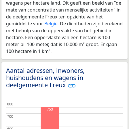
wagens per hectare land. Dit geeft een beeld van "de
mate van concentratie van menselijke activiteiten" in
de deelgemeente Freux ten opzichte van het
gemiddelde voor
België
. De dichtheden zijn berekend
met behulp van de oppervlakte van het gebied in
hectare. Een oppervlakte van een hectare is 100
meter bij 100 meter, dat is 10.000 m² groot. Er gaan
100 hectare in 1 km².
Aantal adressen, inwoners,
huishoudens en wagens in
deelgemeente Freux
800
800
753
700
700