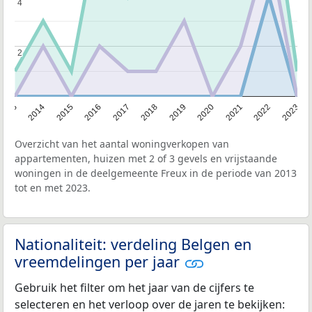
4
4
2
2
2013
2014
2015
2016
2017
2018
2019
2020
2021
2022
2023
Overzicht van het aantal woningverkopen van
appartementen, huizen met 2 of 3 gevels en vrijstaande
woningen in de deelgemeente Freux in de periode van 2013
tot en met 2023.
Nationaliteit: verdeling Belgen en
vreemdelingen per jaar
Gebruik het filter om het jaar van de cijfers te
selecteren en het verloop over de jaren te bekijken: