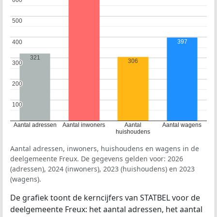
600
600
500
500
397
400
400
321
306
300
300
200
200
100
100
Aantal adressen
Aantal inwoners
Aantal
Aantal wagens
huishoudens
Aantal adressen, inwoners, huishoudens en wagens in de
deelgemeente Freux. De gegevens gelden voor: 2026
(adressen), 2024 (inwoners), 2023 (huishoudens) en 2023
(wagens).
De grafiek toont de kerncijfers van STATBEL voor de
deelgemeente Freux: het aantal adressen, het aantal