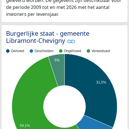
geleverd worden. De gegevens zijn beschikbaar voor
de periode 2009 tot en met 2026 met het aantal
inwoners per levensjaar.
Burgerlijke staat - gemeente
Libramont-Chevigny
Gehuwd
Gescheiden
Ongehuwd
Verweduwd
5%
31,5%
54,1%