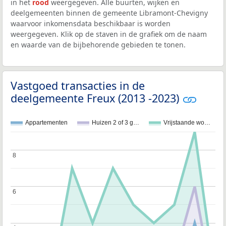
in het
rood
weergegeven. Alle buurten, wijken en
deelgemeenten binnen de gemeente Libramont-Chevigny
waarvoor inkomensdata beschikbaar is worden
weergegeven. Klik op de staven in de grafiek om de naam
en waarde van de bijbehorende gebieden te tonen.
Vastgoed transacties in de
deelgemeente Freux (2013 -2023)
Appartementen
Huizen 2 of 3 g…
Vrijstaande wo…
8
8
6
6