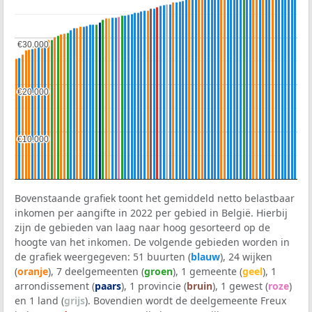
€30.000
€30.000
€20.000
€20.000
€10.000
€10.000
Bovenstaande grafiek toont het gemiddeld netto belastbaar
inkomen per aangifte in 2022 per gebied in België. Hierbij
zijn de gebieden van laag naar hoog gesorteerd op de
hoogte van het inkomen. De volgende gebieden worden in
de grafiek weergegeven: 51 buurten (
blauw
), 24 wijken
(
oranje
), 7 deelgemeenten (
groen
), 1 gemeente (
geel
), 1
arrondissement (
paars
), 1 provincie (
bruin
), 1 gewest (
roze
)
en 1 land (
grijs
). Bovendien wordt de deelgemeente Freux