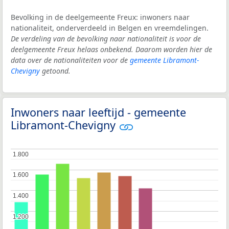
Bevolking in de deelgemeente Freux: inwoners naar
nationaliteit, onderverdeeld in Belgen en vreemdelingen.
De verdeling van de bevolking naar nationaliteit is voor de
deelgemeente Freux helaas onbekend. Daarom worden hier de
data over de nationaliteiten voor de
gemeente Libramont-
Chevigny
getoond.
Inwoners naar leeftijd - gemeente
Libramont-Chevigny
1.800
1.800
1.600
1.600
1.400
1.400
1.200
1.200