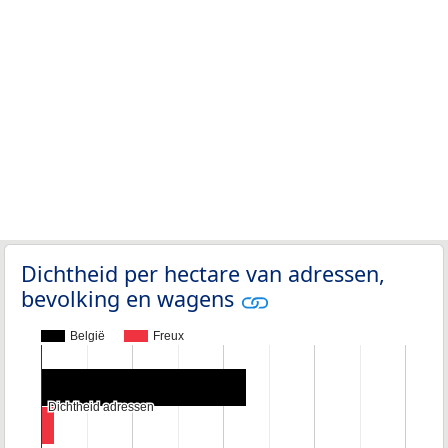
Dichtheid per hectare van adressen,
bevolking en wagens
België
Freux
Dichtheid adressen
Dichtheid adressen