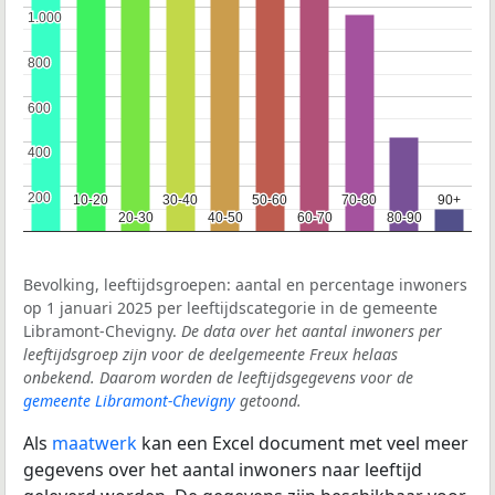
1.000
1.000
800
800
600
600
400
400
200
200
10-20
10-20
30-40
30-40
50-60
50-60
70-80
70-80
90+
90+
20-30
20-30
40-50
40-50
60-70
60-70
80-90
80-90
Bevolking, leeftijdsgroepen: aantal en percentage inwoners
op 1 januari 2025 per leeftijdscategorie in de gemeente
Libramont-Chevigny.
De data over het aantal inwoners per
leeftijdsgroep zijn voor de deelgemeente Freux helaas
onbekend. Daarom worden de leeftijdsgegevens voor de
gemeente Libramont-Chevigny
getoond.
Als
maatwerk
kan een Excel document met veel meer
gegevens over het aantal inwoners naar leeftijd