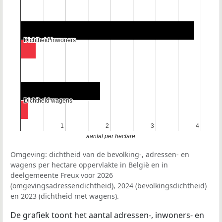
Dichtheid inwoners
Dichtheid inwoners
Dichtheid wagens
Dichtheid wagens
1
1
2
2
3
3
4
4
aantal per hectare
Omgeving: dichtheid van de bevolking-, adressen- en
wagens per hectare oppervlakte in België en in
deelgemeente Freux voor 2026
(omgevingsadressendichtheid), 2024 (bevolkingsdichtheid)
en 2023 (dichtheid met wagens).
De grafiek toont het aantal adressen-, inwoners- en