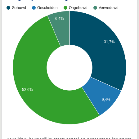
Gehuwd
Gescheiden
Ongehuwd
Verweduwd
6,4%
31,7%
52,6%
9,4%