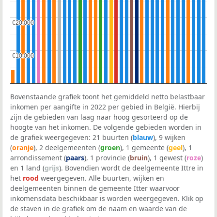
€20.000
€20.000
€10.000
€10.000
Bovenstaande grafiek toont het gemiddeld netto belastbaar
inkomen per aangifte in 2022 per gebied in België. Hierbij
zijn de gebieden van laag naar hoog gesorteerd op de
hoogte van het inkomen. De volgende gebieden worden in
de grafiek weergegeven: 21 buurten (
blauw
), 9 wijken
(
oranje
), 2 deelgemeenten (
groen
), 1 gemeente (
geel
), 1
arrondissement (
paars
), 1 provincie (
bruin
), 1 gewest (
roze
)
en 1 land (
grijs
). Bovendien wordt de deelgemeente Ittre in
het
rood
weergegeven. Alle buurten, wijken en
deelgemeenten binnen de gemeente Itter waarvoor
inkomensdata beschikbaar is worden weergegeven. Klik op
de staven in de grafiek om de naam en waarde van de