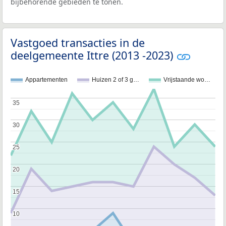
bijbehorende gebieden te tonen.
Vastgoed transacties in de
deelgemeente Ittre (2013 -2023)
Appartementen
Huizen 2 of 3 g…
Vrijstaande wo…
35
35
30
30
25
25
20
20
15
15
10
10