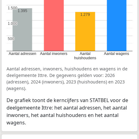
1.500
1.500
1.395
1.279
1.000
1.000
500
500
Aantal adressen
Aantal inwoners
Aantal
Aantal wagens
huishoudens
Aantal adressen, inwoners, huishoudens en wagens in de
deelgemeente Ittre. De gegevens gelden voor: 2026
(adressen), 2024 (inwoners), 2023 (huishoudens) en 2023
(wagens).
De grafiek toont de kerncijfers van STATBEL voor de
deelgemeente Ittre: het aantal adressen, het aantal
inwoners, het aantal huishoudens en het aantal
wagens.