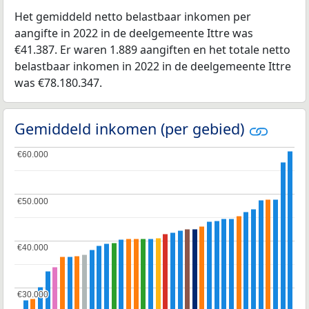
Het gemiddeld netto belastbaar inkomen per
aangifte in 2022 in de deelgemeente Ittre was
€41.387. Er waren 1.889 aangiften en het totale netto
belastbaar inkomen in 2022 in de deelgemeente Ittre
was €78.180.347.
Gemiddeld inkomen (per gebied)
€60.000
€60.000
€50.000
€50.000
€40.000
€40.000
€30.000
€30.000