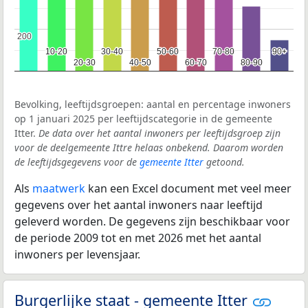
200
200
10-20
10-20
30-40
30-40
50-60
50-60
70-80
70-80
90+
90+
20-30
20-30
40-50
40-50
60-70
60-70
80-90
80-90
Bevolking, leeftijdsgroepen: aantal en percentage inwoners
op 1 januari 2025 per leeftijdscategorie in de gemeente
Itter.
De data over het aantal inwoners per leeftijdsgroep zijn
voor de deelgemeente Ittre helaas onbekend. Daarom worden
de leeftijdsgegevens voor de
gemeente Itter
getoond.
Als
maatwerk
kan een Excel document met veel meer
gegevens over het aantal inwoners naar leeftijd
geleverd worden. De gegevens zijn beschikbaar voor
de periode 2009 tot en met 2026 met het aantal
inwoners per levensjaar.
Burgerlijke staat - gemeente Itter