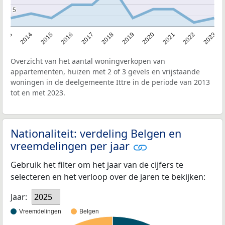
5
5
2013
2014
2015
2016
2017
2018
2019
2020
2021
2022
2023
Overzicht van het aantal woningverkopen van
appartementen, huizen met 2 of 3 gevels en vrijstaande
woningen in de deelgemeente Ittre in de periode van 2013
tot en met 2023.
Nationaliteit: verdeling Belgen en
vreemdelingen per jaar
Gebruik het filter om het jaar van de cijfers te
selecteren en het verloop over de jaren te bekijken:
Jaar:
2025
Vreemdelingen
Belgen