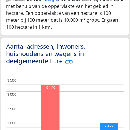
met behulp van de oppervlakte van het gebied in
hectare. Een oppervlakte van een hectare is 100
meter bij 100 meter, dat is 10.000 m² groot. Er gaan
100 hectare in 1 km².
Aantal adressen, inwoners,
huishoudens en wagens in
deelgemeente Ittre
3.500
3.500
3.223
3.000
3.000
2.500
2.500
2.000
2.000
1.908