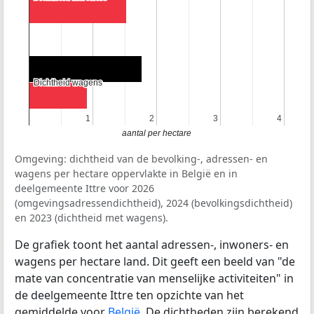
Dichtheid wagens
Dichtheid wagens
1
1
2
2
3
3
4
4
aantal per hectare
Omgeving: dichtheid van de bevolking-, adressen- en
wagens per hectare oppervlakte in België en in
deelgemeente Ittre voor 2026
(omgevingsadressendichtheid), 2024 (bevolkingsdichtheid)
en 2023 (dichtheid met wagens).
De grafiek toont het aantal adressen-, inwoners- en
wagens per hectare land. Dit geeft een beeld van "de
mate van concentratie van menselijke activiteiten" in
de deelgemeente Ittre ten opzichte van het
gemiddelde voor
België
. De dichtheden zijn berekend