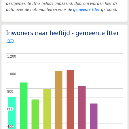
deelgemeente Ittre helaas onbekend. Daarom worden hier de
data over de nationaliteiten voor de
gemeente Itter
getoond.
Inwoners naar leeftijd - gemeente Itter
1.200
1.200
1.000
1.000
800
800
600
600
400
400