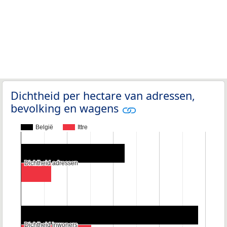
Dichtheid per hectare van adressen,
bevolking en wagens
België
Ittre
Dichtheid adressen
Dichtheid adressen
Dichtheid inwoners
Dichtheid inwoners